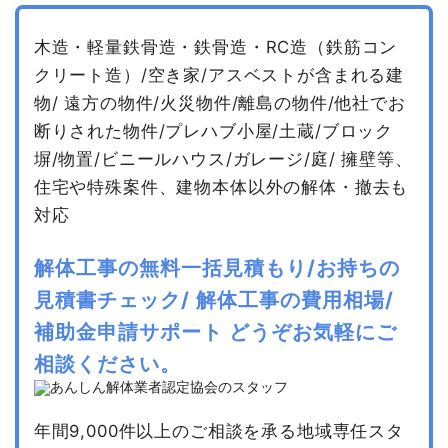
木造・軽量鉄骨造・鉄骨造・RC造（鉄筋コン
クリート造）/空き家/アスベストが含まれる建
物/
遠方の物件/火災物件/離島の物件/他社でお
断りされた物件/プレハブ小屋/土蔵/ブロック
塀/物置/ビニールハウス/ガレージ/庭/
擁壁等、
住宅や特殊案件、建物本体以外の解体・撤去も
対応
解体工事の無料一括見積もり/お持ちの
見積書チェック/
解体工事の費用相場/
補助金申請サポート
どうぞお気軽にご
相談ください。
年間9,000件以上のご相談を承る地域専任スタ