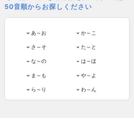
50音順からお探しください
あ～お
か～こ
さ～そ
た～と
な～の
は～ほ
ま～も
や～よ
ら～り
わ～ん