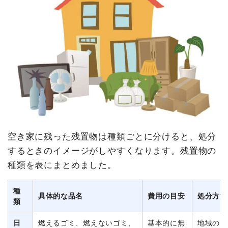
空き家に残った残置物は種類ごとに分けると、処分
するときのイメージがしやすくなります。残置物の
種類を表にまとめました。
種
具体的な品名
費用の目安
処分方法
類
日
燃えるゴミ、燃えないゴミ、
基本的に無
地域のゴ