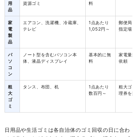
用
資源ゴミ
料
品
家
エアコン、洗濯機、冷蔵庫、
1点あたり
郵便局で
電
テレビ
1,052円～
指定場所
製
品
パ
ノート型を含むパソコン本
基本的に無
家電量販
ソ
体、液晶ディスプレイ
料
依頼
コ
ン
粗
タンス、布団、机
1点あたり
粗大ゴミ
大
数百円～
理券を購
ゴ
ミ
日用品や生活ゴミは各自治体のゴミ回収の日に合わ