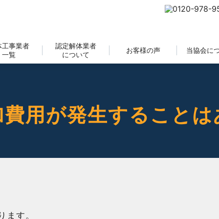
体工事業者
認定解体業者
お客様の声
当協会に
一覧
について
加費用が発生することは
ります。