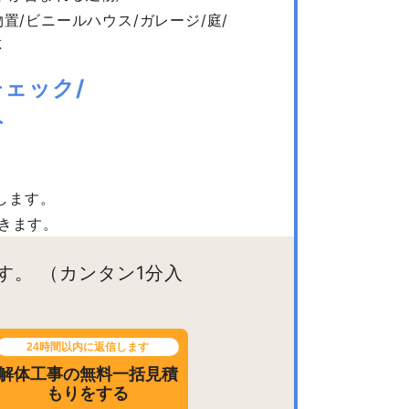
置/ビニールハウス/ガレージ/庭/
応
ェック/
ト
します。
きます。
す。
（カンタン1分入
24時間以内に返信します
解体工事の無料一括見積
もりをする