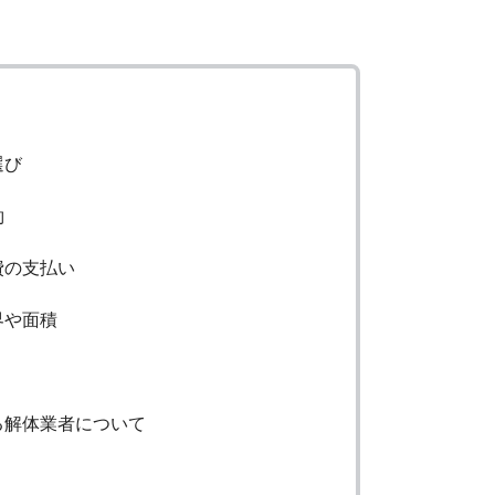
選び
約
費の支払い
界や面積
る解体業者について