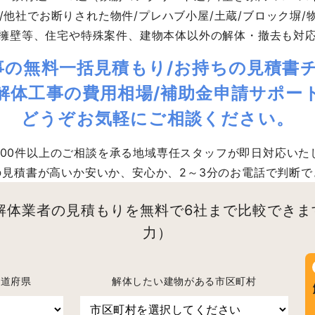
/他社でお断りされた物件/プレハブ小屋/土蔵/ブロック塀/物
擁壁等、住宅や特殊案件、建物本体以外の解体・撤去も対
事の無料一括見積もり/お持ちの見積書チ
解体工事の費用相場/補助金申請サポー
どうぞお気軽にご相談ください。
,000件以上のご相談を承る地域専任スタッフが即日対応いた
の見積書が高いか安いか、安心か、2～3分のお電話で判断で
解体業者の見積もりを無料で6社まで比較できま
力）
都道府県
解体したい建物がある市区町村