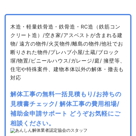
木造・軽量鉄骨造・鉄骨造・RC造（鉄筋コン
クリート造）/空き家/アスベストが含まれる建
物/
遠方の物件/火災物件/離島の物件/他社でお
断りされた物件/プレハブ小屋/土蔵/ブロック
塀/物置/ビニールハウス/ガレージ/庭/
擁壁等、
住宅や特殊案件、建物本体以外の解体・撤去も
対応
解体工事の無料一括見積もり/お持ちの
見積書チェック/
解体工事の費用相場/
補助金申請サポート
どうぞお気軽にご
相談ください。