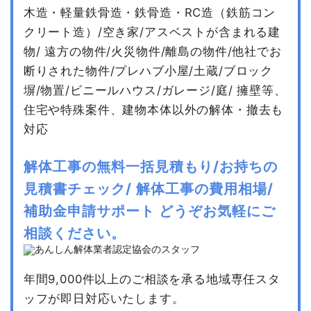
木造・軽量鉄骨造・鉄骨造・RC造（鉄筋コン
クリート造）/空き家/アスベストが含まれる建
物/
遠方の物件/火災物件/離島の物件/他社でお
断りされた物件/プレハブ小屋/土蔵/ブロック
塀/物置/ビニールハウス/ガレージ/庭/
擁壁等、
住宅や特殊案件、建物本体以外の解体・撤去も
対応
解体工事の無料一括見積もり/お持ちの
見積書チェック/
解体工事の費用相場/
補助金申請サポート
どうぞお気軽にご
相談ください。
年間9,000件以上のご相談を承る地域専任スタ
ッフが即日対応いたします。