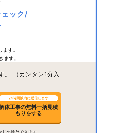
応
ェック/
ト
します。
きます。
す。
（カンタン1分入
24時間以内に返信します
解体工事の無料一括見積
もりをする
かじめ除外できます。