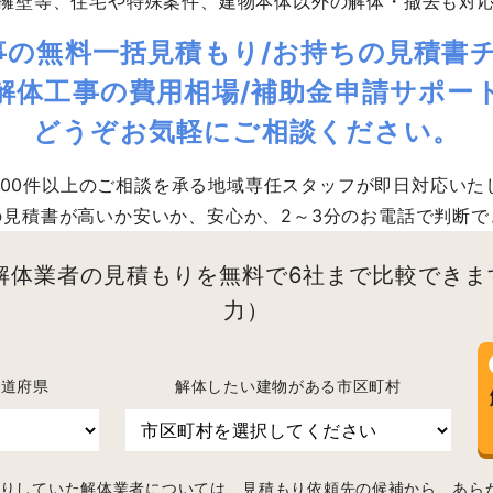
擁壁等、住宅や特殊案件、建物本体以外の解体・撤去も対
事の無料一括見積もり/お持ちの見積書チ
解体工事の費用相場/補助金申請サポー
どうぞお気軽にご相談ください。
,000件以上のご相談を承る地域専任スタッフが即日対応いた
の見積書が高いか安いか、安心か、2～3分のお電話で判断で
解体業者の見積もりを無料で6社まで比較できま
力）
都道府県
解体したい建物がある市区町村
りしていた解体業者については、見積もり依頼先の候補から、あら