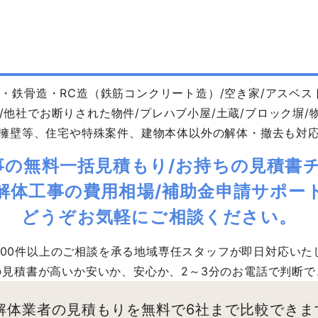
・鉄骨造・RC造（鉄筋コンクリート造）/空き家/アスベス
/他社でお断りされた物件/プレハブ小屋/土蔵/ブロック塀/物
擁壁等、住宅や特殊案件、建物本体以外の解体・撤去も対
事の無料一括見積もり/お持ちの見積書チ
解体工事の費用相場/補助金申請サポー
どうぞお気軽にご相談ください。
,000件以上のご相談を承る地域専任スタッフが即日対応いた
の見積書が高いか安いか、安心か、2～3分のお電話で判断で
解体業者の見積もりを無料で6社まで比較できま