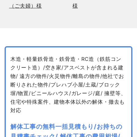
（ご夫婦）様
様
木造・軽量鉄骨造・鉄骨造・RC造（鉄筋コン
クリート造）/空き家/アスベストが含まれる建
物/
遠方の物件/火災物件/離島の物件/他社でお
断りされた物件/プレハブ小屋/土蔵/ブロック
塀/物置/ビニールハウス/ガレージ/庭/
擁壁等、
住宅や特殊案件、建物本体以外の解体・撤去も
対応
解体工事の無料一括見積もり/お持ちの
見積書チェック/
解体工事の費用相場/