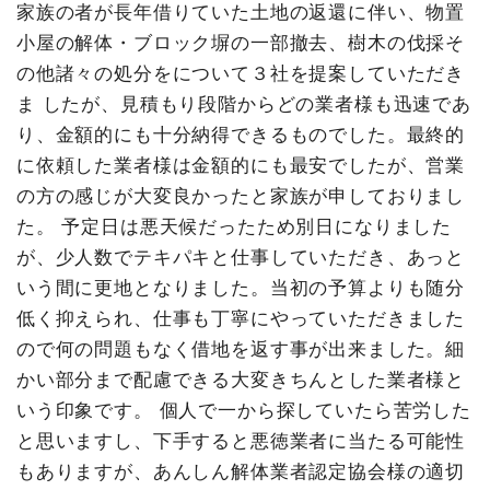
家族の者が長年借りていた土地の返還に伴い、物置
小屋の解体・ブロック塀の一部撤去、樹木の伐採そ
の他諸々の処分をについて３社を提案していただき
ま したが、見積もり段階からどの業者様も迅速であ
り、金額的にも十分納得できるものでした。最終的
に依頼した業者様は金額的にも最安でしたが、営業
の方の感じが大変良かったと家族が申しておりまし
た。 予定日は悪天候だったため別日になりました
が、少人数でテキパキと仕事していただき、あっと
いう間に更地となりました。当初の予算よりも随分
低く抑えられ、仕事も丁寧にやっていただきました
ので何の問題もなく借地を返す事が出来ました。細
かい部分まで配慮できる大変きちんとした業者様と
いう印象です。 個人で一から探していたら苦労した
と思いますし、下手すると悪徳業者に当たる可能性
もありますが、あんしん解体業者認定協会様の適切