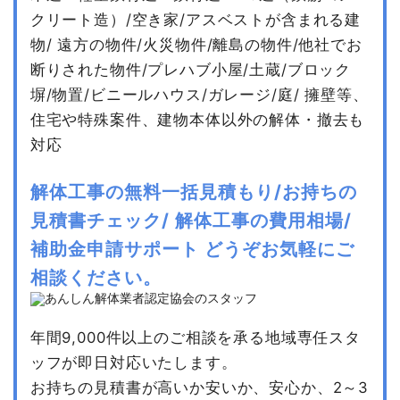
クリート造）/空き家/アスベストが含まれる建
物/
遠方の物件/火災物件/離島の物件/他社でお
断りされた物件/プレハブ小屋/土蔵/ブロック
塀/物置/ビニールハウス/ガレージ/庭/
擁壁等、
住宅や特殊案件、建物本体以外の解体・撤去も
対応
解体工事の無料一括見積もり/お持ちの
見積書チェック/
解体工事の費用相場/
補助金申請サポート
どうぞお気軽にご
相談ください。
年間9,000件以上のご相談を承る地域専任スタ
ッフが即日対応いたします。
お持ちの見積書が高いか安いか、安心か、2～3