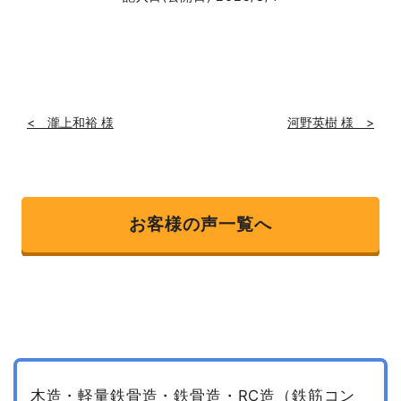
< 瀧上和裕 様
河野英樹 様 >
お客様の声一覧へ
木造・軽量鉄骨造・鉄骨造・RC造（鉄筋コン