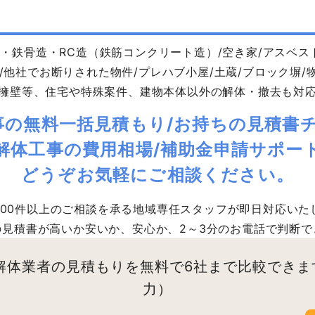
・鉄骨造・RC造（鉄筋コンクリート造）/空き家/アスベス
/他社でお断りされた物件/プレハブ小屋/土蔵/ブロック塀/物
擁壁等、住宅や特殊案件、建物本体以外の解体・撤去も対
事の無料一括見積もり/お持ちの見積書チ
解体工事の費用相場/補助金申請サポー
どうぞお気軽にご相談ください。
,000件以上のご相談を承る地域専任スタッフが即日対応いた
の見積書が高いか安いか、安心か、2～3分のお電話で判断で
解体業者の見積もりを無料で6社まで比較できま
力）