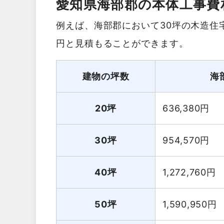
愛知県海部郡の本体工事費
例えば、海部郡において30坪の木造住宅
円と見積もることができます。
建物の坪数
海
20坪
636,380
円
30坪
954,570
円
40坪
1,272,760
円
50坪
1,590,950
円