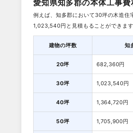
愛知県知多郡の本体工事費
例えば、知多郡において30坪の木造住
1,023,540円と見積もることができま
建物の坪数
知
20坪
682,360
円
30坪
1,023,540
円
40坪
1,364,720
円
50坪
1,705,900
円