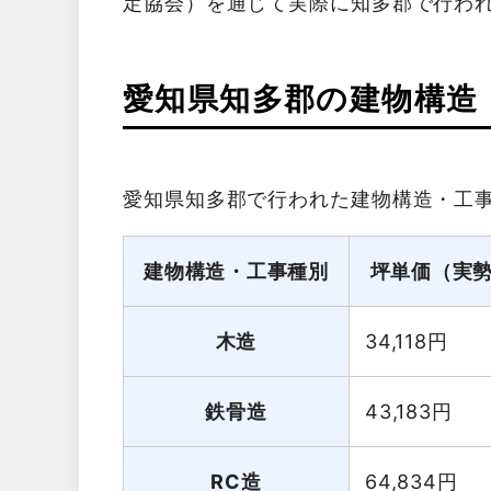
定協会）を通じて実際に知多郡で行わ
愛知県知多郡の建物構造
愛知県知多郡で行われた建物構造・工
建物構造・工事種別
坪単価（実
木造
34,118
円
鉄骨造
43,183
円
RC造
64,834
円