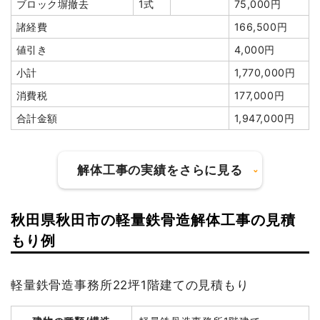
ブロック塀撤去
1式
75,000円
諸経費
166,500円
値引き
4,000円
小計
1,770,000円
消費税
177,000円
合計金額
1,947,000円
解体工事の実績をさらに見る
秋田県秋田市の軽量鉄骨造解体工事の見積
建物の種類/構造
木造住宅2階建て
もり例
坪数
46坪
軽量鉄骨造事務所22坪1階建ての見積もり
建物解体費用
115万7,402円