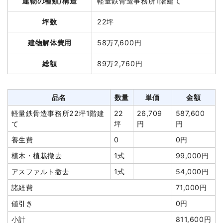
建物の種類/構造
軽量鉄骨造事務所1階建て
総額
187万円
坪数
22坪
品名
数量
単価
金額
建物解体費用
58万7,600円
木造住宅46坪2階建て
46坪
25,161円
1,157,402円
総額
89万2,760円
養生費
1式
242,976円
有価物買取
1t
-5,600円
-5,600円
品名
数量
単価
金額
室内残置物撤去
3台
20,000円
60,000円
軽量鉄骨造事務所22坪1階建
22
26,709
587,600
諸経費
245,222円
て
坪
円
円
値引き
0円
養生費
0
0円
小計
1,700,000円
植木・植栽撤去
1式
99,000円
消費税
170,000円
アスファルト撤去
1式
54,000円
合計金額
1,870,000円
諸経費
71,000円
値引き
0円
小計
811,600円