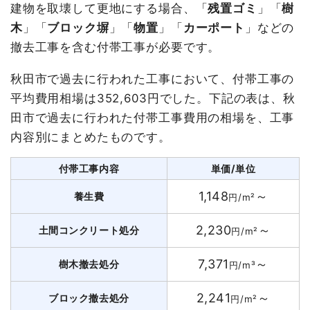
建物を取壊して更地にする場合、「
残置ゴミ
」「
樹
木
」「
ブロック塀
」「
物置
」「
カーポート
」などの
撤去工事を含む付帯工事が必要です。
秋田市で過去に行われた工事において、付帯工事の
平均費用相場は352,603円でした。下記の表は、秋
田市で過去に行われた付帯工事費用の相場を、工事
内容別にまとめたものです。
付帯工事内容
単価/単位
1,148
～
養生費
円/m²
2,230
～
土間コンクリート処分
円/m²
7,371
～
樹木撤去処分
円/m³
2,241
～
ブロック撤去処分
円/m²