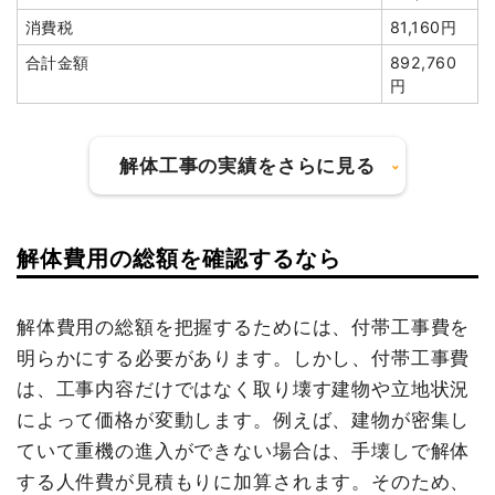
消費税
81,160円
建物の種類/構造
木造アパート2階建て
合計金額
892,760
坪数
105坪
円
建物解体費用
361万3,600円
解体工事の実績をさらに見る
総額
473万円
品名
数量
単価
金額
解体費用の総額を確認するなら
建物の種類/構造
軽量鉄骨造事務所1階建て
木造アパート105坪2階建
105坪
34,415
3,613,600
て
円
円
坪数
22坪
解体費用の総額を把握するためには、付帯工事費を
養生費
162m²
1,000円
162,000円
明らかにする必要があります。しかし、付帯工事費
建物解体費用
60万940円
アスファルト撤去
1式
180,000円
は、工事内容だけではなく取り壊す建物や立地状況
総額
80万円
諸経費
344,400円
によって価格が変動します。例えば、建物が密集し
値引き
0円
ていて重機の進入ができない場合は、手壊しで解体
小計
4,300,000
する人件費が見積もりに加算されます。そのため、
品名
数量
単価
金額