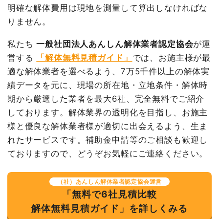
円
明確な解体費用は現地を測量して算出しなければな
軽量鉄骨造事務所22坪1階建
22
27,315
600,940
消費税
430,000円
て
坪
円
円
りません。
合計金額
4,730,000
養生費
0
0円
私たち
一般社団法人あんしん解体業者認定協会
が運
円
植木・植栽撤去
1式
50,000円
営する
「解体無料見積ガイド」
では、お施主様が最
アスファルト撤去
1式
30,000円
適な解体業者を選べるよう、7万5千件以上の解体実
諸経費
75,000円
績データを元に、現場の所在地・立地条件・解体時
値引き
28,668円
期から厳選した業者を最大6社、完全無料でご紹介
しております。解体業界の透明化を目指し、お施主
小計
727,272円
様と優良な解体業者様が適切に出会えるよう、生ま
消費税
72,728円
れたサービスです。補助金申請等のご相談も歓迎し
合計金額
800,000
ておりますので、どうぞお気軽にご連絡ください。
円
（社）あんしん解体業者認定協会運営
「無料で6社見積比較
解体無料見積ガイド」を詳しくみる