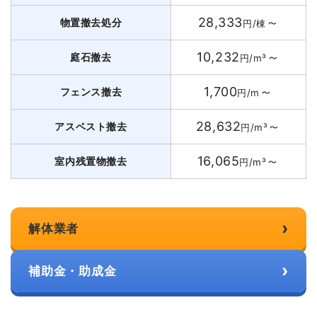
28,333
～
物置撤去処分
円/棟
10,232
～
庭石撤去
円/m³
1,700
～
フェンス撤去
円/m
28,632
～
アスベスト撤去
円/m³
16,065
～
室内残置物撤去
円/m³
›
解体業者
›
補助金・助成金