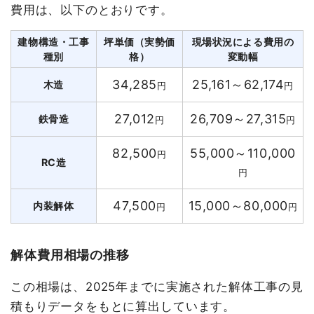
費用は、以下のとおりです。
建物構造・工事
坪単価（実勢価
現場状況による費用の
種別
格）
変動幅
34,285
25,161～62,174
木造
円
円
27,012
26,709～27,315
鉄骨造
円
円
82,500
55,000～110,000
円
RC造
円
47,500
15,000～80,000
内装解体
円
円
解体費用相場の推移
この相場は、2025年までに実施された解体工事の見
積もりデータをもとに算出しています。