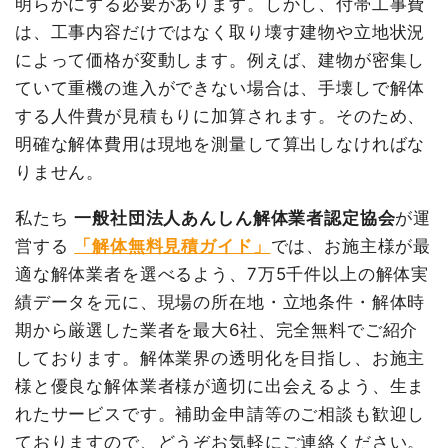
明らかにする必要があります。しかし、付帯工事費
建物解体費用
60万940円
て
は、工事内容だけではなく取り壊す建物や立地状況
総額
80万円
養生費
245m²
1,599円
391,712円
によって価格が変動します。例えば、建物が密集し
アスベスト撤去
133m²
801円
106,488円
ていて重機の進入ができない場合は、手壊しで解体
アスベスト撤去
208m²
1,300円
270,400円
する人件費が見積もりに加算されます。そのため、
品名
数量
単価
金額
明確な解体費用は現地を測量して算出しなければな
アスベスト撤去
19m²
1,800円
34,200円
軽量鉄骨造事務所22坪1階建
22
27,315
600,940
て
坪
円
円
りません。
有価物買取
1t
-22,000円
-22,000円
養生費
0
0円
諸経費
362,324円
私たち
一般社団法人あんしん解体業者認定協会
が運
植木・植栽撤去
1式
50,000円
値引き
0円
営する
「解体無料見積ガイド」
では、お施主様が最
アスファルト撤去
1式
30,000円
適な解体業者を選べるよう、7万5千件以上の解体実
小計
2,300,000円
諸経費
75,000円
績データを元に、現場の所在地・立地条件・解体時
消費税
230,000円
値引き
28,668円
期から厳選した業者を最大6社、完全無料でご紹介
合計金額
2,530,000円
しております。解体業界の透明化を目指し、お施主
小計
727,272円
様と優良な解体業者様が適切に出会えるよう、生ま
消費税
72,728円
れたサービスです。補助金申請等のご相談も歓迎し
合計金額
800,000
ておりますので、どうぞお気軽にご連絡ください。
円