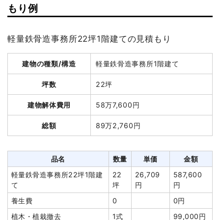
建物の種類/構造
木造住宅2階建て
もり例
坪数
61坪
軽量鉄骨造事務所22坪1階建ての見積もり
建物解体費用
297万1,456円
建物の種類/構造
軽量鉄骨造事務所1階建て
総額
517万円
坪数
22坪
品名
数量
単価
金額
建物解体費用
58万7,600円
木造住宅61坪2階建て
61坪
48,712円
2,971,456円
総額
89万2,760円
養生費
465m²
1,600円
744,192円
有価物買取
2t
-16,000円
-32,000円
品名
数量
単価
金額
植木・植栽撤去
1式
210,000円
軽量鉄骨造事務所22坪1階建
22
26,709
587,600
ブロック塀撤去
56m²
1,489円
83,400円
て
坪
円
円
アスファルト撤去
23m²
1,500円
34,500円
養生費
0
0円
諸経費
688,452円
植木・植栽撤去
1式
99,000円