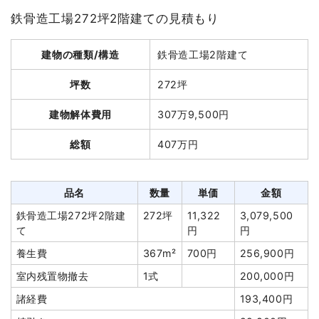
鉄骨造工場272坪2階建ての見積もり
建物解体費用
38万1,000円
建物の種類/構造
鉄骨造工場2階建て
総額
75万円
坪数
272坪
品名
数量
単価
金額
建物解体費用
307万9,500円
木造小屋9坪1階建て
9坪
42,333円
381,000円
総額
407万円
養生費
50m²
1,109円
55,440円
室内残置物撤去
2m³
10,000円
20,000円
品名
数量
単価
金額
諸経費
243,560円
鉄骨造工場272坪2階建
272坪
11,322
3,079,500
値引き
6,000円
て
円
円
小計
694,000円
養生費
367m²
700円
256,900円
消費税
56,000円
室内残置物撤去
1式
200,000円
合計金額
750,000円
諸経費
193,400円