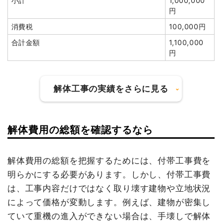
小計
1,000,000
円
円
消費税
100,000円
合計金額
1,100,000
円
解体工事の実績をさらに見る
解体費用の総額を確認するなら
建物の種類/構造
内装解体店舗1階建て
坪数
11坪
解体費用の総額を把握するためには、付帯工事費を
明らかにする必要があります。しかし、付帯工事費
建物解体費用
29万3,190円
は、工事内容だけではなく取り壊す建物や立地状況
総額
41万8,000円
によって価格が変動します。例えば、建物が密集し
ていて重機の進入ができない場合は、手壊しで解体