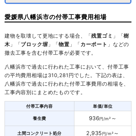
愛媛県八幡浜市の付帯工事費用相場
建物を取壊して更地にする場合、「
残置ゴミ
」「
樹
木
」「
ブロック塀
」「
物置
」「
カーポート
」などの
撤去工事を含む付帯工事が必要です。
八幡浜市で過去に行われた工事において、付帯工事
の平均費用相場は310,281円でした。下記の表は、
八幡浜市で過去に行われた付帯工事費用の相場を、
工事内容別にまとめたものです。
付帯工事内容
単価/単位
936
～
養生費
円/m²
2,935
～
土間コンクリート処分
円/m²