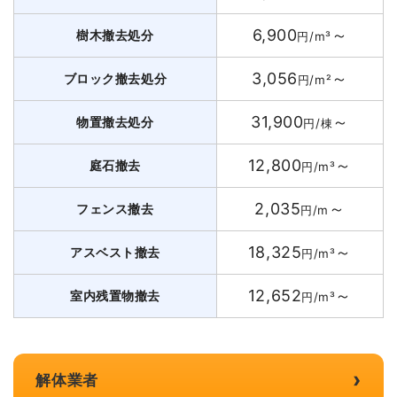
6,900
～
樹木撤去処分
円/m³
3,056
～
ブロック撤去処分
円/m²
31,900
～
物置撤去処分
円/棟
12,800
～
庭石撤去
円/m³
2,035
～
フェンス撤去
円/m
18,325
～
アスベスト撤去
円/m³
12,652
～
室内残置物撤去
円/m³
›
解体業者