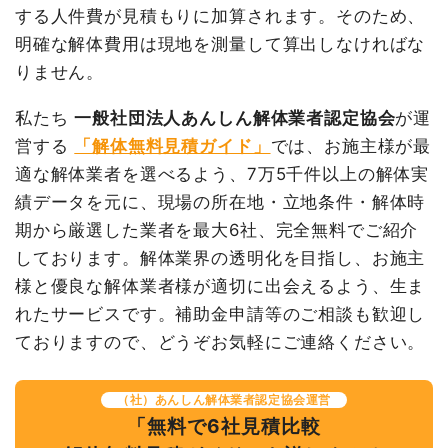
する人件費が見積もりに加算されます。そのため、
品名
数量
単価
金額
明確な解体費用は現地を測量して算出しなければな
内装解体店舗11坪1階建て
11坪
26,654円
293,190円
りません。
養生費
1式
35,000円
家具・家電処分
1式
10,000円
私たち
一般社団法人あんしん解体業者認定協会
が運
浄化槽・便槽撤去
1台
5,000円
5,000円
営する
「解体無料見積ガイド」
では、お施主様が最
適な解体業者を選べるよう、7万5千件以上の解体実
諸経費
40,000円
績データを元に、現場の所在地・立地条件・解体時
値引き
3,190円
期から厳選した業者を最大6社、完全無料でご紹介
小計
380,000円
しております。解体業界の透明化を目指し、お施主
消費税
38,000円
様と優良な解体業者様が適切に出会えるよう、生ま
合計金額
418,000円
れたサービスです。補助金申請等のご相談も歓迎し
ておりますので、どうぞお気軽にご連絡ください。
（社）あんしん解体業者認定協会運営
「無料で6社見積比較