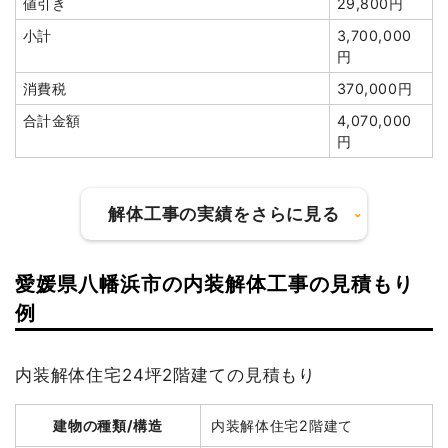
値引き
29,800円
小計
3,700,000
円
建物の種類/構造
木造住宅1階建て
消費税
370,000円
坪数
70坪
合計金額
4,070,000
円
建物解体費用
519万9,000円
総額
638万円
解体工事の実績をさらに見る
品名
数量
単価
金額
愛媛県八幡浜市の内装解体工事の見積もり
木造住宅70坪1階建て
70坪
74,271円
5,199,000円
建物の種類/構造
鉄骨造工場2階建て
例
鉄骨造倉庫23坪1階建て
23坪
13,200円
303,600円
坪数
283坪
養生費
0
0円
内装解体住宅24坪2階建ての見積もり
建物解体費用
653万3,560円
浄化槽・便槽撤去
1式
50,000円
諸経費
250,000円
建物の種類/構造
内装解体住宅2階建て
総額
1,430万円