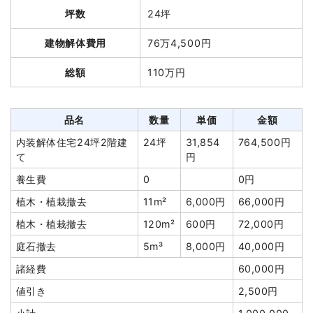
値引き
2,600円
坪数
24坪
小計
5,800,000円
品名
数量
単価
金額
建物解体費用
76万4,500円
消費税
580,000円
鉄骨造工場283坪2階建
283坪
23,087
6,533,560円
合計金額
6,380,000円
総額
110万円
て
円
高基礎
1式
450,000円
養生費
867m²
1,200円
1,040,280円
品名
数量
単価
金額
室内残置物撤去
1式
2,100,000円
内装解体住宅24坪2階建
24坪
31,854
764,500円
て
円
アスベスト撤去
1式
989,996円
養生費
0
0円
土間コンクリート撤去
165m²
4,487円
740,430円
植木・植栽撤去
11m²
6,000円
66,000円
諸経費
1,361,000円
植木・植栽撤去
120m²
600円
72,000円
値引き
215,266円
庭石撤去
5m³
8,000円
40,000円
小計
13,000,000
円
諸経費
60,000円
消費税
1,300,000円
値引き
2,500円
合計金額
14,300,000