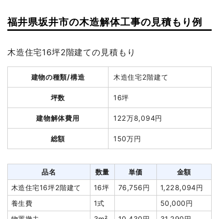
福井県坂井市の木造解体工事の見積もり例
木造住宅16坪2階建ての見積もり
建物の種類/構造
木造住宅2階建て
坪数
16坪
建物解体費用
122万8,094円
総額
150万円
品名
数量
単価
金額
木造住宅16坪2階建て
16坪
76,756円
1,228,094円
養生費
1式
50,000円
物置撤去
3m²
10,430円
31,290円