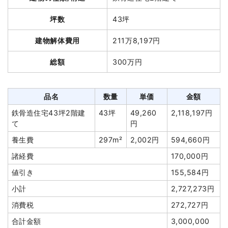
総額
352万円
坪数
43坪
品名
数量
単価
金額
建物解体費用
211万8,197円
木造住宅73坪2階建て
73坪
33,701円
2,460,150円
総額
300万円
木造倉庫16坪1階建て
16坪
30,591円
489,450円
養生費
1式
50,000円
品名
数量
単価
金額
屋外残置物撤去
1式
30,000円
鉄骨造住宅43坪2階建
43坪
49,260
2,118,197円
植木・植栽撤去
8m²
10,000円
80,000円
て
円
諸経費
260,000円
養生費
297m²
2,002円
594,660円
値引き
169,600円
諸経費
170,000円
小計
3,200,000円
値引き
155,584円
消費税
320,000円
小計
2,727,273円
合計金額
3,520,000円
消費税
272,727円
合計金額
3,000,000