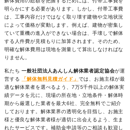
解体費用の総額を把握するためには、付帯工事費を
坪数
9坪
明らかにする必要があります。しかし、付帯工事費
建物解体費用
88万1,955円
建物解体費用
34万4,690円
は、工事内容だけではなく取り壊す建物や立地状況
総額
115万円
によって価格が変動します。例えば、建物が密集し
総額
43万2,000円
ていて重機の進入ができない場合は、手壊しで解体
する人件費が見積もりに加算されます。そのため、
品名
数量
単価
金額
品名
数量
単価
金額
明確な解体費用は現地を測量して算出しなければな
内装解体蔵11坪1階建て
11坪
80,178円
881,955円
鉄骨造小屋9坪1階建て
9坪
38,299円
344,690円
りません。
小運搬費
6人工
20,000円
120,000円
養生費
0
0円
養生費
0
0円
私たち
一般社団法人あんしん解体業者認定協会
が運
諸経費
57,000円
諸経費
50,000円
営する
「解体無料見積ガイド」
では、お施主様が最
値引き
1,690円
適な解体業者を選べるよう、7万5千件以上の解体実
値引き
6,500円
小計
400,000円
績データを元に、現場の所在地・立地条件・解体時
小計
1,045,455円
消費税
32,000円
期から厳選した業者を最大6社、完全無料でご紹介
消費税
104,545円
合計金額
432,000円
しております。解体業界の透明化を目指し、お施主
合計金額
1,150,000円
様と優良な解体業者様が適切に出会えるよう、生ま
れたサービスです。補助金申請等のご相談も歓迎し