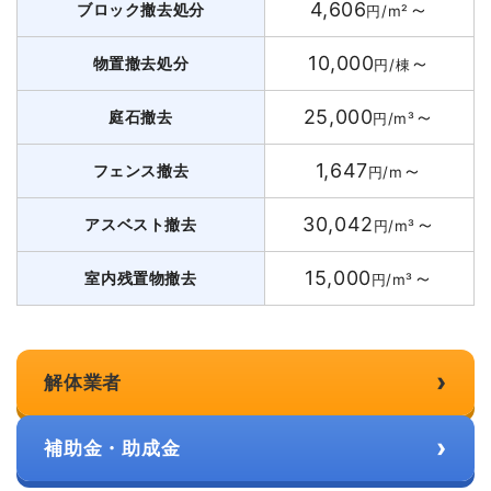
4,606
～
ブロック撤去処分
円/m²
10,000
～
物置撤去処分
円/棟
25,000
～
庭石撤去
円/m³
1,647
～
フェンス撤去
円/m
30,042
～
アスベスト撤去
円/m³
15,000
～
室内残置物撤去
円/m³
›
解体業者
›
補助金・助成金