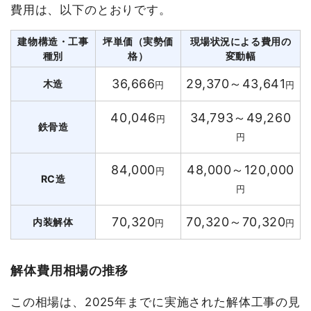
費用は、以下のとおりです。
建物構造・工事
坪単価（実勢価
現場状況による費用の
種別
格）
変動幅
36,666
29,370～43,641
木造
円
円
40,046
34,793～49,260
円
鉄骨造
円
84,000
48,000～120,000
円
RC造
円
70,320
70,320～70,320
内装解体
円
円
解体費用相場の推移
この相場は、2025年までに実施された解体工事の見