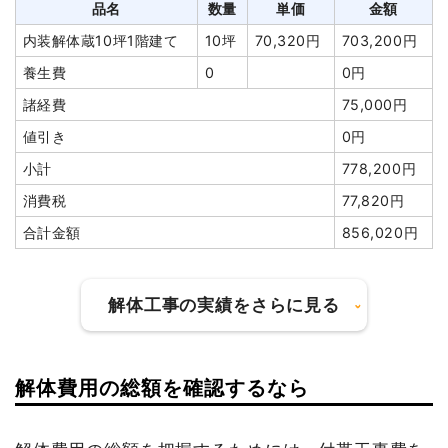
品名
数量
単価
金額
養生費
0
0円
諸経費
171,000円
内装解体蔵10坪1階建て
10坪
70,320円
703,200円
室外設備・機器撤去
1式
195,000円
値引き
0円
養生費
0
0円
井戸解体埋め戻し費用
1式
25,000円
小計
7,628,600円
諸経費
75,000円
植木・植栽撤去
1057m²
300円
317,100円
消費税
762,860円
値引き
0円
ブロック塀撤去
1式
20,000円
合計金額
8,391,460円
小計
778,200円
諸経費
100,000円
消費税
77,820円
値引き
2,200円
合計金額
856,020円
小計
870,000円
消費税
87,000円
合計金額
957,000円
解体工事の実績をさらに見る
解体費用の総額を確認するなら
建物の種類/構造
内装解体蔵1階建て
建物の種類/構造
鉄骨造小屋1階建て
坪数
11坪