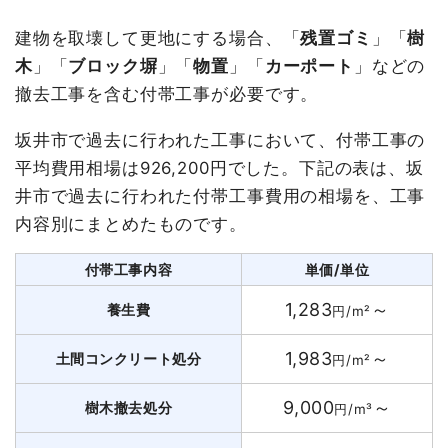
建物を取壊して更地にする場合、「
残置ゴミ
」「
樹
木
」「
ブロック塀
」「
物置
」「
カーポート
」などの
撤去工事を含む付帯工事が必要です。
坂井市で過去に行われた工事において、付帯工事の
平均費用相場は926,200円でした。下記の表は、坂
井市で過去に行われた付帯工事費用の相場を、工事
内容別にまとめたものです。
付帯工事内容
単価/単位
1,283
～
養生費
円/m²
1,983
～
土間コンクリート処分
円/m²
9,000
～
樹木撤去処分
円/m³