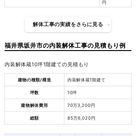
円
建物の種類/構造
木造住宅2階建て
解体工事の実績をさらに見る
坪数
92坪
建物解体費用
401万5,000円
福井県坂井市の内装解体工事の見積もり例
建物の種類/構造
鉄骨造小屋1階建て
総額
839万1,460円
内装解体蔵10坪1階建ての見積もり
坪数
7坪
品名
数量
単価
金額
建物解体費用
5万7,500円
建物の種類/構造
内装解体蔵1階建て
木造住宅92坪2階建て
92坪
43,641円
4,015,000円
総額
95万7,000円
坪数
10坪
木造倉庫33坪1階建て
33坪
44,970円
1,484,000円
先行解体
1式
500,000円
建物解体費用
70万3,200円
品名
数量
単価
金額
養生費
0
0円
総額
85万6,020円
鉄骨造小屋7坪1階建て
7坪
8,214円
57,500円
屋外残置物撤去
76m³
18,000円
1,368,000円
木造小屋6坪1階建て
6坪
26,267円
157,600円
家具・家電処分
1式
90,600円