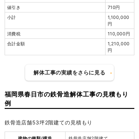
円
値引き
710円
小計
1,100,000
円
消費税
110,000円
建物の種類/構造
木造住宅1階建て
合計金額
1,210,000
円
坪数
12坪
建物解体費用
43万5,600円
解体工事の実績をさらに見る
総額
62万2,160円
福岡県春日市の鉄骨造解体工事の見積もり
品名
数量
単価
金額
建物の種類/構造
軽量鉄骨造住宅1階建て
例
木造住宅12坪1階建て
12坪
36,300円
435,600円
坪数
45坪
養生費
0
0円
鉄骨造店舗53坪2階建ての見積もり
建物解体費用
133万5,600円
室内残置物撤去
1式
40,000円
諸経費
90,000円
建物の種類/構造
鉄骨造店舗2階建て