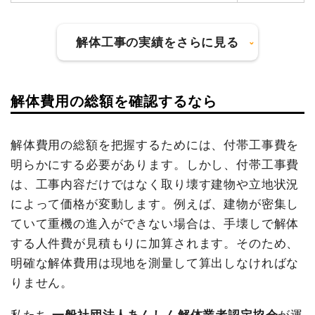
建物の種類/構造
鉄骨造住宅2階建て
坪数
49坪
解体工事の実績をさらに見る
建物解体費用
103万5,600円
総額
380万円
解体費用の総額を確認するなら
建物の種類/構造
内装解体店舗1階建て
坪数
18坪
品名
数量
単価
金額
解体費用の総額を把握するためには、付帯工事費を
明らかにする必要があります。しかし、付帯工事費
鉄骨造住宅49坪2階建
49坪
21,135円
1,035,600
建物解体費用
83万6,800円
て
円
は、工事内容だけではなく取り壊す建物や立地状況
総額
132万円
養生費
238m²
1,200円
285,600円
によって価格が変動します。例えば、建物が密集し
ていて重機の進入ができない場合は、手壊しで解体
火災ゴミ処分
24m³
35,000円
840,000円
する人件費が見積もりに加算されます。そのため、
品名
数量
単価
金額
火災ゴミ処分
1式
100,000円
明確な解体費用は現地を測量して算出しなければな
内装解体店舗18坪1階建
18坪
46,489
836,800円
駐車場撤去
13m²
4,135円
53,760円
て
円
りません。
物置撤去
19m²
4,868円
92,500円
小運搬費
32m²
6,000円
192,000円
ブロック塀撤去
19m²
2,434円
46,250円
私たち
一般社団法人あんしん解体業者認定協会
が運