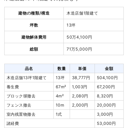
建物の種類/構造
木造店舗1階建て
坪数
13坪
建物解体費用
50万4,100円
総額
71万5,000円
品名
数量
単価
金額
木造店舗13坪1階建て
13坪
38,777円
504,100円
養生費
67m²
1,003円
67,200円
ブロック塀撤去
4m²
2,080円
8,320円
フェンス撤去
10m
2,000円
20,000円
室内残置物撤去
1式
3,000円
諸経費
53,000円