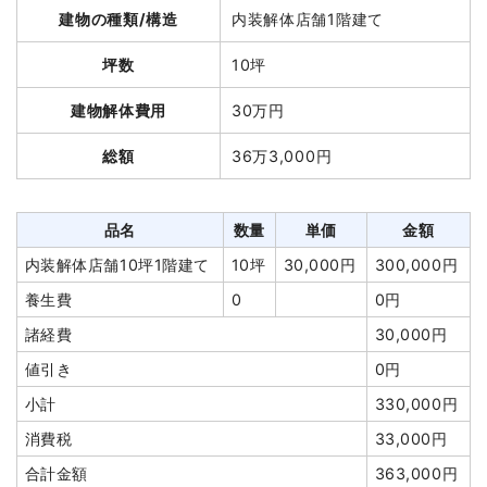
建物解体費用
61万円
ブロック塀撤去
18m²
1,000円
18,000円
建物の種類/構造
内装解体店舗1階建て
植木・植栽撤去
1式
40,000円
総額
90万4,200円
坪数
10坪
庭石撤去
1式
130,000円
建物解体費用
30万円
室内残置物撤去
3台
20,000
60,000円
品名
数量
単価
金額
円
総額
36万3,000円
鉄骨造住宅32坪2階建て
32坪
19,063円
610,000円
庭石撤去
10t
5,000円
50,000円
養生費
112m²
1,000円
112,000円
諸経費
140,000円
品名
数量
単価
金額
諸経費
100,000円
値引き
86,500円
内装解体店舗10坪1階建て
10坪
30,000円
300,000円
値引き
0円
小計
2,000,000
養生費
0
0円
円
小計
822,000円
諸経費
30,000円
消費税
160,000円
消費税
82,200円
値引き
0円
合計金額
2,160,000
合計金額
904,200円
円
小計
330,000円
消費税
33,000円
合計金額
363,000円