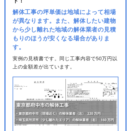
ト！
総額
43万3,400円
解体工事の坪単価は地域によって相場
が異なります。また、解体したい建物
品名
数量
単価
金額
から少し離れた地域の解体業者の見積
内装解体住宅18坪1階建て
18坪
14,666円
263,980円
もりのほうが安くなる場合がありま
小運搬費
13m³
5,769円
75,000円
す。
養生費
1式
20,000円
実例の見積書です。同じ工事内容で50万円以
諸経費
35,020円
上の金額差が出ています。
値引き
0円
小計
394,000円
消費税
39,400円
合計金額
433,400円