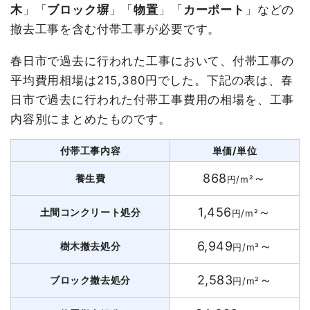
木
」「
ブロック塀
」「
物置
」「
カーポート
」などの
撤去工事を含む付帯工事が必要です。
春日市で過去に行われた工事において、付帯工事の
平均費用相場は215,380円でした。下記の表は、春
日市で過去に行われた付帯工事費用の相場を、工事
内容別にまとめたものです。
付帯工事内容
単価/単位
868
～
養生費
円/m²
1,456
～
土間コンクリート処分
円/m²
6,949
～
樹木撤去処分
円/m³
2,583
～
ブロック撤去処分
円/m²