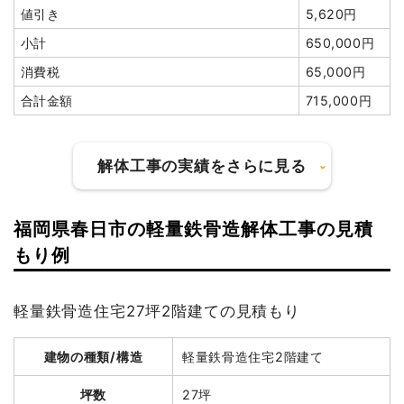
値引き
5,620円
小計
650,000円
消費税
65,000円
合計金額
715,000円
解体工事の実績をさらに見る
福岡県春日市の軽量鉄骨造解体工事の見積
建物の種類/構造
木造店舗兼住宅2階建て
もり例
坪数
40坪
軽量鉄骨造住宅27坪2階建ての見積もり
建物解体費用
96万円
建物の種類/構造
軽量鉄骨造住宅2階建て
総額
191万4,000円
坪数
27坪