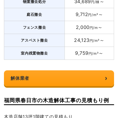
34,689
～
物置撤去処分
円/棟
9,712
～
庭石撤去
円/m³
2,000
～
フェンス撤去
円/m
24,123
～
アスベスト撤去
円/m³
9,759
～
室内残置物撤去
円/m³
›
解体業者
福岡県春日市の木造解体工事の見積もり例
木造店舗13坪1階建ての見積もり