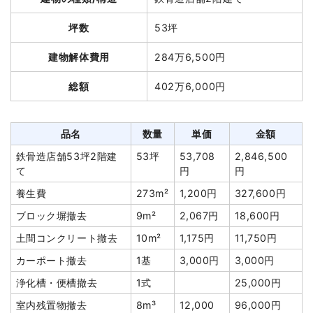
総額
145万円
値引き
0円
坪数
53坪
小計
565,600円
品名
数量
単価
金額
建物解体費用
284万6,500円
消費税
56,560円
軽量鉄骨造住宅45坪1階建
45
29,680
1,335,600
合計金額
622,160円
総額
402万6,000円
て
坪
円
円
養生費
1式
51,000円
植木・植栽撤去
1式
15,000円
品名
数量
単価
金額
井戸解体埋め戻し費用
1式
20,000円
鉄骨造店舗53坪2階建
53坪
53,708
2,846,500
て
円
円
庭石撤去
1式
8,000円
養生費
273m²
1,200円
327,600円
諸経費
286,000円
ブロック塀撤去
9m²
2,067円
18,600円
値引き
373,007円
土間コンクリート撤去
10m²
1,175円
11,750円
小計
1,342,593
円
カーポート撤去
1基
3,000円
3,000円
消費税
107,407円
浄化槽・便槽撤去
1式
25,000円
合計金額
1,450,000
室内残置物撤去
8m³
12,000
96,000円