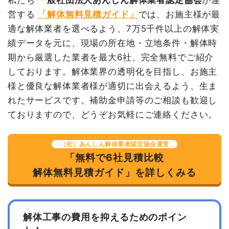
養生費
1式
65,000円
営する
「解体無料見積ガイド」
では、お施主様が最
植木・植栽撤去
1台
35,000円
35,000円
諸経費
109,380円
適な解体業者を選べるよう、7万5千件以上の解体実
室内残置物撤去
3台
70,000円
210,000円
値引き
3,180円
績データを元に、現場の所在地・立地条件・解体時
火災ゴミ処分
7台
140,000
980,000円
小計
1,200,000
期から厳選した業者を最大6社、完全無料でご紹介
円
円
しております。解体業界の透明化を目指し、お施主
有価物買取
1式
-58,710円
消費税
120,000円
様と優良な解体業者様が適切に出会えるよう、生ま
諸経費
40,000円
れたサービスです。補助金申請等のご相談も歓迎し
合計金額
1,320,000
値引き
141,481円
円
ておりますので、どうぞお気軽にご連絡ください。
小計
3,518,519円
消費税
281,481円
（社）あんしん解体業者認定協会運営
「無料で6社見積比較
合計金額
3,800,000
建物の種類/構造
内装解体住宅1階建て
円
解体無料見積ガイド」を詳しくみる
坪数
18坪
建物解体費用
26万3,980円
解体工事の費用を抑えるためのポイン