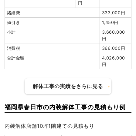
円
円
諸経費
333,000円
値引き
1,450円
小計
3,660,000
建物の種類/構造
軽量鉄骨造住宅2階建て
円
消費税
366,000円
坪数
36坪
合計金額
4,026,000
建物解体費用
135万2,500円
円
総額
216万円
解体工事の実績をさらに見る
品名
数量
単価
金額
軽量鉄骨造住宅36坪2階
36坪
37,569
1,352,500
福岡県春日市の内装解体工事の見積もり例
建て
円
円
建物の種類/構造
鉄骨造住宅2階建て
養生費
220m²
1,200円
264,000円
内装解体店舗10坪1階建ての見積もり
坪数
32坪
物置撤去
1式
32,000円