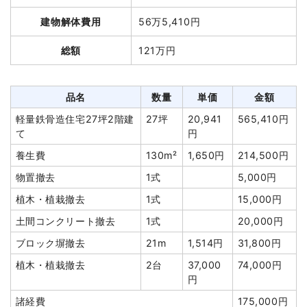
品名
数量
単価
金額
建物解体費用
56万5,410円
木造店舗兼住宅40坪2階建
40坪
24,000
960,000円
総額
121万円
て
円
狭小地加算
7坪
35,000
245,000円
円
品名
数量
単価
金額
養生費
245m²
1,000円
245,000円
軽量鉄骨造住宅27坪2階建
27坪
20,941
565,410円
土間コンクリート撤去
1式
28,000円
て
円
ブロック塀撤去
7m²
3,086円
21,600円
養生費
130m²
1,650円
214,500円
植木・植栽撤去
1式
55,000円
物置撤去
1式
5,000円
諸経費
188,460円
植木・植栽撤去
1式
15,000円
値引き
3,060円
土間コンクリート撤去
1式
20,000円
小計
1,740,000
ブロック塀撤去
21m
1,514円
31,800円
円
植木・植栽撤去
2台
37,000
74,000円
消費税
174,000円
円
合計金額
1,914,000
諸経費
175,000円