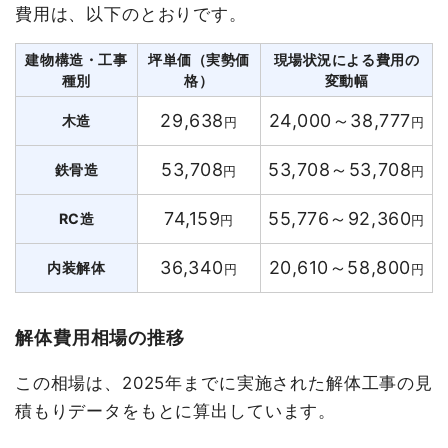
費用は、以下のとおりです。
建物構造・工事
坪単価（実勢価
現場状況による費用の
種別
格）
変動幅
29,638
24,000～38,777
木造
円
円
53,708
53,708～53,708
鉄骨造
円
円
74,159
55,776～92,360
RC造
円
円
36,340
20,610～58,800
内装解体
円
円
解体費用相場の推移
この相場は、2025年までに実施された解体工事の見
積もりデータをもとに算出しています。