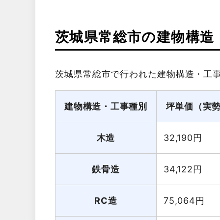
茨城県常総市の建物構造
茨城県常総市で行われた建物構造・工
建物構造・工事種別
坪単価（実
木造
32,190
円
鉄骨造
34,122
円
RC造
75,064
円