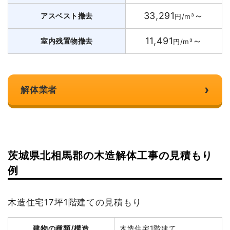
33,291
～
アスベスト撤去
円/m³
11,491
～
室内残置物撤去
円/m³
›
解体業者
茨城県北相馬郡の木造解体工事の見積もり
例
木造住宅17坪1階建ての見積もり
建物の種類/構造
木造住宅1階建て