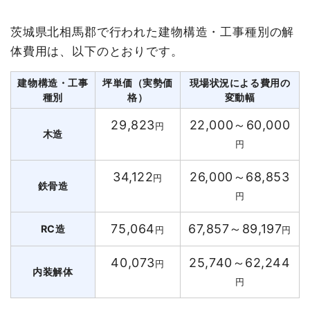
茨城県北相馬郡で行われた建物構造・工事種別の解
体費用は、以下のとおりです。
建物構造・工事
坪単価（実勢価
現場状況による費用の
種別
格）
変動幅
29,823
22,000～60,000
円
木造
円
34,122
26,000～68,853
円
鉄骨造
円
75,064
67,857～89,197
RC造
円
円
40,073
25,740～62,244
円
内装解体
円