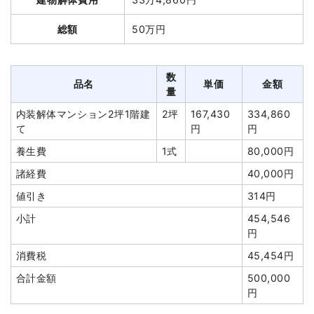
て
養生費
0
0円
総額
50万円
養生費
296m²
600円
177,600円
室内残置物撤去
2台
75,000円
150,000円
物置撤去
5坪
18,000
90,000円
諸経費
100,000円
円
数
品名
単価
金額
値引き
2,800円
量
外階段撤去
2箇所
10,000
20,000円
円
小計
445,200円
内装解体マンション2坪1階建
2坪
167,430
334,860
て
円
円
土間コンクリート撤去
130m²
1,793円
233,100円
消費税
44,800円
養生費
1式
80,000円
物置撤去
1台
5,000円
5,000円
合計金額
490,000円
諸経費
40,000円
諸経費
176,000円
値引き
314円
値引き
95,336円
小計
454,546
小計
2,536,364
円
円
消費税
45,454円
消費税
253,636円
合計金額
500,000
合計金額
2,790,000円
円