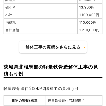
値引き
13,900円
小計
1,100,000円
消費税
110,000円
合計金額
1,210,000円
解体工事の実績をさらに見る
茨城県北相馬郡の軽量鉄骨造解体工事の見
建物の種類/構造
木造住宅1階建て
積もり例
坪数
6坪
軽量鉄骨造住宅24坪2階建ての見積もり
建物解体費用
28万7,396円
総額
123万2,000円
建物の種類/構造
軽量鉄骨造住宅2階建て