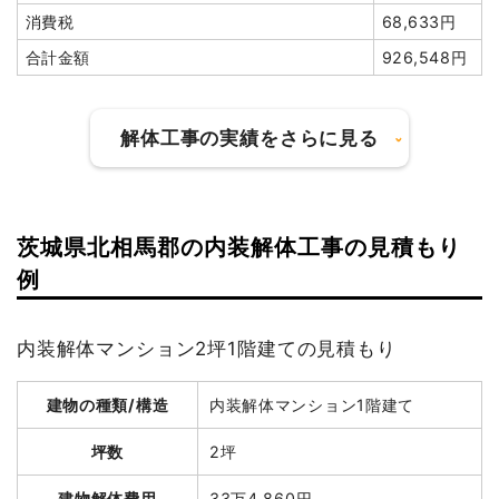
消費税
68,633円
小計
836,200
円
合計金額
926,548円
消費税
83,620円
合計金額
919,820円
解体工事の実績をさらに見る
建物の種類/構造
鉄骨造店舗2階建て
茨城県北相馬郡の内装解体工事の見積もり
建物の種類/構造
軽量鉄骨造倉庫1階建て
例
坪数
61坪
坪数
11坪
建物解体費用
193万円
建物解体費用
19万8,000円
内装解体マンション2坪1階建ての見積もり
総額
279万円
総額
49万円
建物の種類/構造
内装解体マンション1階建て
坪数
2坪
品名
数量
単価
金額
品名
数量
単価
金額
鉄骨造店舗61坪2階建
61坪
31,639円
1,930,000円
軽量鉄骨造倉庫11坪1階建て
11坪
18,000円
198,000円
建物解体費用
33万4,860円