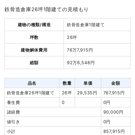
値引き
66,480円
鉄骨造倉庫26坪1階建ての見積もり
建物解体費用
18万200円
小計
1,630,320円
総額
91万9,820円
建物の種類/構造
鉄骨造倉庫1階建て
消費税
169,680円
合計金額
1,800,000円
坪数
26坪
品名
数量
単価
金額
建物解体費用
76万7,915円
軽量鉄骨造住宅11坪1階建
11坪
16,382
180,200円
て
円
総額
92万6,548円
養生費
68m²
1,000円
68,000円
物置小屋撤去
6坪
19,167円
115,000円
品名
数量
単価
金額
室内残置物撤去
16m³
13,000
208,000
鉄骨造倉庫26坪1階建て
26坪
29,535円
767,915円
円
円
養生費
0
0円
植木・植栽撤去
1式
120,000円
諸経費
90,000円
アスベスト撤去
1式
45,000円
値引き
0円
諸経費
100,000円
小計
857,915円
値引き
0円