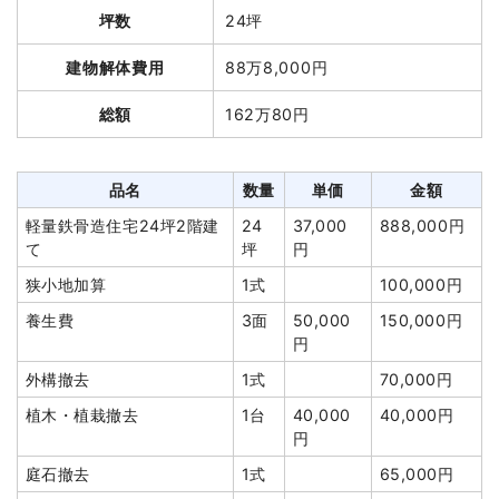
坪数
24坪
品名
数量
単価
金額
建物解体費用
88万8,000円
木造住宅6坪1階建て
6坪
47,899円
287,396円
養生費
60m²
580円
34,800円
総額
162万80円
物置撤去
20m²
23,616円
472,326円
カッター工事
1式
73,530円
品名
数量
単価
金額
室外設備・機器撤去
1式
71,430円
軽量鉄骨造住宅24坪2階建
24
37,000
888,000円
て
坪
円
諸経費
182,407円
狭小地加算
1式
100,000円
値引き
1,889円
養生費
3面
50,000
150,000円
小計
1,120,000円
円
消費税
112,000円
外構撤去
1式
70,000円
合計金額
1,232,000円
植木・植栽撤去
1台
40,000
40,000円
円
庭石撤去
1式
65,000円