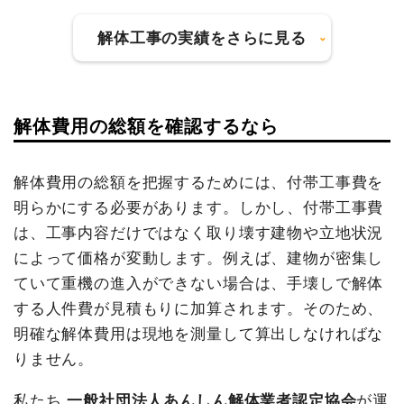
解体工事の実績をさらに見る
建物の種類/構造
鉄骨造住宅1階建て
坪数
39坪
建物の種類/構造
内装解体店舗1階建て
解体費用の総額を確認するなら
建物解体費用
111万3,000円
坪数
85坪
総額
165万円
解体費用の総額を把握するためには、付帯工事費を
建物解体費用
274万円
明らかにする必要があります。しかし、付帯工事費
品名
数量
単価
金額
は、工事内容だけではなく取り壊す建物や立地状況
総額
358万円
によって価格が変動します。例えば、建物が密集し
鉄骨造住宅39坪1階建て
39坪
28,538
1,113,000
円
円
ていて重機の進入ができない場合は、手壊しで解体
品名
数量
単価
金額
プレハブ事務所3坪1階建
3坪
18,000
54,000円
する人件費が見積もりに加算されます。そのため、
内装解体店舗85坪1階建
85坪
32,235
2,740,000
て
円
明確な解体費用は現地を測量して算出しなければな
て
円
円
養生費
140m²
650円
91,000円
りません。
小運搬費
18人
20,000
360,000円
ブロック塀撤去
8kg
15,000
120,000円
工
円
私たち
一般社団法人あんしん解体業者認定協会
が運
円