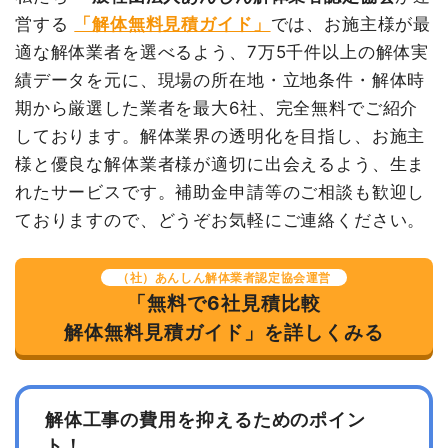
養生費
0
0円
営する
「解体無料見積ガイド」
では、お施主様が最
植木・植栽撤去
1台
65,000
65,000円
植木・植栽撤去
1式
80,000円
円
適な解体業者を選べるよう、7万5千件以上の解体実
績データを元に、現場の所在地・立地条件・解体時
諸経費
80,000円
諸経費
85,000円
期から厳選した業者を最大6社、完全無料でご紹介
値引き
6,000円
値引き
240円
しております。解体業界の透明化を目指し、お施主
小計
3,254,000
小計
1,527,760
様と優良な解体業者様が適切に出会えるよう、生ま
円
円
れたサービスです。補助金申請等のご相談も歓迎し
消費税
326,000円
消費税
122,240円
ておりますので、どうぞお気軽にご連絡ください。
合計金額
3,580,000
合計金額
1,650,000
円
円
（社）あんしん解体業者認定協会運営
「無料で6社見積比較
解体無料見積ガイド」を詳しくみる
建物の種類/構造
内装解体旅館・ホテル4階建て
坪数
38坪
解体工事の費用を抑えるためのポイン
ト！
建物解体費用
236万5,256円