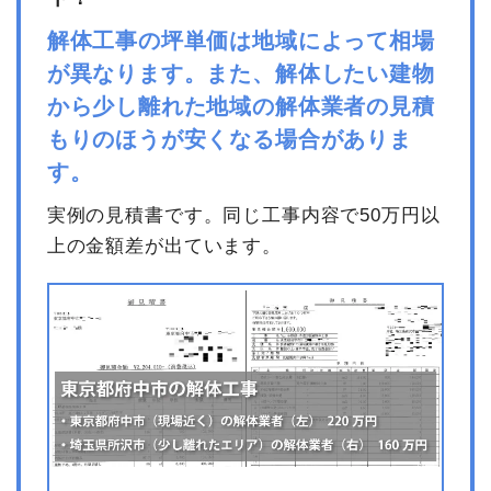
解体工事の坪単価は地域によって相場
総額
400万円
が異なります。また、解体したい建物
から少し離れた地域の解体業者の見積
数
品名
単価
金額
もりのほうが安くなる場合がありま
量
す。
内装解体旅館・ホテル38坪4
38
62,244
2,365,256
階建て
坪
円
円
実例の見積書です。同じ工事内容で50万円以
養生費
0
0円
上の金額差が出ています。
フェンス撤去
1式
3,000円
家具・家電処分
1式
33,000円
室内残置物撤去
1式
15,000円
看板撤去
1式
85,000円
露天風呂撤去
1式
728,000円
諸経費
505,000円
値引き
97,892円