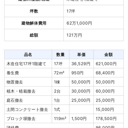
坪数
17坪
建物解体費用
62万1,000円
総額
121万円
品名
数量
単価
金額
木造住宅17坪1階建て
17坪
36,529円
621,000円
養生費
72m²
950円
68,400円
物置撤去
1棟
50,000円
50,000円
植木・植栽撤去
2台
30,000円
60,000円
庭石撤去
1台
25,000円
25,000円
土間コンクリート撤去
1式
15,000円
ブロック塀撤去
119m²
1,500円
178,500円
諸経費
96,000円