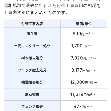
北相馬郡で過去に行われた付帯工事費用の相場を、
工事内容別にまとめたものです。
付帯工事内容
単価/単位
699
～
養生費
円/m²
1,700
～
土間コンクリート処分
円/m²
7,920
～
樹木撤去処分
円/m³
3,177
～
ブロック撤去処分
円/m²
12,000
～
物置撤去処分
円/棟
11,319
～
庭石撤去
円/m³
977
～
フェンス撤去
円/m