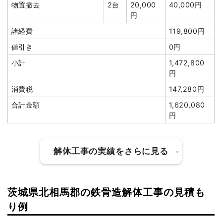
物置撤去
2台
20,000
40,000円
建物の種類/構造
木造住宅2階建て
円
坪数
39坪
諸経費
119,800円
値引き
0円
建物解体費用
109万2,000円
小計
1,472,800
総額
180万円
円
消費税
147,280円
合計金額
1,620,080
品名
数量
単価
金額
円
木造住宅39坪2階建て
39坪
28,000円
1,092,000円
養生費
3面
50,000円
150,000円
解体工事の実績をさらに見る
ブロック塀撤去
2面
50,000円
100,000円
植木・植栽撤去
3台
50,000円
150,000円
庭石撤去
1台
65,000円
65,000円
茨城県北相馬郡の鉄骨造解体工事の見積も
建物の種類/構造
軽量鉄骨造住宅1階建て
土間コンクリート撤去
1式
20,000円
り例
諸経費
119,800円
坪数
11坪