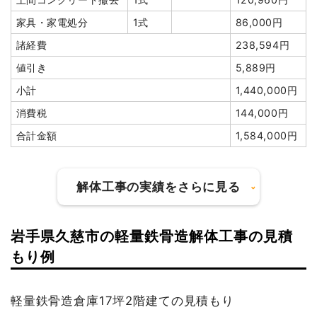
家具・家電処分
1式
86,000円
諸経費
238,594円
値引き
5,889円
小計
1,440,000円
消費税
144,000円
合計金額
1,584,000円
解体工事の実績をさらに見る
岩手県久慈市の軽量鉄骨造解体工事の見積
建物の種類/構造
木造店舗兼住宅2階建て
もり例
坪数
27坪
軽量鉄骨造倉庫17坪2階建ての見積もり
建物解体費用
116万円