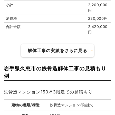
消費税
254,000円
小計
2,200,000
円
合計金額
2,794,000
円
消費税
220,000円
合計金額
2,420,000
円
建物の種類/構造
木造住宅2階建て
解体工事の実績をさらに見る
坪数
30坪
建物解体費用
254万4,400円
岩手県久慈市の鉄骨造解体工事の見積もり
建物の種類/構造
軽量鉄骨造住宅2階建て
例
総額
554万円
坪数
37坪
鉄骨造マンション150坪3階建ての見積もり
建物解体費用
98万6,040円
品名
数量
単価
金額
木造住宅30坪2階建て
30坪
84,813円
2,544,400円
建物の種類/構造
鉄骨造マンション3階建て
総額
291万5,000円
養生費
1式
900,000円