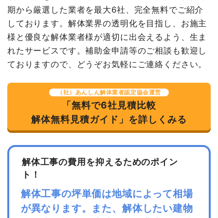
駐車場撤去
615m²
750円
460,950円
期から厳選した業者を最大6社、完全無料でご紹介
しております。解体業界の透明化を目指し、お施主
外構撤去
64m
3,009円
192,600円
様と優良な解体業者様が適切に出会えるよう、生ま
植木・植栽撤去
1式
30,000円
れたサービスです。補助金申請等のご相談も歓迎し
諸経費
571,450円
ておりますので、どうぞお気軽にご連絡ください。
値引き
0円
小計
6,200,000
（社）あんしん解体業者認定協会運営
円
「無料で6社見積比較
消費税
620,000円
解体無料見積ガイド」を詳しくみる
合計金額
6,820,000
円
解体工事の費用を抑えるためのポイン
ト！
建物の種類/構造
鉄骨造住宅2階建て
解体工事の坪単価は地域によって相場
が異なります。また、解体したい建物
坪数
54坪