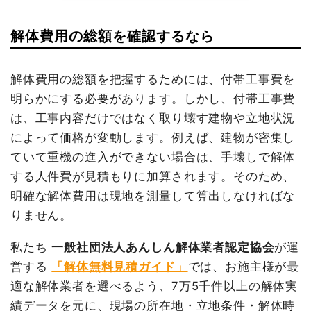
諸経費
196,080円
値引き
0円
解体費用の総額を確認するなら
建物の種類/構造
鉄骨造工場1階建て
小計
1,580,000
円
坪数
107坪
解体費用の総額を把握するためには、付帯工事費を
消費税
126,400円
明らかにする必要があります。しかし、付帯工事費
建物解体費用
372万6,450円
合計金額
1,706,400
は、工事内容だけではなく取り壊す建物や立地状況
円
総額
682万円
によって価格が変動します。例えば、建物が密集し
ていて重機の進入ができない場合は、手壊しで解体
する人件費が見積もりに加算されます。そのため、
品名
数量
単価
金額
明確な解体費用は現地を測量して算出しなければな
鉄骨造工場107坪1階建
107坪
34,827
3,726,450
て
円
円
りません。
養生費
233m²
1,502円
349,950円
私たち
一般社団法人あんしん解体業者認定協会
が運
カーポート撤去
74m²
6,016円
445,200円
営する
「解体無料見積ガイド」
では、お施主様が最
物置撤去
51m²
6,035円
307,800円
適な解体業者を選べるよう、7万5千件以上の解体実
土間コンクリート撤去
58m²
1,993円
115,600円
績データを元に、現場の所在地・立地条件・解体時