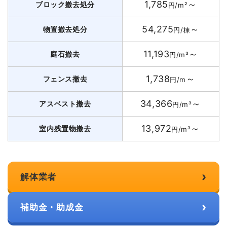
1,785
～
ブロック撤去処分
円/m²
54,275
～
物置撤去処分
円/棟
11,193
～
庭石撤去
円/m³
1,738
～
フェンス撤去
円/m
34,366
～
アスベスト撤去
円/m³
13,972
～
室内残置物撤去
円/m³
›
解体業者
›
補助金・助成金