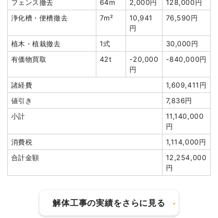
円
フェンス撤去
64m
2,000円
128,000円
浄化槽・便槽撤去
7m²
10,941
76,590円
円
植木・植栽撤去
1式
30,000円
建物の種類/構造
軽量鉄骨造住宅2階建て
有価物買取
42t
-20,000
-840,000円
円
坪数
38坪
諸経費
1,609,411円
建物解体費用
108万9,870円
値引き
7,836円
総額
170万6,400円
小計
11,140,000
円
消費税
1,114,000円
品名
数量
単価
金額
合計金額
12,254,000
軽量鉄骨造住宅38坪2階建
38坪
28,681
1,089,870
円
て
円
円
養生費
104m²
1,200円
124,800円
解体工事の実績をさらに見る
土間コンクリート撤去
1式
169,250円