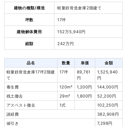
建物の種類/構造
軽量鉄骨造倉庫2階建て
総額
279万4,000円
坪数
17坪
品名
数量
単価
金額
建物解体費用
152万5,940円
木造店舗兼住宅27坪2階建
27坪
42,963
1,160,000
総額
242万円
て
円
円
養生費
1式
270,000円
室内残置物撤去
1式
300,000円
品名
数量
単価
金額
家具・家電処分
1式
60,000円
軽量鉄骨造倉庫17坪2階建
17坪
89,761
1,525,940
て
円
円
地下撤去
1式
250,000円
養生費
120m²
1,200円
144,000円
盛土工事
34m³
5,882円
200,000円
残土撤去
29m²
1,800円
52,200円
諸経費
300,000円
アスベスト撤去
1式
102,250円
値引き
0円
諸経費
382,908円
小計
2,540,000
円
値引き
7,298円