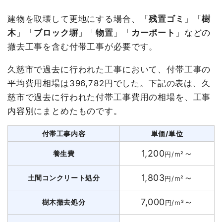
建物を取壊して更地にする場合、「
残置ゴミ
」「
樹
木
」「
ブロック塀
」「
物置
」「
カーポート
」などの
撤去工事を含む付帯工事が必要です。
久慈市で過去に行われた工事において、付帯工事の
平均費用相場は396,782円でした。下記の表は、久
慈市で過去に行われた付帯工事費用の相場を、工事
内容別にまとめたものです。
付帯工事内容
単価/単位
1,200
～
養生費
円/m²
1,803
～
土間コンクリート処分
円/m²
7,000
～
樹木撤去処分
円/m³