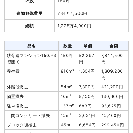
坪数
150坪
室内残置物撤去
5台
93,000円
465,000円
品名
数量
単価
金額
建物解体費用
784万4,500円
物置撤去
1式
150,000円
軽量鉄骨造住宅37坪2階
37坪
26,650
986,040円
盛土工事
6m²
10,000円
60,000円
総額
1,225万4,000円
建て
円
諸経費
919,880円
狭小地加算
37坪
6,000円
222,000円
値引き
2,916円
養生費
221m²
1,000円
221,000円
品名
数量
単価
金額
小計
5,036,364円
アスベスト撤去
1式
455,000円
鉄骨造マンション150坪3
150坪
52,297
7,844,500
階建て
円
円
消費税
503,636円
外構撤去
1式
100,000円
養生費
816m²
1,604円
1,309,200
合計金額
5,540,000円
植木・植栽撤去
1式
60,000円
円
諸経費
615,400円
外階段撤去
54m²
7,800円
421,200円
値引き
9,440円
物置撤去
16m²
8,150円
130,400円
小計
2,650,000
駐車場撤去
137m²
683円
93,625円
円
土間コンクリート撤去
15m²
3,031円
45,460円
消費税
265,000円
ブロック塀撤去
45m
6,654円
299,450円
合計金額
2,915,000