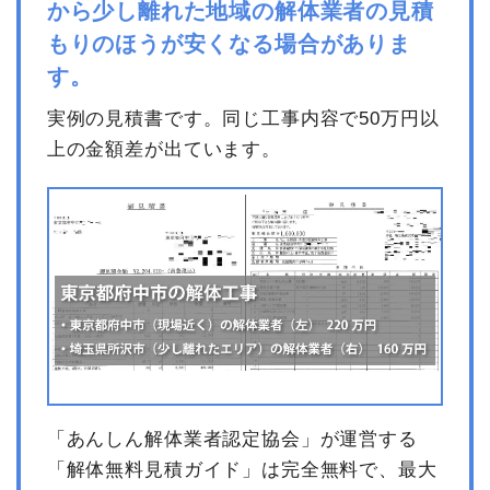
から少し離れた地域の解体業者の見積
建物解体費用
198万8,000円
もりのほうが安くなる場合がありま
す。
総額
363万円
実例の見積書です。同じ工事内容で50万円以
上の金額差が出ています。
品名
数量
単価
金額
鉄骨造住宅54坪2階建
54坪
36,815
1,988,000円
て
円
特殊車両
1式
80,000円
養生費
140m²
1,300円
182,000円
駐車場撤去
1式
391,680円
屋外物処分
1式
300,000円
有価物買取
7t
-8,000
-56,000円
円
「あんしん解体業者認定協会」が運営する
諸経費
430,000円
「解体無料見積ガイド」は完全無料で、最大
値引き
15,680円