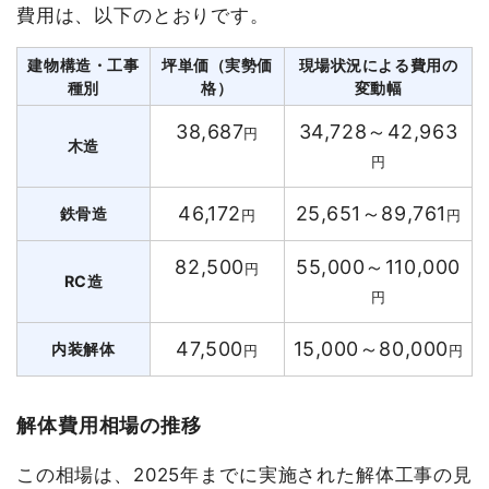
費用は、以下のとおりです。
建物構造・工事
坪単価（実勢価
現場状況による費用の
種別
格）
変動幅
38,687
34,728～42,963
円
木造
円
46,172
25,651～89,761
鉄骨造
円
円
82,500
55,000～110,000
円
RC造
円
47,500
15,000～80,000
内装解体
円
円
解体費用相場の推移
この相場は、2025年までに実施された解体工事の見