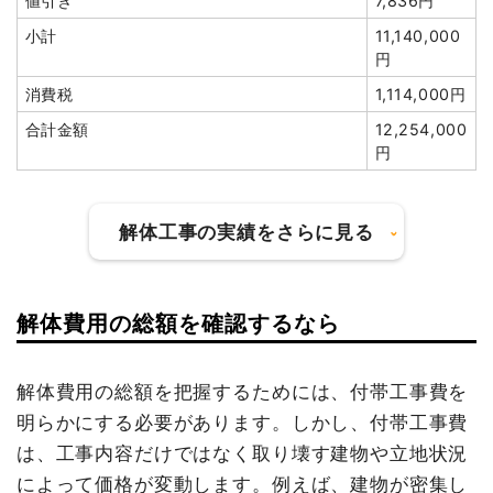
値引き
7,836円
総額
170万6,400円
小計
11,140,000
円
消費税
1,114,000円
品名
数量
単価
金額
合計金額
12,254,000
軽量鉄骨造住宅38坪2階建
38坪
28,681
1,089,870
円
て
円
円
養生費
104m²
1,200円
124,800円
解体工事の実績をさらに見る
土間コンクリート撤去
1式
169,250円
諸経費
196,080円
値引き
0円
解体費用の総額を確認するなら
建物の種類/構造
鉄骨造工場1階建て
小計
1,580,000
円
坪数
107坪
解体費用の総額を把握するためには、付帯工事費を
消費税
126,400円
明らかにする必要があります。しかし、付帯工事費
建物解体費用
372万6,450円
合計金額
1,706,400
は、工事内容だけではなく取り壊す建物や立地状況
円
総額
682万円
によって価格が変動します。例えば、建物が密集し