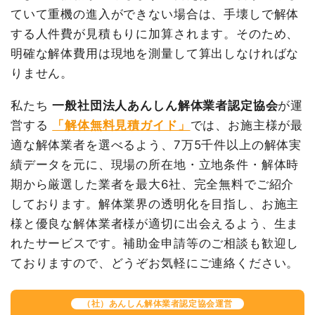
ていて重機の進入ができない場合は、手壊しで解体
する人件費が見積もりに加算されます。そのため、
品名
数量
単価
金額
明確な解体費用は現地を測量して算出しなければな
鉄骨造工場107坪1階建
107坪
34,827
3,726,450
て
円
円
りません。
養生費
233m²
1,502円
349,950円
私たち
一般社団法人あんしん解体業者認定協会
が運
カーポート撤去
74m²
6,016円
445,200円
営する
「解体無料見積ガイド」
では、お施主様が最
物置撤去
51m²
6,035円
307,800円
適な解体業者を選べるよう、7万5千件以上の解体実
土間コンクリート撤去
58m²
1,993円
115,600円
績データを元に、現場の所在地・立地条件・解体時
駐車場撤去
615m²
750円
460,950円
期から厳選した業者を最大6社、完全無料でご紹介
しております。解体業界の透明化を目指し、お施主
外構撤去
64m
3,009円
192,600円
様と優良な解体業者様が適切に出会えるよう、生ま
植木・植栽撤去
1式
30,000円
れたサービスです。補助金申請等のご相談も歓迎し
諸経費
571,450円
ておりますので、どうぞお気軽にご連絡ください。
値引き
0円
小計
6,200,000
（社）あんしん解体業者認定協会運営
円