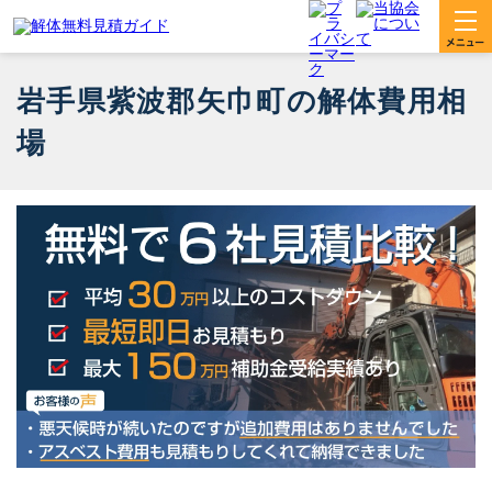
岩手県紫波郡矢巾町の解体費用相
場