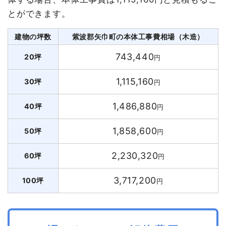
とができます。
建物の坪数
紫波郡矢巾町の本体工事費相場（木造）
743,440
20坪
円
1,115,160
30坪
円
1,486,880
40坪
円
1,858,600
50坪
円
2,230,320
60坪
円
3,717,200
100坪
円