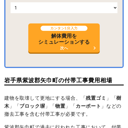
カンタン1分入力
解体費用を
シミュレーションする
次へ
岩手県紫波郡矢巾町の付帯工事費用相場
建物を取壊して更地にする場合、「
残置ゴミ
」「
樹
木
」「
ブロック塀
」「
物置
」「
カーポート
」などの
撤去工事を含む付帯工事が必要です。
紫波郡矢巾町で過去に行われた工事において、付帯