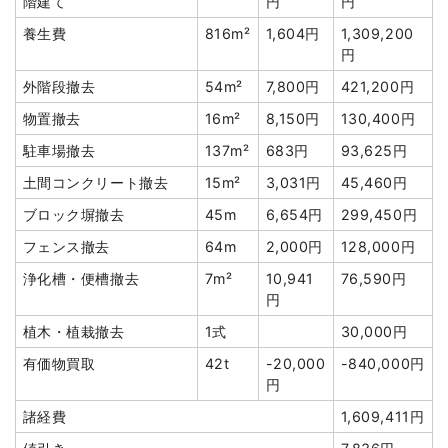
階建て
円
円
外構撤去
1式
100,000円
円
養生費
816m²
1,604円
1,309,200
植木・植栽撤去
1式
60,000円
消費税
223,350円
円
諸経費
615,400円
合計金額
2,456,850
外階段撤去
54m²
7,800円
421,200円
円
値引き
9,440円
物置撤去
16m²
8,150円
130,400円
小計
2,650,000
駐車場撤去
137m²
683円
93,625円
円
土間コンクリート撤去
15m²
3,031円
45,460円
消費税
265,000円
ブロック塀撤去
45m
6,654円
299,450円
合計金額
2,915,000
円
フェンス撤去
64m
2,000円
128,000円
浄化槽・便槽撤去
7m²
10,941
76,590円
円
植木・植栽撤去
1式
30,000円
建物の種類/構造
軽量鉄骨造住宅2階建て
有価物買取
42t
-20,000
-840,000円
円
坪数
38坪
諸経費
1,609,411円
建物解体費用
108万9,870円