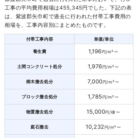
工事の平均費用相場は455,345円でした。下記の表
は、紫波郡矢巾町で過去に行われた付帯工事費用の
相場を、工事内容別にまとめたものです。
付帯工事内容
単価/単位
1,196
～
養生費
円/m²
1,976
～
土間コンクリート処分
円/m²
7,000
～
樹木撤去処分
円/m³
1,785
～
ブロック撤去処分
円/m²
15,000
～
物置撤去処分
円/棟
10,232
～
庭石撤去
円/m³