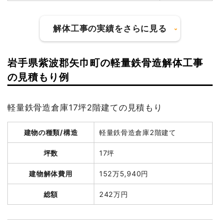
解体工事の実績をさらに見る
岩手県紫波郡矢巾町の軽量鉄骨造解体工事
建物の種類/構造
木造住宅2階建て
の見積もり例
坪数
37坪
軽量鉄骨造倉庫17坪2階建ての見積もり
建物解体費用
148万4,480円
建物の種類/構造
軽量鉄骨造倉庫2階建て
総額
308万円
坪数
17坪
品名
数量
単価
金額
建物解体費用
152万5,940円
木造住宅37坪2階建て
37坪
40,121円
1,484,480円
総額
242万円
養生費
364m²
1,192円
434,000円
庭石撤去
1式
100,000円