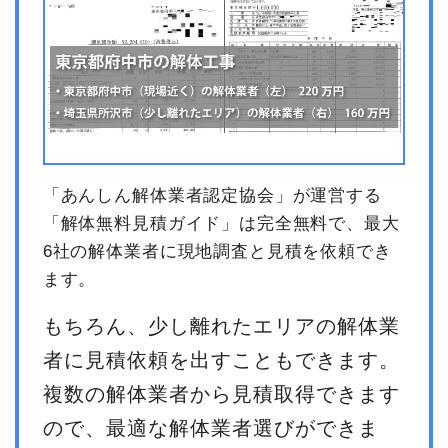
特殊車両
1式
80,000円
養生費
140m²
1,300円
182,000円
駐車場撤去
1式
391,680円
屋外物処分
1式
300,000円
有価物買取
7t
-8,000
-56,000円
円
「あんしん解体業者認定協会」が運営する
諸経費
430,000円
「解体無料見積ガイド」は完全無料で、最大
値引き
15,680円
6社の解体業者に現地調査と見積を依頼でき
小計
3,300,000
ます。
円
消費税
330,000円
もちろん、少し離れたエリアの解体業
合計金額
3,630,000
者に見積依頼を出すこともできます。
円
複数の解体業者から見積取得できます
ので、最適な解体業者選びができま