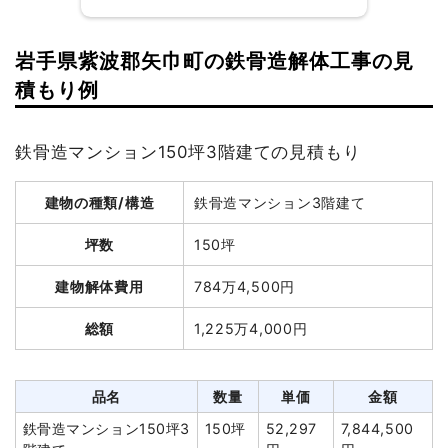
総額
245万6,850円
岩手県紫波郡矢巾町の鉄骨造解体工事の見
品名
数量
単価
金額
建物の種類/構造
軽量鉄骨造住宅2階建て
積もり例
木造店舗兼住宅25坪2階建
25坪
43,744
1,093,600
坪数
37坪
て
円
円
鉄骨造マンション150坪3階建ての見積もり
養生費
180m²
1,500
270,000円
建物解体費用
98万6,040円
円
建物の種類/構造
鉄骨造マンション3階建て
総額
291万5,000円
アスベスト撤去
1式
133,500円
室外設備・機器撤去
12m
4,000
48,000円
坪数
150坪
円
品名
数量
単価
金額
建物解体費用
784万4,500円
その他（コンクリート水路
12m
20,000
240,000円
軽量鉄骨造住宅37坪2階
37坪
26,650
986,040円
設置）
円
総額
1,225万4,000円
建て
円
室内残置物撤去
1式
130,000円
狭小地加算
37坪
6,000円
222,000円
諸経費
324,660円
養生費
221m²
1,000円
221,000円
品名
数量
単価
金額
値引き
6,260円
アスベスト撤去
1式
455,000円
鉄骨造マンション150坪3
150坪
52,297
7,844,500
小計
2,233,500