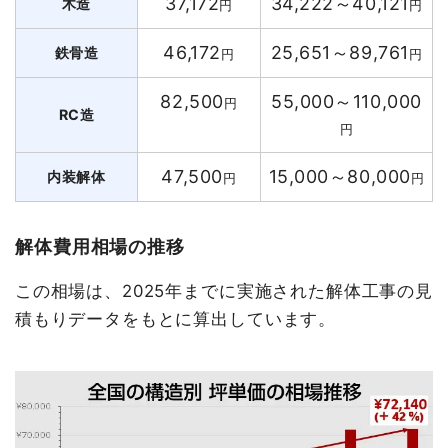
37,172
34,222～40,121
木造
円
円
46,172
25,651～89,761
鉄骨造
円
円
82,500
55,000～110,000
円
RC造
円
47,500
15,000～80,000
内装解体
円
円
解体費用相場の推移
この相場は、2025年までに実施された解体工事の見
積もりデータをもとに算出しています。