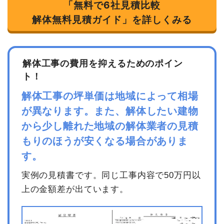
「無料で6社見積比較
消費税
620,000円
解体無料見積ガイド」を詳しくみる
合計金額
6,820,000
円
解体工事の費用を抑えるためのポイン
ト！
建物の種類/構造
鉄骨造住宅2階建て
解体工事の坪単価は地域によって相場
が異なります。また、解体したい建物
坪数
54坪
から少し離れた地域の解体業者の見積
建物解体費用
198万8,000円
もりのほうが安くなる場合がありま
す。
総額
363万円
実例の見積書です。同じ工事内容で50万円以
上の金額差が出ています。
品名
数量
単価
金額
鉄骨造住宅54坪2階建
54坪
36,815
1,988,000円
て
円