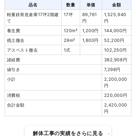
品名
数量
単価
金額
植木・植栽撤去
1式
300,000円
軽量鉄骨造倉庫17坪2階建
17坪
89,761
1,525,940
土間コンクリート撤去
1式
15,550円
て
円
円
諸経費
502,900円
養生費
120m²
1,200円
144,000円
値引き
36,930円
残土撤去
29m²
1,800円
52,200円
小計
2,800,000円
アスベスト撤去
1式
102,250円
消費税
280,000円
諸経費
382,908円
合計金額
3,080,000円
値引き
7,298円
小計
2,200,000
円
消費税
220,000円
建物の種類/構造
木造店舗兼住宅2階建て
合計金額
2,420,000
円
坪数
25坪
建物解体費用
109万3,600円
解体工事の実績をさらに見る