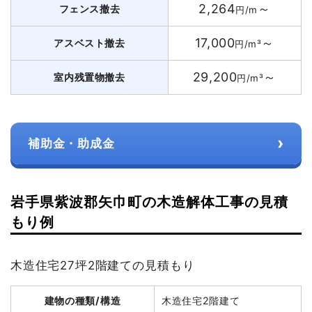
2,264
～
フェンス撤去
円/m
17,000
～
アスベスト撤去
円/m³
29,200
～
室内残置物撤去
円/m³
›
補助金・助成金
岩手県紫波郡矢巾町の木造解体工事の見積
もり例
木造住宅27坪2階建ての見積もり
建物の種類/構造
木造住宅2階建て