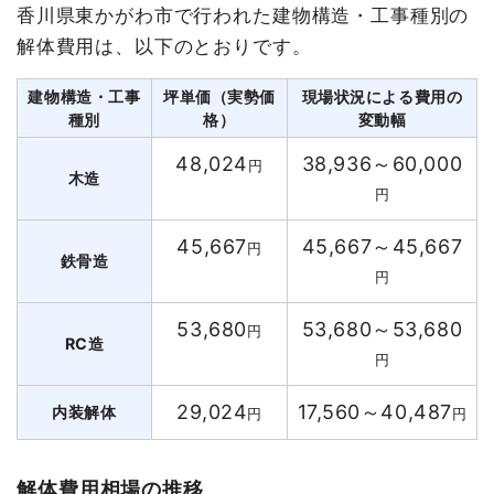
香川県東かがわ市で行われた建物構造・工事種別の
解体費用は、以下のとおりです。
建物構造・工事
坪単価（実勢価
現場状況による費用の
種別
格）
変動幅
48,024
38,936～60,000
円
木造
円
45,667
45,667～45,667
円
鉄骨造
円
53,680
53,680～53,680
円
RC造
円
29,024
17,560～40,487
内装解体
円
円
解体費用相場の推移