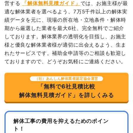
諸経費
50,000円
営する
「解体無料見積ガイド」
では、お施主様が最
適な解体業者を選べるよう、7万5千件以上の解体実
値引き
0円
績データを元に、現場の所在地・立地条件・解体時
小計
518,320円
期から厳選した業者を最大6社、完全無料でご紹介
消費税
41,466円
しております。解体業界の透明化を目指し、お施主
合計金額
559,786円
様と優良な解体業者様が適切に出会えるよう、生ま
れたサービスです。補助金申請等のご相談も歓迎し
ておりますので、どうぞお気軽にご連絡ください。
（社）あんしん解体業者認定協会運営
「無料で6社見積比較
解体無料見積ガイド」を詳しくみる
解体工事の費用を抑えるためのポイン
ト！