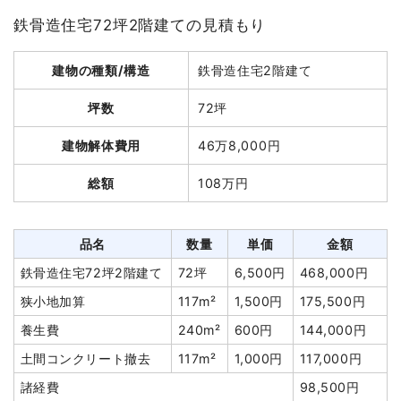
鉄骨造住宅72坪2階建ての見積もり
建物解体費用
175万2,137円
建物の種類/構造
鉄骨造住宅2階建て
総額
341万円
坪数
72坪
品名
数量
単価
金額
建物解体費用
46万8,000円
木造住宅45坪2階建て
45坪
38,936円
1,752,137円
総額
108万円
木造住宅13坪2階建て
13坪
36,391円
473,083円
先行解体
130m²
1,002円
130,200円
品名
数量
単価
金額
先行解体
1式
12,000円
鉄骨造住宅72坪2階建て
72坪
6,500円
468,000円
養生費
290m²
1,000円
290,000円
狭小地加算
117m²
1,500円
175,500円
室内残置物撤去
1式
50,000円
養生費
240m²
600円
144,000円
外構撤去
1式
300,000円
土間コンクリート撤去
117m²
1,000円
117,000円
浄化槽・便槽撤去
1式
30,000円
諸経費
98,500円
諸経費
246,500円