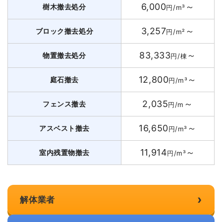
6,000
～
樹木撤去処分
円/m³
3,257
～
ブロック撤去処分
円/m²
83,333
～
物置撤去処分
円/棟
12,800
～
庭石撤去
円/m³
2,035
～
フェンス撤去
円/m
16,650
～
アスベスト撤去
円/m³
11,914
～
室内残置物撤去
円/m³
›
解体業者