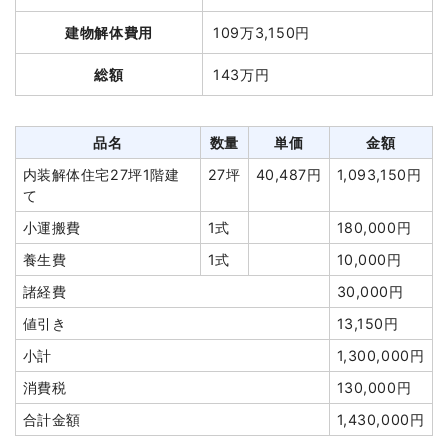
木造住宅25坪2階建て
25坪
86,557円
2,163,930円
品名
数量
単価
金額
建物解体費用
109万3,150円
養生費
147m²
900円
132,300円
鉄骨造工場73坪2階建
73坪
45,667
3,333,700
火災ゴミ処分
12t
30,000円
360,000円
総額
143万円
て
円
円
土間コンクリート撤去
1式
30,000円
養生費
340m²
1,000円
340,000円
植木・植栽撤去
3m³
6,000円
18,000円
アスベスト撤去
170m²
1,800円
306,000円
品名
数量
単価
金額
諸経費
412,000円
室内残置物撤去
1式
80,000円
内装解体住宅27坪1階建
27坪
40,487円
1,093,150円
て
値引き
7,139円
植木・植栽撤去
1式
60,000円
小運搬費
1式
180,000円
小計
3,109,091円
井戸解体埋め戻し費用
1式
50,000円
養生費
1式
10,000円
消費税
310,909円
諸経費
327,500円
諸経費
30,000円
合計金額
3,420,000円
値引き
297,200円
値引き
13,150円
小計
4,200,000
円
小計
1,300,000円
消費税
420,000円
消費税
130,000円
合計金額
4,620,000
合計金額
1,430,000円
円