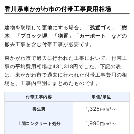
香川県東かがわ市の付帯工事費用相場
建物を取壊して更地にする場合、「
残置ゴミ
」「
樹
木
」「
ブロック塀
」「
物置
」「
カーポート
」などの
撤去工事を含む付帯工事が必要です。
東かがわ市で過去に行われた工事において、付帯工
事の平均費用相場は431,318円でした。下記の表
は、東かがわ市で過去に行われた付帯工事費用の相
場を、工事内容別にまとめたものです。
付帯工事内容
単価/単位
1,325
～
養生費
円/m²
1,990
～
土間コンクリート処分
円/m²