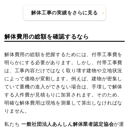
解体工事の実績をさらに見る
解体費用の総額を確認するなら
建物の種類/構造
内装解体店舗1階建て
坪数
39坪
解体費用の総額を把握するためには、付帯工事費を
明らかにする必要があります。しかし、付帯工事費
建物解体費用
43万8,320円
は、工事内容だけではなく取り壊す建物や立地状況
総額
55万9,786円
によって価格が変動します。例えば、建物が密集し
ていて重機の進入ができない場合は、手壊しで解体
する人件費が見積もりに加算されます。そのため、
品名
数量
単価
金額
明確な解体費用は現地を測量して算出しなければな
内装解体店舗39坪1階建て
39坪
11,239円
438,320円
りません。
養生費
0
0円
植木・植栽撤去
1式
30,000円
私たち
一般社団法人あんしん解体業者認定協会
が運