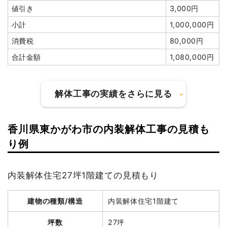
値引き
3,000円
値引き
183,920円
小計
1,000,000円
小計
3,100,000円
消費税
80,000円
消費税
310,000円
合計金額
1,080,000円
合計金額
3,410,000円
解体工事の実績をさらに見る
建物の種類/構造
木造住宅2階建て
香川県東かがわ市の内装解体工事の見積も
坪数
25坪
建物の種類/構造
鉄骨造工場2階建て
り例
建物解体費用
216万3,930円
坪数
73坪
内装解体住宅27坪1階建ての見積もり
総額
342万円
建物解体費用
333万3,700円
建物の種類/構造
内装解体住宅1階建て
総額
462万円
品名
数量
単価
金額
坪数
27坪