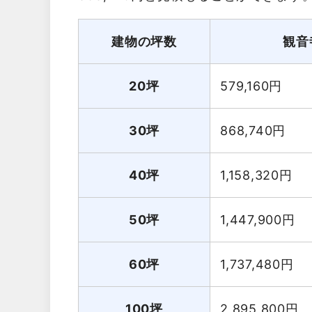
建物の坪数
観音
20坪
579,160
円
30坪
868,740
円
40坪
1,158,320
円
50坪
1,447,900
円
60坪
1,737,480
円
100坪
2,895,800
円