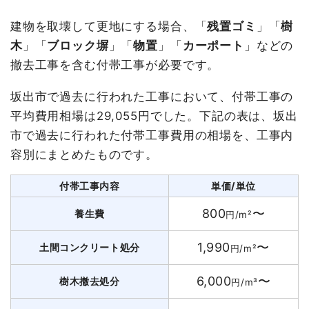
建物を取壊して更地にする場合、「
残置ゴミ
」「
樹
木
」「
ブロック塀
」「
物置
」「
カーポート
」などの
撤去工事を含む付帯工事が必要です。
坂出市で過去に行われた工事において、付帯工事の
平均費用相場は29,055円でした。下記の表は、坂出
市で過去に行われた付帯工事費用の相場を、工事内
容別にまとめたものです。
付帯工事内容
単価/単位
800
〜
養生費
円/m²
1,990
〜
土間コンクリート処分
円/m²
6,000
〜
樹木撤去処分
円/m³