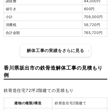
諸経費
84,000円
値引き
600円
小計
709,000円
消費税
56,720円
合計金額
765,720円
解体工事の実績をさらに見る
香川県坂出市の鉄骨造解体工事の見積もり
建物の種類/構造
木造住宅2階建て
例
坪数
58坪
鉄骨造住宅72坪2階建ての見積もり
建物解体費用
196万4,000円
建物の種類/構造
鉄骨造住宅2階建て
総額
280万1円