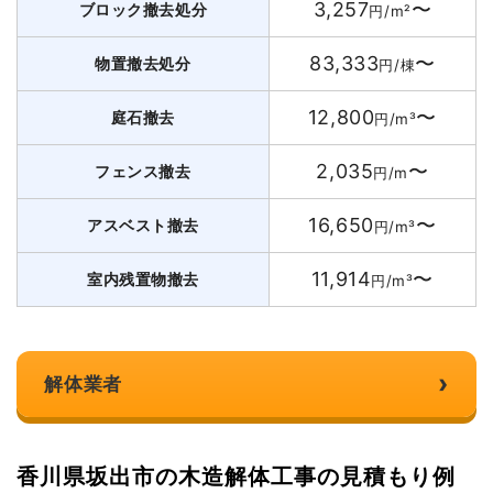
3,257
〜
ブロック撤去処分
円/m²
83,333
〜
物置撤去処分
円/棟
12,800
〜
庭石撤去
円/m³
2,035
〜
フェンス撤去
円/m
16,650
〜
アスベスト撤去
円/m³
11,914
〜
室内残置物撤去
円/m³
›
解体業者
香川県坂出市の木造解体工事の見積もり例