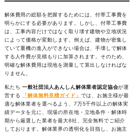
坪数
39坪
解体費用の総額を把握するためには、付帯工事費を
明らかにする必要があります。しかし、付帯工事費
建物解体費用
43万8,320円
は、工事内容だけではなく取り壊す建物や立地状況
総額
55万9,786円
によって価格が変動します。例えば、建物が密集し
ていて重機の進入ができない場合は、手壊しで解体
する人件費が見積もりに加算されます。そのため、
品名
数量
単価
金額
明確な解体費用は現地を測量して算出しなければな
内装解体店舗39坪1階建て
39坪
11,239円
438,320円
りません。
養生費
0
0円
植木・植栽撤去
1式
30,000円
私たち
一般社団法人あんしん解体業者認定協会
が運
諸経費
50,000円
営する
「解体無料見積ガイド」
では、お施主様が最
適な解体業者を選べるよう、7万5千件以上の解体実
値引き
0円
績データを元に、現場の所在地・立地条件・解体時
小計
518,320円
期から厳選した業者を最大6社、完全無料でご紹介
消費税
41,466円
しております。解体業界の透明化を目指し、お施主
合計金額
559,786円