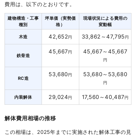
費用は、以下のとおりです。
建物構造・工事
坪単価（実勢価
現場状況による費用の
種別
格）
変動幅
42,652
33,862～47,795
木造
円
円
45,667
45,667～45,667
円
鉄骨造
円
53,680
53,680～53,680
円
RC造
円
29,024
17,560～40,487
内装解体
円
円
解体費用相場の推移
この相場は、2025年までに実施された解体工事の見