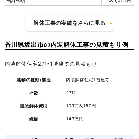
合計金額
1,080,000円
坪数
25坪
解体工事の実績をさらに見る
建物解体費用
216万3,930円
総額
342万円
香川県坂出市の内装解体工事の見積もり例
建物の種類/構造
鉄骨造工場2階建て
品名
数量
単価
金額
内装解体住宅27坪1階建ての見積もり
坪数
73坪
木造住宅25坪2階建て
25坪
86,557円
2,163,930円
建物解体費用
333万3,700円
養生費
147m²
900円
132,300円
建物の種類/構造
内装解体住宅1階建て
火災ゴミ処分
12t
30,000円
360,000円
総額
462万円
坪数
27坪
土間コンクリート撤去
1式
30,000円
建物解体費用
109万3,150円
植木・植栽撤去
3m³
6,000円
18,000円
品名
数量
単価
金額
諸経費
412,000円
総額
143万円
鉄骨造工場73坪2階建
73坪
45,667
3,333,700
値引き
7,139円
て
円
円
小計
3,109,091円
養生費
340m²
1,000円
340,000円