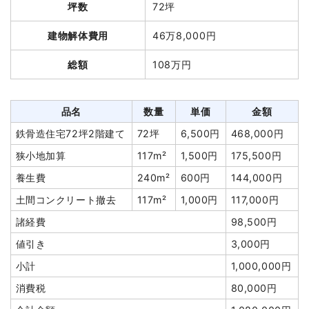
坪数
72坪
品名
数量
単価
金額
建物解体費用
46万8,000円
木造住宅58坪2階建て
58坪
33,862円
1,964,000円
総額
108万円
特殊車両
1式
70,000円
養生費
238m²
800円
190,400円
品名
数量
単価
金額
ブロック塀撤去
1式
180,000円
鉄骨造住宅72坪2階建て
72坪
6,500円
468,000円
諸経費
180,000円
狭小地加算
117m²
1,500円
175,500円
値引き
38,945円
養生費
240m²
600円
144,000円
小計
2,545,455円
土間コンクリート撤去
117m²
1,000円
117,000円
消費税
254,546円
諸経費
98,500円
合計金額
2,800,001円
値引き
3,000円
小計
1,000,000円
消費税
80,000円
建物の種類/構造
木造住宅2階建て