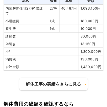
品名
数量
単価
金額
消費税
310,909円
アスベスト撤去
170m²
1,800円
306,000円
内装解体住宅27坪1階建
27坪
40,487円
1,093,150円
て
合計金額
3,420,000円
室内残置物撤去
1式
80,000円
小運搬費
1式
180,000円
植木・植栽撤去
1式
60,000円
養生費
1式
10,000円
井戸解体埋め戻し費用
1式
50,000円
諸経費
30,000円
諸経費
327,500円
値引き
13,150円
値引き
297,200円
小計
1,300,000円
小計
4,200,000
円
消費税
130,000円
消費税
420,000円
合計金額
1,430,000円
合計金額
4,620,000
円
解体工事の実績をさらに見る
解体費用の総額を確認するなら
建物の種類/構造
内装解体店舗1階建て