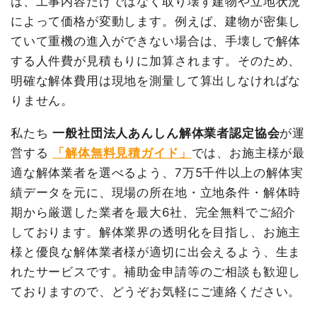
は、工事内容だけではなく取り壊す建物や立地状況
総額
496万8,000円
総額
81万8,374円
によって価格が変動します。例えば、建物が密集し
ていて重機の進入ができない場合は、手壊しで解体
品名
数量
単価
金額
する人件費が見積もりに加算されます。そのため、
数
品名
単価
金額
鉄骨造店舗兼住宅73坪2階
73坪
49,111
3,585,067
量
明確な解体費用は現地を測量して算出しなければな
建て
円
円
内装解体マンション18坪2階
18
39,864
717,550
りません。
狭小地加算
26m²
8,137円
211,570円
建て
坪
円
円
私たち
一般社団法人あんしん解体業者認定協会
が運
養生費
445m²
1,800円
801,084円
養生費
0
0円
営する
「解体無料見積ガイド」
では、お施主様が最
土間コンクリート撤去
80m²
2,500
200,000円
諸経費
40,000円
円
適な解体業者を選べるよう、7万5千件以上の解体実
値引き
0円
績データを元に、現場の所在地・立地条件・解体時
浄化槽・便槽撤去
1箇所
30,000
30,000円
小計
757,550
円
期から厳選した業者を最大6社、完全無料でご紹介
円
ブロック塀撤去
1式
138,000円
しております。解体業界の透明化を目指し、お施主
消費税
60,824円
様と優良な解体業者様が適切に出会えるよう、生ま
諸経費
0円
合計金額
818,374
れたサービスです。補助金申請等のご相談も歓迎し
値引き
365,721円
円
ておりますので、どうぞお気軽にご連絡ください。
小計
4,600,000
円