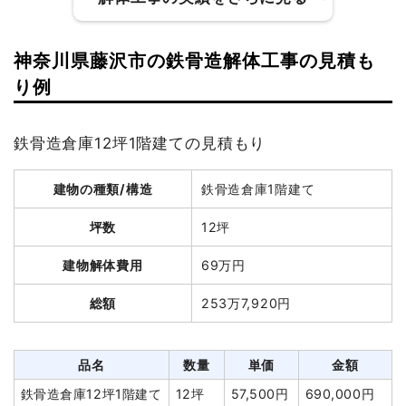
円
鉄骨造工場53坪2階建
53坪
16,698
885,000円
神奈川県藤沢市の鉄骨造解体工事の見積も
て
円
建物の種類/構造
軽量鉄骨造住宅2階建て
り例
養生費
842m²
1,356円
1,142,000円
坪数
40坪
アスベスト撤去
1式
1,574,200円
鉄骨造倉庫12坪1階建ての見積もり
植木・植栽撤去
30m³
10,000
300,000円
建物解体費用
180万円
円
建物の種類/構造
鉄骨造倉庫1階建て
総額
264万円
土間コンクリート撤去
60m²
1,200円
72,000円
家具・家電処分
14台
10,143
142,000円
坪数
12坪
円
品名
数量
単価
金額
建物解体費用
69万円
室内残置物撤去
1式
80,000円
軽量鉄骨造住宅40坪2階
40坪
45,000
1,800,000
諸経費
2,132,585円
総額
253万7,920円
建て
円
円
値引き
1,029,397円
養生費
160m²
750円
120,000円
小計
15,000,000
植木・植栽撤去
1式
20,000円
品名
数量
単価
金額
円
土間コンクリート撤去
18m²
3,500円
63,000円
鉄骨造倉庫12坪1階建て
12坪
57,500円
690,000円