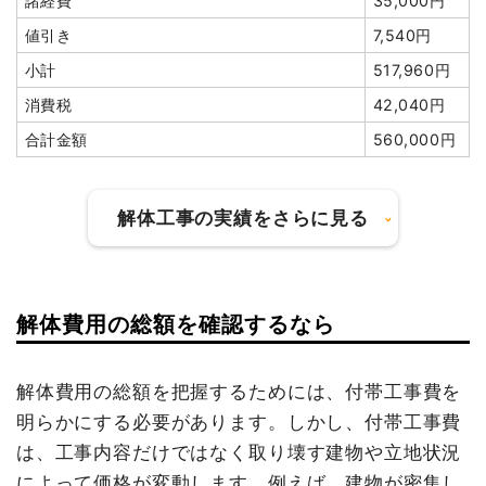
諸経費
35,000円
消費税
677,350円
庭石撤去
6m³
13,000
78,000円
値引き
7,540円
円
合計金額
7,450,000円
小計
517,960円
ブロック塀撤去
43m²
4,000円
172,000円
消費税
42,040円
ブロック塀撤去
4m²
9,000円
36,000円
合計金額
560,000円
地中杭撤去
30本
48,000
1,440,000
円
円
建物の種類/構造
鉄骨造アパート3階建て
諸経費
520,000円
解体工事の実績をさらに見る
坪数
88坪
値引き
254,309円
建物解体費用
792万円
小計
4,909,091
円
総額
997万円
建物の種類/構造
内装解体住宅1階建て
解体費用の総額を確認するなら
消費税
490,909円
坪数
29坪
合計金額
5,400,000
品名
数量
単価
金額
解体費用の総額を把握するためには、付帯工事費を
円
建物解体費用
102万8,160円
明らかにする必要があります。しかし、付帯工事費
鉄骨造アパート88坪3階
88坪
90,000
7,920,000
建て
円
円
は、工事内容だけではなく取り壊す建物や立地状況
総額
135万円
によって価格が変動します。例えば、建物が密集し
養生費
415m²
1,000円
415,000円