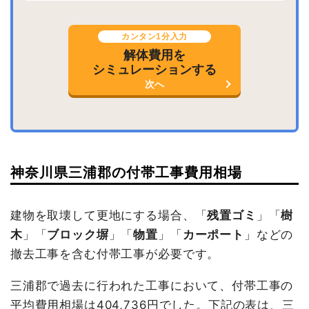
カンタン1分入力
解体費用を
シミュレーションする
次へ
神奈川県三浦郡の付帯工事費用相場
建物を取壊して更地にする場合、「
残置ゴミ
」「
樹
木
」「
ブロック塀
」「
物置
」「
カーポート
」などの
撤去工事を含む付帯工事が必要です。
三浦郡で過去に行われた工事において、付帯工事の
平均費用相場は404,736円でした。下記の表は、三