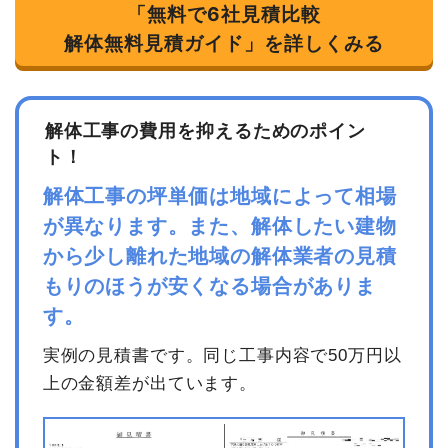
「無料で6社見積比較
解体無料見積ガイド」を詳しくみる
坪数
40坪
建物解体費用
128万円
総額
150万円
解体工事の費用を抑えるためのポイン
ト！
品名
数量
単価
金額
解体工事の坪単価は地域によって相場
が異なります。また、解体したい建物
内装解体店舗40坪1階建
40
32,000
1,280,000円
て
坪
円
から少し離れた地域の解体業者の見積
養生費
0
0円
もりのほうが安くなる場合がありま
諸経費
83,636円
す。
値引き
0円
実例の見積書です。同じ工事内容で50万円以
小計
1,363,636円
上の金額差が出ています。
消費税
136,364円
合計金額
1,500,000円