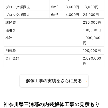
門扉・門柱撤去
1式
2,000円
ブロック塀撤去
5m²
3,600円
18,000円
井戸解体埋め戻し費用
1式
25,000円
ブロック塀撤去
6m²
4,000円
24,000円
残土撤去
1式
20,000円
諸経費
230,000円
諸経費
205,000円
値引き
100,600円
値引き
77,714円
小計
1,900,000
小計
1,900,000
円
円
消費税
190,000円
消費税
152,000円
合計金額
2,090,000
合計金額
2,052,000
円
円
解体工事の実績をさらに見る
建物の種類/構造
軽量鉄骨造住宅2階建て
建物の種類/構造
鉄骨造住宅3階建て
神奈川県三浦郡の内装解体工事の見積もり
坪数
47坪