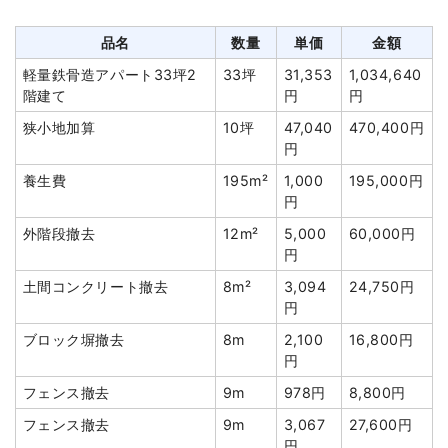
アスベスト撤去
5m³
20,000
100,000円
品名
数量
単価
金額
円
軽量鉄骨造アパート33坪2
33坪
31,353
1,034,640
諸経費
194,000円
階建て
円
円
値引き
0円
狭小地加算
10坪
47,040
470,400円
小計
1,876,000
円
円
養生費
195m²
1,000
195,000円
消費税
150,080円
円
合計金額
2,026,080
外階段撤去
12m²
5,000
60,000円
円
円
土間コンクリート撤去
8m²
3,094
24,750円
円
ブロック塀撤去
8m
2,100
16,800円
建物の種類/構造
木造住宅2階建て
円
フェンス撤去
9m
978円
8,800円
坪数
16坪
フェンス撤去
9m
3,067
27,600円
建物解体費用
103万6,000円
円