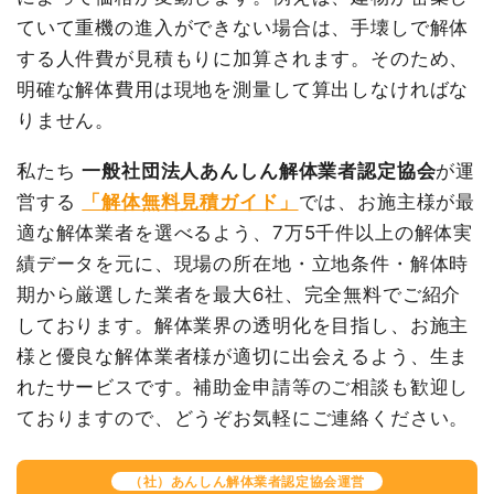
ていて重機の進入ができない場合は、手壊しで解体
外構撤去
1式
30,000円
品名
数量
単価
金額
する人件費が見積もりに加算されます。そのため、
ブロック塀撤去
1式
40,000円
内装解体住宅29坪1階建
29
35,454
1,028,160円
明確な解体費用は現地を測量して算出しなければな
て
坪
円
ブロック塀撤去
1式
180,000円
りません。
小運搬費
29
3,939円
114,240円
諸経費
480,000円
坪
私たち
一般社団法人あんしん解体業者認定協会
が運
値引き
1,500円
養生費
0
0円
営する
「解体無料見積ガイド」
では、お施主様が最
小計
9,063,500
諸経費
115,000円
円
適な解体業者を選べるよう、7万5千件以上の解体実
績データを元に、現場の所在地・立地条件・解体時
値引き
7,400円
消費税
906,500円
期から厳選した業者を最大6社、完全無料でご紹介
小計
1,250,000円
合計金額
9,970,000
しております。解体業界の透明化を目指し、お施主
円
消費税
100,000円
様と優良な解体業者様が適切に出会えるよう、生ま
合計金額
1,350,000円
れたサービスです。補助金申請等のご相談も歓迎し
ておりますので、どうぞお気軽にご連絡ください。
（社）あんしん解体業者認定協会運営
建物の種類/構造
内装解体店舗1階建て