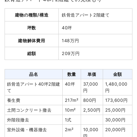
総額
205万2,000円
建物の種類/構造
鉄骨造アパート2階建て
坪数
40坪
品名
数量
単価
金額
建物解体費用
148万円
軽量鉄骨造住宅35坪2階
35坪
31,489
1,102,114円
建て
円
総額
209万円
狭小地加算
22m²
4,055円
89,200円
養生費
215m²
1,000円
215,000円
品名
数量
単価
金額
土間コンクリート撤去
22m²
3,041円
66,900円
鉄骨造アパート40坪2階建
40坪
37,000
1,480,000
ブロック塀撤去
45m²
1,500円
67,500円
て
円
円
植木・植栽撤去
7m³
10,000
70,000円
養生費
217m²
800円
173,600円
円
土間コンクリート撤去
10m²
2,500円
25,000円
庭石撤去
6m³
18,333
110,000円
外階段撤去
1式
30,000円
円
室外設備・機器撤去
2m²
10,000
20,000円
物置撤去
1式
5,000円
円