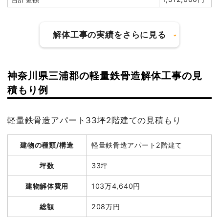
解体工事の実績をさらに見る
神奈川県三浦郡の軽量鉄骨造解体工事の見
建物の種類/構造
木造アパート2階建て
積もり例
坪数
45坪
軽量鉄骨造アパート33坪2階建ての見積もり
建物解体費用
147万円
総額
202万6,080円
建物の種類/構造
軽量鉄骨造アパート2階建て
坪数
33坪
品名
数量
単価
金額
建物解体費用
103万4,640円
木造アパート45坪2階建
45坪
32,667
1,470,000
て
円
円
総額
208万円
養生費
160m²
700円
112,000円