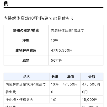
例
坪数
69坪
建物解体費用
235万円
建物解体費用
527万1,000円
総額
540万円
内装解体店舗10坪1階建ての見積もり
総額
745万円
建物の種類/構造
内装解体店舗1階建て
品名
数量
単価
金額
軽量鉄骨造住宅47坪2階
47坪
50,000
2,350,000
坪数
10坪
品名
数量
単価
金額
建て
円
円
鉄骨造住宅69坪3階建
69坪
76,391
5,271,000円
建物解体費用
47万5,500円
養生費
238m²
800円
190,400円
て
円
アスベスト撤去
2m³
30,000
60,000円
総額
56万円
養生費
353m²
2,500円
882,500円
円
貯水槽撤去
1式
100,000円
アスベスト撤去
8m³
30,000
240,000円
品名
数量
単価
金額
ブロック塀撤去
1式
200,000円
円
内装解体店舗10坪1階建て
10坪
47,550円
475,500円
諸経費
320,000円
土間コンクリート撤去
3m³
5,000円
15,000円
養生費
0
0円
値引き
850円
ブロック塀撤去
2m³
15,000
30,000円
円
浄化槽・便槽撤去
1式
15,000円
小計
6,772,650
円
植木・植栽撤去
4m³
8,000円
32,000円