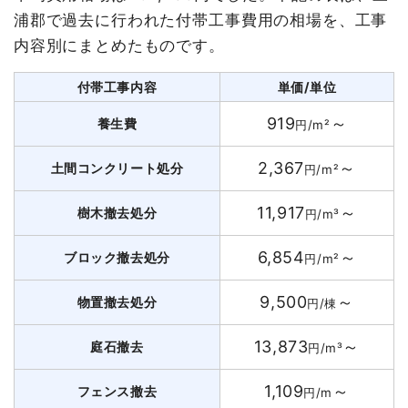
浦郡で過去に行われた付帯工事費用の相場を、工事
内容別にまとめたものです。
付帯工事内容
単価/単位
919
～
養生費
円/m²
2,367
～
土間コンクリート処分
円/m²
11,917
～
樹木撤去処分
円/m³
6,854
～
ブロック撤去処分
円/m²
9,500
～
物置撤去処分
円/棟
13,873
～
庭石撤去
円/m³
1,109
～
フェンス撤去
円/m