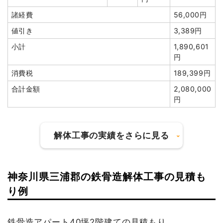
諸経費
56,000円
総額
188万3,156円
値引き
3,389円
小計
1,890,601
品名
数量
単価
金額
円
木造住宅16坪2階建て
16坪
64,750円
1,036,000円
消費税
189,399円
養生費
165m²
1,900円
313,500円
合計金額
2,080,000
円
室内残置物撤去
3m³
12,000円
36,000円
ブロック塀撤去
17m²
17,439円
296,460円
諸経費
30,000円
解体工事の実績をさらに見る
値引き
0円
小計
1,711,960円
神奈川県三浦郡の鉄骨造解体工事の見積も
消費税
171,196円
建物の種類/構造
軽量鉄骨造住宅2階建て
り例
合計金額
1,883,156円
坪数
35坪
鉄骨造アパート40坪2階建ての見積もり
建物解体費用
110万2,114円