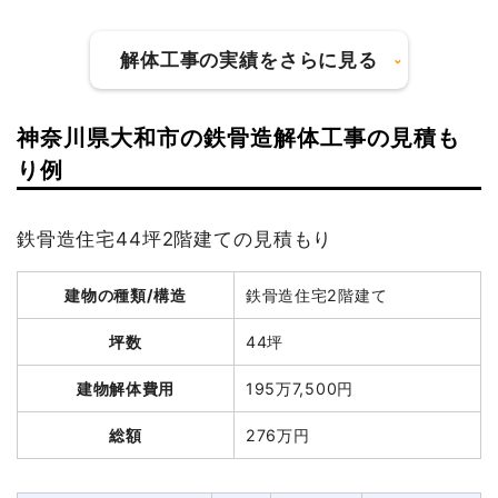
室内残置物撤去
1台
50,000
50,000円
円
解体工事の実績をさらに見る
駐車場施工（砕石敷
8台
9,000円
72,000円
き）
神奈川県大和市の鉄骨造解体工事の見積も
諸経費
160,000円
建物の種類/構造
軽量鉄骨造住宅2階建て
り例
値引き
1,360円
坪数
35坪
小計
3,936,240
鉄骨造住宅44坪2階建ての見積もり
円
建物解体費用
110万2,114円
消費税
393,760円
建物の種類/構造
鉄骨造住宅2階建て
総額
205万2,000円
合計金額
4,330,000
円
坪数
44坪
品名
数量
単価
金額
建物解体費用
195万7,500円
軽量鉄骨造住宅35坪2階
35坪
31,489
1,102,114円
総額
276万円
建て
円
狭小地加算
22m²
4,055円
89,200円