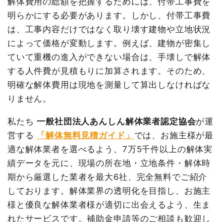
解体費用の総額を把握するためには、付帯工事費を
消費税
2,800,000
値引き
254,309円
円
明らかにする必要があります。しかし、付帯工事費
建物解体費用
102万8,160円
小計
4,909,091
合計金額
30,800,000
は、工事内容だけではなく取り壊す建物や立地状況
円
総額
135万円
円
によって価格が変動します。例えば、建物が密集し
消費税
490,909円
ていて重機の進入ができない場合は、手壊しで解体
合計金額
5,400,000
する人件費が見積もりに加算されます。そのため、
品名
数量
単価
金額
円
明確な解体費用は現地を測量して算出しなければな
内装解体住宅29坪1階建
29
35,454
1,028,160円
建物の種類/構造
鉄骨造アパート2階建て
て
坪
円
りません。
小運搬費
29
3,939円
114,240円
坪数
40坪
私たち
一般社団法人あんしん解体業者認定協会
が運
坪
営する
「解体無料見積ガイド」
では、お施主様が最
建物解体費用
148万円
養生費
0
0円
適な解体業者を選べるよう、7万5千件以上の解体実
諸経費
115,000円
総額
209万円
績データを元に、現場の所在地・立地条件・解体時
値引き
7,400円
期から厳選した業者を最大6社、完全無料でご紹介
小計
1,250,000円
品名
数量
単価
金額
しております。解体業界の透明化を目指し、お施主
消費税
100,000円
様と優良な解体業者様が適切に出会えるよう、生ま
鉄骨造アパート40坪2階建
40坪
37,000
1,480,000
て
円
円
れたサービスです。補助金申請等のご相談も歓迎し
合計金額
1,350,000円