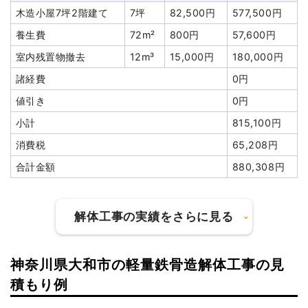
木造小屋7坪2階建て
7坪
82,500円
577,500円
養生費
72m²
800円
57,600円
室内残置物撤去
12m³
15,000円
180,000円
諸経費
0円
値引き
0円
小計
815,100円
消費税
65,208円
合計金額
880,308円
解体工事の実績をさらに見る
神奈川県大和市の軽量鉄骨造解体工事の見
建物の種類/構造
木造小屋2階建て
積もり例
坪数
11坪