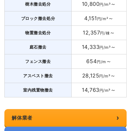
10,800
～
樹木撤去処分
円/m³
4,151
～
ブロック撤去処分
円/m²
12,357
～
物置撤去処分
円/棟
14,333
～
庭石撤去
円/m³
654
～
フェンス撤去
円/m
28,125
～
アスベスト撤去
円/m³
14,763
～
室内残置物撤去
円/m³
›
解体業者