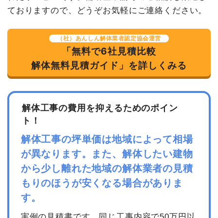
養生費
217m²
800円
173,600円
ておりますので、どうぞお気軽にご連絡ください。
土間コンクリート撤去
10m²
2,500円
25,000円
（社）あんしん解体業者認定協会運営
外階段撤去
1式
30,000円
「無料で6社見積比較
建物の種類/構造
内装解体店舗1階建て
室外設備・機器撤去
2m²
10,000
20,000円
解体無料見積ガイド」を詳しくみる
円
坪数
40坪
ブロック塀撤去
5m²
3,600円
18,000円
建物解体費用
128万円
ブロック塀撤去
6m²
4,000円
24,000円
解体工事の費用を抑えるためのポイン
総額
150万円
諸経費
230,000円
ト！
値引き
100,600円
解体工事の坪単価は地域によって相場
小計
1,900,000
品名
数量
単価
金額
が異なります。また、解体したい建物
円
内装解体店舗40坪1階建
40
32,000
1,280,000円
から少し離れた地域の解体業者の見積
消費税
190,000円
て
坪
円
もりのほうが安くなる場合がありま
合計金額
2,090,000
養生費
0
0円
円
す。
諸経費
83,636円
実例の見積書です。同じ工事内容で50万円以
値引き
0円