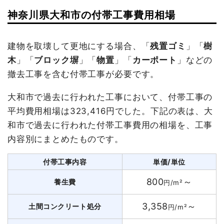
神奈川県大和市の付帯工事費用相場
建物を取壊して更地にする場合、「
残置ゴミ
」「
樹
木
」「
ブロック塀
」「
物置
」「
カーポート
」などの
撤去工事を含む付帯工事が必要です。
大和市で過去に行われた工事において、付帯工事の
平均費用相場は323,416円でした。下記の表は、大
和市で過去に行われた付帯工事費用の相場を、工事
内容別にまとめたものです。
付帯工事内容
単価/単位
800
～
養生費
円/m²
3,358
～
土間コンクリート処分
円/m²