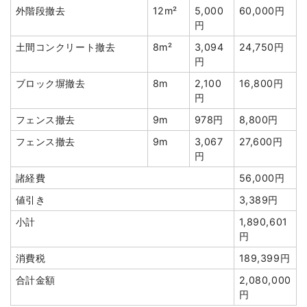
外階段撤去
12m²
5,000
60,000円
円
土間コンクリート撤去
8m²
3,094
24,750円
建物の種類/構造
木造店舗2階建て
円
坪数
84坪
ブロック塀撤去
8m
2,100
16,800円
円
建物解体費用
327万6,000円
フェンス撤去
9m
978円
8,800円
総額
433万円
フェンス撤去
9m
3,067
27,600円
円
諸経費
56,000円
品名
数量
単価
金額
値引き
3,389円
木造店舗84坪2階建て
84坪
39,000
3,276,000
円
円
小計
1,890,601
円
養生費
342m²
800円
273,600円
消費税
189,399円
看板撤去
1式
30,000円
合計金額
2,080,000
土間コンクリート撤去
2m³
8,000円
16,000円
円
ブロック塀撤去
20m²
3,000円
60,000円