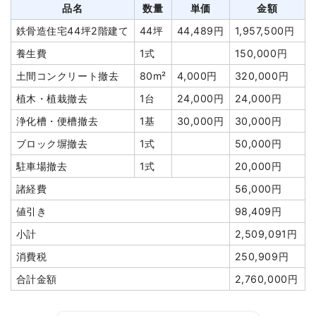
養生費
215m²
1,000円
215,000円
品名
数量
単価
金額
土間コンクリート撤去
22m²
3,041円
66,900円
鉄骨造住宅44坪2階建て
44坪
44,489円
1,957,500円
ブロック塀撤去
45m²
1,500円
67,500円
養生費
1式
150,000円
植木・植栽撤去
7m³
10,000
70,000円
土間コンクリート撤去
80m²
4,000円
320,000円
円
植木・植栽撤去
1台
24,000円
24,000円
庭石撤去
6m³
18,333
110,000円
浄化槽・便槽撤去
1基
30,000円
30,000円
円
ブロック塀撤去
1式
50,000円
物置撤去
1式
5,000円
駐車場撤去
1式
20,000円
門扉・門柱撤去
1式
2,000円
諸経費
56,000円
井戸解体埋め戻し費用
1式
25,000円
値引き
98,409円
残土撤去
1式
20,000円
小計
2,509,091円
諸経費
205,000円
消費税
250,909円
値引き
77,714円
合計金額
2,760,000円
小計
1,900,000
円