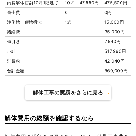
養生費
238m²
800円
190,400円
室外設備・機器撤去
1式
420,000円
内装解体店舗10坪1階建て
10坪
47,550円
475,500円
アスベスト撤去
2m³
30,000
60,000円
駐車場撤去
16m²
2,025
32,400円
養生費
0
0円
円
円
浄化槽・便槽撤去
1式
15,000円
アスベスト撤去
8m³
30,000
240,000円
ブロック塀撤去
62m²
1,000
62,000円
諸経費
35,000円
円
円
値引き
7,540円
土間コンクリート撤去
3m³
5,000円
15,000円
アスファルト撤去
229m²
700円
160,230円
小計
517,960円
ブロック塀撤去
2m³
15,000
30,000円
その他（埋戻し）
43m³
6,500
279,500円
円
円
消費税
42,040円
植木・植栽撤去
4m³
8,000円
32,000円
有価物買取
1式
-1,500,000
合計金額
560,000円
円
庭石撤去
6m³
13,000
78,000円
円
フロンガス撤去
1118m²
450円
502,929円
解体工事の実績をさらに見る
ブロック塀撤去
43m²
4,000円
172,000円
諸経費
6,045,000
円
ブロック塀撤去
4m²
9,000円
36,000円
値引き
437,999円
地中杭撤去
30本
48,000
1,440,000
解体費用の総額を確認するなら
円
円
建物の種類/構造
内装解体住宅1階建て
小計
28,000,000
円
諸経費
520,000円
坪数
29坪