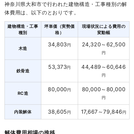
神奈川県大和市で行われた建物構造・工事種別の解
体費用は、以下のとおりです。
建物構造・工事
坪単価（実勢価
現場状況による費用の
種別
格）
変動幅
34,803
24,320～62,500
円
木造
円
53,373
44,489～60,646
円
鉄骨造
円
80,000
80,000～80,000
円
RC造
円
38,605
17,667～79,846
内装解体
円
円
解体費用相場の推移