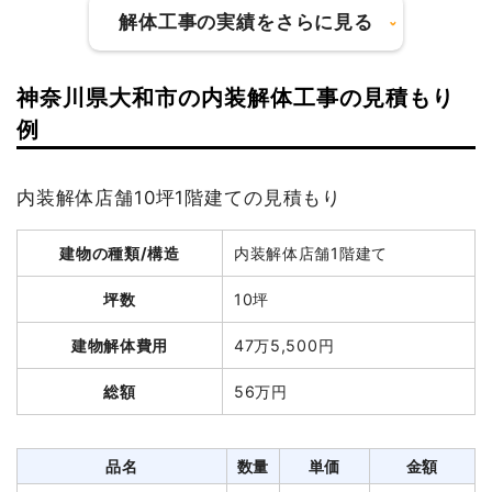
消費税
152,000円
解体工事の実績をさらに見る
合計金額
2,052,000
円
神奈川県大和市の内装解体工事の見積もり
建物の種類/構造
鉄骨造マンション3階建て
例
坪数
338坪
建物の種類/構造
軽量鉄骨造住宅2階建て
内装解体店舗10坪1階建ての見積もり
建物解体費用
1,858万4,740円
坪数
47坪
建物の種類/構造
内装解体店舗1階建て
総額
3,080万円
建物解体費用
235万円
坪数
10坪
総額
540万円
品名
数量
単価
金額
建物解体費用
47万5,500円
鉄骨造マンション338坪
338坪
54,984
18,584,740
総額
56万円
3階建て
円
円
品名
数量
単価
金額
養生費
1式
3,101,200円
軽量鉄骨造住宅47坪2階
47坪
50,000
2,350,000
建て
円
円
貯水槽撤去
1式
750,000円
品名
数量
単価
金額