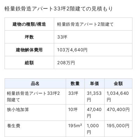
軽量鉄骨造アパート33坪2階建ての見積もり
建物解体費用
15万7,500円
建物の種類/構造
軽量鉄骨造アパート2階建て
総額
41万4,180円
坪数
33坪
品名
数量
単価
金額
建物解体費用
103万4,640円
木造小屋11坪2階建て
11坪
14,318円
157,500円
総額
208万円
養生費
80m²
700円
56,000円
室内残置物撤去
1式
85,000円
品名
数量
単価
金額
諸経費
85,000円
軽量鉄骨造アパート33坪2
33坪
31,353
1,034,640
値引き
0円
階建て
円
円
小計
383,500円
狭小地加算
10坪
47,040
470,400円
消費税
30,680円
円
合計金額
414,180円
養生費
195m²
1,000
195,000円
円