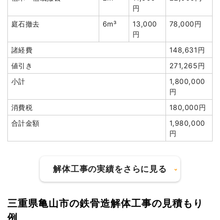
円
庭石撤去
6m³
13,000
78,000円
円
建物の種類/構造
木造住宅2階建て
諸経費
148,631円
値引き
271,265円
坪数
43坪
小計
1,800,000
建物解体費用
190万6,200円
円
消費税
180,000円
総額
286万円
合計金額
1,980,000
円
品名
数量
単価
金額
木造住宅43坪2階建て
43坪
44,330
1,906,200
円
円
解体工事の実績をさらに見る
軽量鉄骨造倉庫6坪1階建
6坪
22,750
136,500円
て
円
三重県亀山市の鉄骨造解体工事の見積もり
養生費
198m²
1,000円
198,000円
建物の種類/構造
軽量鉄骨造住宅1階建て
例