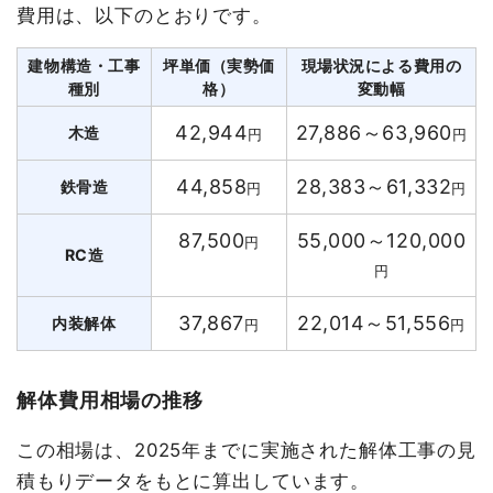
費用は、以下のとおりです。
建物構造・工事
坪単価（実勢価
現場状況による費用の
種別
格）
変動幅
42,944
27,886～63,960
木造
円
円
44,858
28,383～61,332
鉄骨造
円
円
87,500
55,000～120,000
円
RC造
円
37,867
22,014～51,556
内装解体
円
円
解体費用相場の推移
この相場は、2025年までに実施された解体工事の見
積もりデータをもとに算出しています。