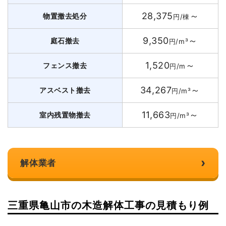
28,375
～
物置撤去処分
円/棟
9,350
～
庭石撤去
円/m³
1,520
～
フェンス撤去
円/m
34,267
～
アスベスト撤去
円/m³
11,663
～
室内残置物撤去
円/m³
›
解体業者
三重県亀山市の木造解体工事の見積もり例