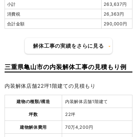
小計
263,637円
浄化槽・便槽撤去
1式
20,000円
消費税
26,363円
諸経費
65,000円
合計金額
290,000円
値引き
8,550円
小計
1,300,000
円
解体工事の実績をさらに見る
消費税
130,000円
合計金額
1,430,000
三重県亀山市の内装解体工事の見積もり例
円
建物の種類/構造
鉄骨造倉庫1階建て
内装解体店舗22坪1階建ての見積もり
坪数
21坪
建物解体費用
82万4,300円
建物の種類/構造
内装解体店舗1階建て
建物の種類/構造
軽量鉄骨造住宅2階建て
総額
90万2,000円
坪数
22坪
坪数
45坪
建物解体費用
70万4,200円
建物解体費用
96万1,545円
品名
数量
単価
金額