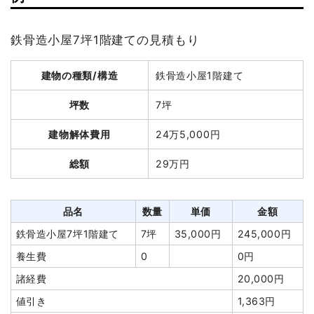
植木・植栽撤去
1式
160,000円
坪数
23坪
庭石撤去
6m²
18,000
108,000円
鉄骨造小屋7坪1階建ての見積もり
円
建物解体費用
65万2,800円
ブロック塀撤去
28m
3,488円
97,650円
建物の種類/構造
鉄骨造小屋1階建て
総額
143万円
諸経費
54,000円
坪数
7坪
値引き
60,350円
品名
数量
単価
金額
小計
2,600,000
建物解体費用
24万5,000円
円
軽量鉄骨造住宅23坪1階建
23坪
28,383
652,800円
総額
29万円
て
円
消費税
260,000円
木造倉庫5坪1階建て
5坪
22,350
111,750円
合計金額
2,860,000
円
円
品名
数量
単価
金額
養生費
165m²
800円
132,000円
鉄骨造小屋7坪1階建て
7坪
35,000円
245,000円
庭石撤去
15m³
5,000円
75,000円
養生費
0
0円
植木・植栽撤去
6m³
12,000
72,000円
諸経費
20,000円
円
値引き
1,363円
ブロック塀撤去
1式
180,000円