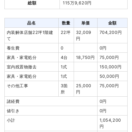
総額
115万9,620円
総額
254万1,000円
鉄骨造倉庫21坪1階建て
21坪
39,252円
824,300円
養生費
0
0円
品名
数量
単価
金額
品名
数量
単価
金額
土間コンクリート撤去
1式
30,000円
内装解体店舗22坪1階建
22坪
32,009
704,200円
軽量鉄骨造住宅45坪2階建
45坪
21,368
961,545円
ブロック塀撤去
1式
8,000円
て
円
て
円
諸経費
140,000円
養生費
0
0円
養生費
168m²
800円
134,400円
値引き
182,300円
家具・家電処分
4台
18,750円
75,000円
アスベスト撤去
148m²
2,668円
394,825円
小計
820,000円
室内残置物撤去
1式
150,000円
アスベスト撤去
148m²
2,168円
320,860円
消費税
82,000円
家具・家電処分
1式
50,000円
駐車場撤去
2箇所
10,000
20,000円
合計金額
902,000円
円
その他工事
3箇
25,000
75,000円
所
円
土間コンクリート撤去
57m²
1,198円
68,280円
諸経費
0円
植木・植栽撤去
3m³
18,000
54,000円
円
値引き
0円
建物の種類/構造
鉄骨造アパート2階建て
ブロック塀撤去
48m²
3,000円
144,000円
小計
1,054,200
坪数
79坪
円
諸経費
280,000円