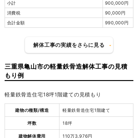
小計
900,000円
消費税
90,000円
合計金額
990,000円
解体工事の実績をさらに見る
三重県亀山市の軽量鉄骨造解体工事の見積
建物の種類/構造
木造住宅1階建て
もり例
坪数
37坪
軽量鉄骨造住宅18坪1階建ての見積もり
建物解体費用
172万5,600円
建物の種類/構造
軽量鉄骨造住宅1階建て
総額
400万円
坪数
18坪
品名
数量
単価
金額
建物解体費用
110万3,976円