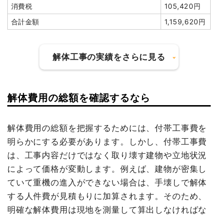
消費税
105,420円
値引き
67,910円
建物解体費用
271万6,094円
合計金額
1,159,620円
小計
2,310,000
総額
506万円
円
消費税
231,000円
解体工事の実績をさらに見る
合計金額
2,541,000
品名
数量
単価
金額
円
鉄骨造アパート79坪2階
79坪
34,381
2,716,094
建て
円
円
解体費用の総額を確認するなら
建物の種類/構造
内装解体店舗1階建て
鉄骨造アパート27坪2階
27坪
36,478
984,906円
建て
円
坪数
28坪
解体費用の総額を把握するためには、付帯工事費を
養生費
462m²
500円
231,000円
明らかにする必要があります。しかし、付帯工事費
建物解体費用
132万3,186円
浄化槽・便槽撤去
1式
100,000円
は、工事内容だけではなく取り壊す建物や立地状況
アスベスト撤去
30m³
16,333
490,000円
総額
520万3,000円
によって価格が変動します。例えば、建物が密集し
円
ていて重機の進入ができない場合は、手壊しで解体
植木・植栽撤去（サービ
4m³
0円
0円
する人件費が見積もりに加算されます。そのため、
品名
数量
単価
金額
ス）
明確な解体費用は現地を測量して算出しなければな
内装解体店舗28坪1階建
28
47,257円
1,323,186円
諸経費
100,000円