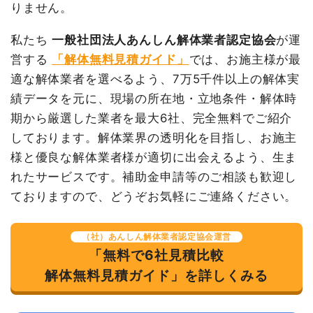
て
坪
りません。
値引き
22,000円
内装解体店舗59坪1階建
59
53,051
3,130,014円
小計
4,600,000
私たち
一般社団法人あんしん解体業者認定協会
が運
て
坪
円
円
営する
「解体無料見積ガイド」
では、お施主様が最
養生費
1式
100,000円
消費税
460,000円
適な解体業者を選べるよう、7万5千件以上の解体実
室外設備・機器撤去
1式
120,000円
績データを元に、現場の所在地・立地条件・解体時
合計金額
5,060,000
室外設備・機器撤去
1式
80,000円
円
期から厳選した業者を最大6社、完全無料でご紹介
諸経費
430,000円
しております。解体業界の透明化を目指し、お施主
値引き
453,200円
様と優良な解体業者様が適切に出会えるよう、生ま
れたサービスです。補助金申請等のご相談も歓迎し
小計
4,730,000円
ておりますので、どうぞお気軽にご連絡ください。
消費税
473,000円
合計金額
5,203,000円
（社）あんしん解体業者認定協会運営
「無料で6社見積比較
解体無料見積ガイド」を詳しくみる
建物の種類/構造
内装解体店舗1階建て