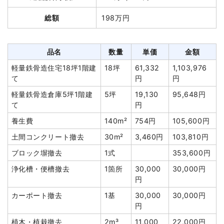
木造住宅37坪1階建て
37坪
46,638円
1,725,600円
総額
198万円
木造住宅28坪2階建て
28坪
28,726円
804,320円
養生費
241m²
850円
204,850円
品名
数量
単価
金額
物置小屋撤去
14m²
8,354円
116,960円
軽量鉄骨造住宅18坪1階建
18坪
61,332
1,103,976
浄化槽・便槽撤去
1式
40,000円
て
円
円
庭石撤去
12m³
10,000円
120,000円
軽量鉄骨造倉庫5坪1階建
5坪
19,130
95,648円
植木・植栽撤去
9m³
8,000円
72,000円
て
円
ブロック塀撤去
139m²
3,300円
458,700円
養生費
140m²
754円
105,600円
土間コンクリート撤去
36m²
1,800円
64,800円
土間コンクリート撤去
30m²
3,460円
103,810円
諸経費
140,000円
ブロック塀撤去
1式
353,600円
値引き
110,866円
浄化槽・便槽撤去
1箇所
30,000
30,000円
円
小計
3,636,364円
カーポート撤去
1基
30,000
30,000円
消費税
363,636円
円
合計金額
4,000,000円
植木・植栽撤去
2m³
11,000
22,000円