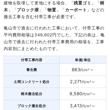
建物を取壊して更地にする場合、「
残置ゴミ
」「
樹
木
」「
ブロック塀
」「
物置
」「
カーポート
」などの
撤去工事を含む付帯工事が必要です。
亀山市で過去に行われた工事において、付帯工事の
平均費用相場は349,602円でした。下記の表は、亀
山市で過去に行われた付帯工事費用の相場を、工事
内容別にまとめたものです。
付帯工事内容
単価/単位
883
～
養生費
円/m²
2,271
～
土間コンクリート処分
円/m²
9,580
～
樹木撤去処分
円/m³
3,413
～
ブロック撤去処分
円/m²