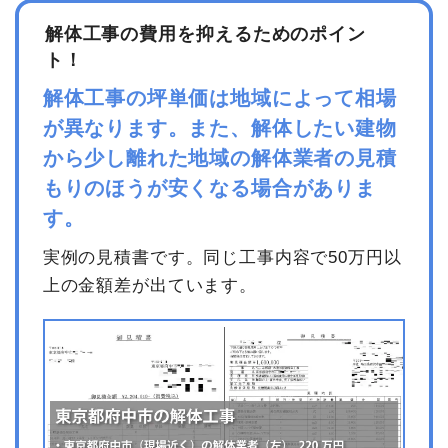
坪数
10坪
解体工事の費用を抑えるためのポイン
ト！
建物解体費用
48万700円
解体工事の坪単価は地域によって相場
総額
56万1,000円
が異なります。また、解体したい建物
から少し離れた地域の解体業者の見積
品名
数量
単価
金額
もりのほうが安くなる場合がありま
内装解体店舗10坪1階建て
10坪
48,070円
480,700円
す。
養生費
11m
900円
9,900円
実例の見積書です。同じ工事内容で50万円以
諸経費
30,000円
上の金額差が出ています。
値引き
10,600円
小計
510,000円
消費税
51,000円
合計金額
561,000円