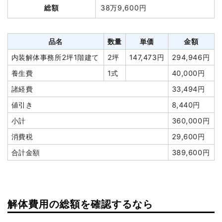
総額
38万9,600円
て
円
諸経費
0円
養生費
533m²
1,951円
1,039,935円
値引き
0円
諸経費
1,573,740円
品名
数量
単価
金額
小計
100,000円
値引き
0円
内装解体事務所2坪1階建て
2坪
147,473円
294,946円
消費税
0円
小計
10,900,000
養生費
1式
40,000円
合計金額
100,000円
円
諸経費
33,494円
消費税
872,000円
値引き
8,440円
合計金額
11,772,000
小計
360,000円
円
消費税
29,600円
合計金額
389,600円
建物の種類/構造
鉄骨造住宅2階建て
坪数
58坪
解体費用の総額を確認するなら
建物解体費用
198万9,600円