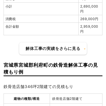
養生費
229m²
850円
194,650円
小計
2,690,000
円
ブロック塀撤去
10m²
1,200円
12,000円
消費税
269,000円
花壇撤去
6m²
2,000円
12,000円
合計金額
2,959,000
犬走り撤去
15m²
1,300円
19,500円
円
植木・植栽撤去
6m²
8,000円
48,000円
諸経費
90,000円
解体工事の実績をさらに見る
値引き
43,272円
小計
1,700,000円
宮城県宮城郡利府町の鉄骨造解体工事の見
消費税
170,000円
建物の種類/構造
軽量鉄骨造住宅2階建て
積もり例
合計金額
1,870,000円
坪数
39坪
鉄骨造店舗346坪2階建ての見積もり
建物解体費用
144万2,020円
建物の種類/構造
鉄骨造店舗2階建て
総額
220万円