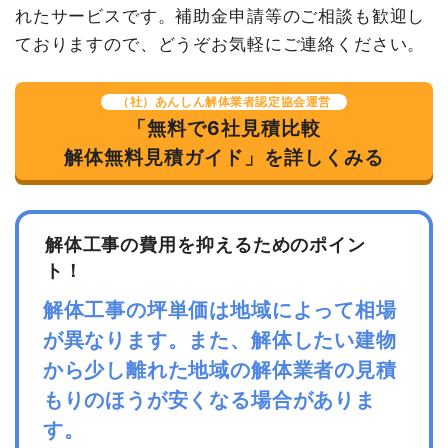
れたサービスです。補助金申請等のご相談も歓迎し
小計
2,950,000
円
ておりますので、どうぞお気軽にご連絡ください。
消費税
295,000円
（社）あんしん解体業者認定協会運営
合計金額
3,245,000
「無料で6社見積比較
円
解体無料見積ガイド」を詳しくみる
解体工事の費用を抑えるためのポイン
ト！
解体工事の坪単価は地域によって相場
が異なります。また、解体したい建物
から少し離れた地域の解体業者の見積
もりのほうが安くなる場合がありま
す。