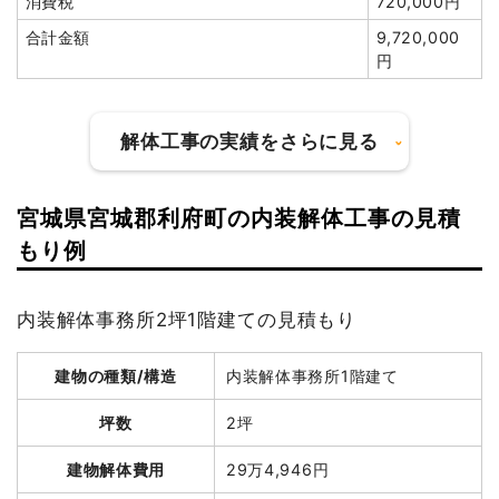
消費税
720,000円
消費税
200,000円
合計金額
9,720,000
合計金額
2,200,000
円
円
解体工事の実績をさらに見る
建物の種類/構造
軽量鉄骨造小屋1階建て
宮城県宮城郡利府町の内装解体工事の見積
建物の種類/構造
鉄骨造店舗2階建て
もり例
坪数
3坪
坪数
382坪
建物解体費用
10万円
内装解体事務所2坪1階建ての見積もり
建物解体費用
828万6,325円
総額
10万円
建物の種類/構造
内装解体事務所1階建て
総額
1,177万2,000円
品名
数量
単価
金額
坪数
2坪
軽量鉄骨造小屋3坪1階建て
3坪
33,333円
100,000円
品名
数量
単価
金額
建物解体費用
29万4,946円
養生費
0
0円
鉄骨造店舗382坪2階建
382坪
21,692
8,286,325円