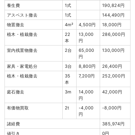
値引き
0円
養生費
1式
190,824円
小計
1,380,000円
アスベスト撤去
1式
144,490円
消費税
138,000円
物置撤去
4m²
4,500円
18,000円
合計金額
1,518,000円
植木・植栽撤去
22
13,000
286,000円
本
円
室内残置物撤去
2台
65,000
130,000円
円
建物の種類/構造
木造住宅2階建て
家具・家電処分
3台
8,800円
26,400円
植木・植栽撤去
35
7,200円
252,000円
坪数
41坪
本
建物解体費用
136万7,122円
庭石撤去
3m
14,000
42,000円
円
総額
187万円
有価物買取
2t
-4,000
-8,000円
円
品名
数量
単価
金額
諸経費
385,974円
木造住宅41坪2階建て
41坪
33,344円
1,367,122円
値引き
0円