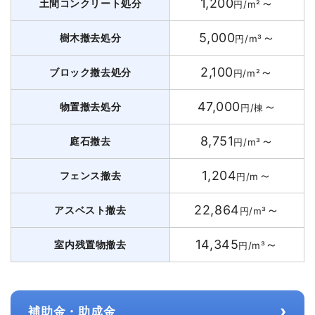
1,200
～
土間コンクリート処分
円/m²
5,000
～
樹木撤去処分
円/m³
2,100
～
ブロック撤去処分
円/m²
47,000
～
物置撤去処分
円/棟
8,751
～
庭石撤去
円/m³
1,204
～
フェンス撤去
円/m
22,864
～
アスベスト撤去
円/m³
14,345
～
室内残置物撤去
円/m³
›
補助金・助成金