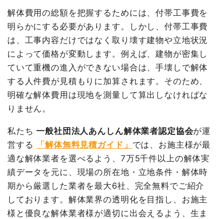
解体費用の総額を把握するためには、付帯工事費を
総額
324万5,000円
明らかにする必要があります。しかし、付帯工事費
は、工事内容だけではなく取り壊す建物や立地状況
品名
数量
単価
金額
によって価格が変動します。例えば、建物が密集し
ていて重機の進入ができない場合は、手壊しで解体
鉄骨造住宅58坪2階建
58坪
34,303
1,989,600円
て
円
する人件費が見積もりに加算されます。そのため、
養生費
203m²
500円
101,500円
明確な解体費用は現地を測量して算出しなければな
りません。
火災ゴミ処分
1式
130,000円
駐車場撤去
1式
80,000円
私たち
一般社団法人あんしん解体業者認定協会
が運
植木・植栽撤去
1式
300,000円
営する
「解体無料見積ガイド」
では、お施主様が最
植木・植栽撤去
1式
250,000円
適な解体業者を選べるよう、7万5千件以上の解体実
績データを元に、現場の所在地・立地条件・解体時
室内残置物撤去
11m³
10,000
110,000円
円
期から厳選した業者を最大6社、完全無料でご紹介
諸経費
50,000円
しております。解体業界の透明化を目指し、お施主
様と優良な解体業者様が適切に出会えるよう、生ま
値引き
61,100円