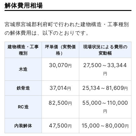
解体費用相場
宮城県宮城郡利府町で行われた建物構造・工事種別
の解体費用は、以下のとおりです。
建物構造・工事
坪単価（実勢価
現場状況による費用の
種別
格）
変動幅
30,070
27,500～33,344
円
木造
円
37,014
25,134～81,609
鉄骨造
円
円
82,500
55,000～110,000
円
RC造
円
47,500
15,000～80,000
内装解体
円
円