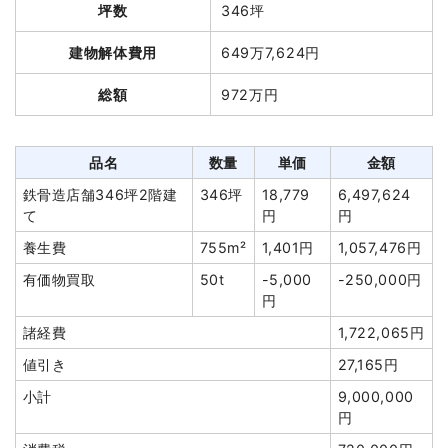
坪数
346坪
品名
数量
単価
金額
建物解体費用
649万7,624円
軽量鉄骨造住宅39坪2階
39坪
36,975
1,442,020
総額
972万円
建て
円
円
養生費
210m²
800円
168,000円
植木・植栽撤去
14m³
5,000円
70,000円
品名
数量
単価
金額
屋外残置物撤去
3m³
8,000円
24,000円
鉄骨造店舗346坪2階建
346坪
18,779
6,497,624
て
円
円
土間コンクリート撤去
55m²
1,200円
66,000円
養生費
755m²
1,401円
1,057,476円
ブロック塀撤去
82m²
2,000円
164,000円
有価物買取
50t
-5,000
-250,000円
室外設備・機器撤去
12m²
3,000円
36,000円
円
物置撤去
14m²
1,800円
25,200円
諸経費
1,722,065円
諸経費
55,000円
値引き
27,165円
値引き
50,220円
小計
9,000,000
小計
2,000,000
円
円