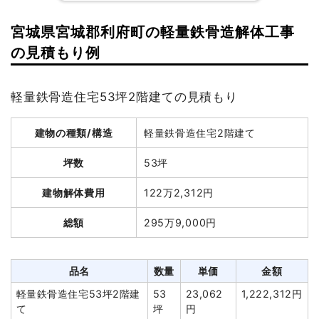
宮城県宮城郡利府町の軽量鉄骨造解体工事
建物の種類/構造
木造住宅2階建て
の見積もり例
坪数
41坪
軽量鉄骨造住宅53坪2階建ての見積もり
建物解体費用
112万7,500円
建物の種類/構造
軽量鉄骨造住宅2階建て
総額
151万8,000円
坪数
53坪
品名
数量
単価
金額
建物解体費用
122万2,312円
木造住宅41坪2階建て
41坪
27,500円
1,127,500円
総額
295万9,000円
養生費
245m²
500円
122,500円
ブロック塀撤去
1式
40,000円
品名
数量
単価
金額
植木・植栽撤去
1台
30,000円
30,000円
軽量鉄骨造住宅53坪2階建
53
23,062
1,222,312円
諸経費
60,000円
て
坪
円