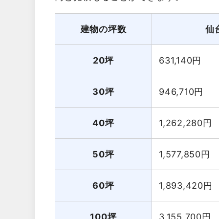
建物の坪数
仙
20坪
631,140
円
30坪
946,710
円
40坪
1,262,280
円
50坪
1,577,850
円
60坪
1,893,420
円
100坪
3,155,700
円