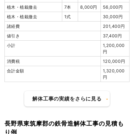
植木・植栽撤去
7本
8,000円
56,000円
値引き
39,500円
植木・植栽撤去
1式
30,000円
小計
580,000円
諸経費
201,400円
消費税
58,000円
値引き
37,400円
合計金額
638,000円
小計
1,200,000
円
消費税
120,000円
建物の種類/構造
木造住宅2階建て
合計金額
1,320,000
円
坪数
37坪
建物解体費用
117万5,000円
解体工事の実績をさらに見る
総額
324万5,000円
長野県東筑摩郡の鉄骨造解体工事の見積も
建物の種類/構造
軽量鉄骨造店舗1階建て
品名
数量
単価
金額
り例