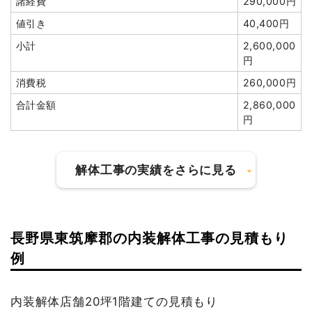
諸経費
290,000円
フェンス撤去
9m
1,500円
13,500円
値引き
40,400円
外構撤去
74m
1,800円
133,200円
小計
2,600,000
円
駐車場撤去
191m²
2,002円
382,400円
消費税
260,000円
諸経費
378,191円
合計金額
2,860,000
値引き
29,956円
円
小計
2,650,000
円
消費税
265,000円
解体工事の実績をさらに見る
合計金額
2,915,000
円
建物の種類/構造
鉄骨造倉庫1階建て
長野県東筑摩郡の内装解体工事の見積もり
例
坪数
12坪
建物の種類/構造
軽量鉄骨造店舗1階建て
建物解体費用
51万6,764円
内装解体店舗20坪1階建ての見積もり
坪数
12坪