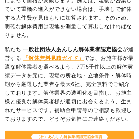
によって価格が変動します。例えば、建物が密集し
値引き
0円
ていて重機の進入ができない場合は、手壊しで解体
品名
数量
単価
金額
小計
3,852,600
する人件費が見積もりに加算されます。そのため、
内装解体店舗103坪1階建
103
36,726
3,782,782
円
明確な解体費用は現地を測量して算出しなければな
て
坪
円
円
消費税
385,260円
りません。
養生費
1式
150,000円
合計金額
4,237,860円
私たち
一般社団法人あんしん解体業者認定協会
が運
諸経費
536,278円
営する
「解体無料見積ガイド」
では、お施主様が最
値引き
9,060円
適な解体業者を選べるよう、7万5千件以上の解体実
小計
4,460,000
績データを元に、現場の所在地・立地条件・解体時
円
期から厳選した業者を最大6社、完全無料でご紹介
消費税
446,000円
しております。解体業界の透明化を目指し、お施主
合計金額
4,906,000
様と優良な解体業者様が適切に出会えるよう、生ま
円
れたサービスです。補助金申請等のご相談も歓迎し
ておりますので、どうぞお気軽にご連絡ください。
（社）あんしん解体業者認定協会運営