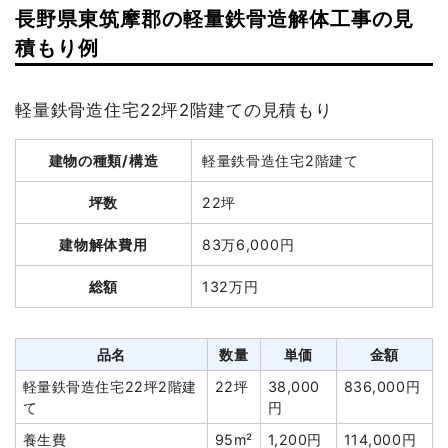
長野県東筑摩郡の軽量鉄骨造解体工事の見
建物の種類/構造
木造小屋2階建て
積もり例
坪数
18坪
軽量鉄骨造住宅22坪2階建ての見積もり
建物解体費用
35万7,500円
総額
63万8,000円
建物の種類/構造
軽量鉄骨造住宅2階建て
坪数
22坪
品名
数量
単価
金額
建物解体費用
83万6,000円
木造小屋18坪2階建て
18坪
19,861円
357,500円
切り離し・補修工事
1式
60,000円
総額
132万円
特殊車両
1式
12,000円
養生費
0
0円
品名
数量
単価
金額
室内残置物撤去
4m³
15,000円
60,000円
軽量鉄骨造住宅22坪2階建
22坪
38,000
836,000円
て
円
室外設備・機器撤去
1式
20,000円
養生費
95m²
1,200円
114,000円
諸経費
110,000円