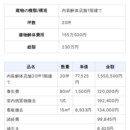
総額
84万円
建物の種類/構造
内装解体店舗1階建て
建物解体費用
20万8,000円
坪数
20坪
品名
数量
単価
金額
総額
216万7,000円
鉄骨造倉庫12坪1階建て
12坪
43,064円
516,764円
建物解体費用
155万500円
養生費
1式
35,000円
品名
数量
単価
金額
総額
230万円
室内残置物撤去
3m³
10,000円
30,000円
軽量鉄骨造店舗12坪1階建
12坪
17,333円
208,000円
て
屋外物処分
5m³
10,000円
50,000円
品名
数量
単価
金額
木造住宅12坪2階建て
12坪
24,940
299,280円
諸経費
138,353円
円
内装解体店舗20坪1階建
20坪
77,525
1,550,500円
値引き
6,481円
て
円
木造住宅15坪2階建て
15坪
32,667
490,000円
小計
763,636円
円
養生費
80m²
1,500円
120,000円
消費税
76,364円
CB造小屋11坪1階建て
11坪
31,966
351,622円
室内残置物撤去
1式
192,400円
円
合計金額
840,000円
看板撤去
15m²
8,933円
134,000円
養生費
72m²
933円
67,200円
諸経費
99,845円
ブロック塀撤去
6m²
4,167円
25,000円
値引き
6,420円