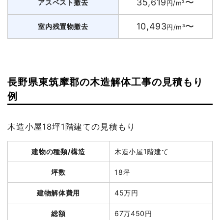
35,619
〜
アスベスト撤去
円/m³
10,493
〜
室内残置物撤去
円/m³
長野県東筑摩郡の木造解体工事の見積もり
例
木造小屋18坪1階建ての見積もり
建物の種類/構造
木造小屋1階建て
坪数
18坪
建物解体費用
45万円
総額
67万450円