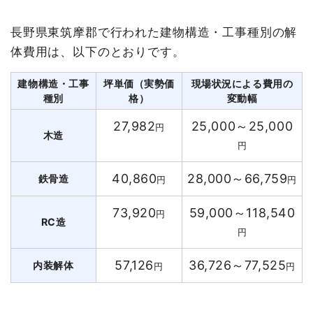
長野県東筑摩郡で行われた建物構造・工事種別の解
体費用は、以下のとおりです。
建物構造・工事
坪単価（実勢価
現場状況による費用の
種別
格）
変動幅
27,982
25,000～25,000
円
木造
円
40,860
28,000～66,759
鉄骨造
円
円
73,920
59,000～118,540
円
RC造
円
57,126
36,726～77,525
内装解体
円
円