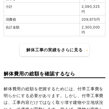
カッター工事
1式
20,000円
小計
2,090,325
建物の種類/構造
鉄骨造住宅2階建て
植木・植栽撤去
1式
75,000円
円
庭石撤去
1式
35,000円
坪数
60坪
消費税
209,675円
残土撤去
20m³
5,200円
104,000円
合計金額
2,300,000
建物解体費用
300万円
円
諸経費
314,000円
総額
423万7,860円
値引き
19,102円
小計
1,970,000
解体工事の実績をさらに見る
円
品名
数量
単価
金額
消費税
197,000円
鉄骨造住宅60坪2階建
60坪
50,000
3,000,000
て
円
円
合計金額
2,167,000
建物の種類/構造
内装解体店舗1階建て
解体費用の総額を確認するなら
円
養生費
248m²
1,200円
297,600円
坪数
103坪
大谷石撤去
1式
150,000円
解体費用の総額を把握するためには、付帯工事費を
植木・植栽撤去
1式
200,000円
建物解体費用
378万2,782円
明らかにする必要があります。しかし、付帯工事費
駐車場撤去
1式
50,000円
は、工事内容だけではなく取り壊す建物や立地状況
総額
490万6,000円
諸経費
155,000円