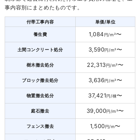
事内容別にまとめたものです。
付帯工事内容
単価/単位
1,084
〜
養生費
円/m²
3,590
〜
土間コンクリート処分
円/m²
22,313
〜
樹木撤去処分
円/m³
3,636
〜
ブロック撤去処分
円/m²
37,421
〜
物置撤去処分
円/棟
39,000
〜
庭石撤去
円/m³
1,500
〜
フェンス撤去
円/m