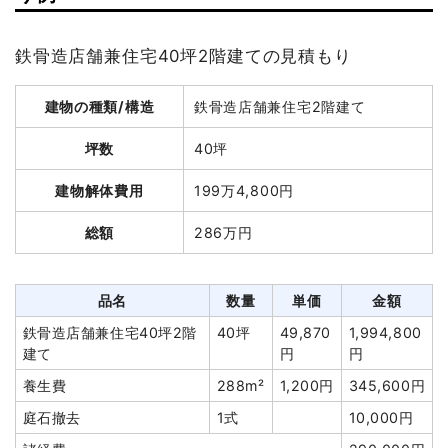
木造住宅37坪2階建て
37坪
31,757円
1,175,000円
坪数
34坪
木造住宅16坪1階建て
16坪
32,500円
520,000円
鉄骨造店舗兼住宅40坪2階建ての見積もり
建物解体費用
120万2,837円
養生費
65m²
1,200円
78,000円
総額
291万5,000円
建物の種類/構造
鉄骨造店舗兼住宅2階建て
室内残置物撤去
30m³
10,000円
300,000円
植木・植栽撤去
1式
208,000円
坪数
40坪
品名
数量
単価
金額
ブロック塀撤去
11m²
2,864円
31,500円
建物解体費用
199万4,800円
軽量鉄骨造店舗34坪1階
34坪
35,378
1,202,837
ブロック塀撤去
11m²
5,091円
56,000円
建て
円
円
総額
286万円
庭石撤去
5t
10,000円
50,000円
養生費
206m²
601円
123,828円
物置撤去
7坪
20,000円
140,000円
アスベスト撤去
7m³
33,143
232,000円
諸経費
429,775円
品名
数量
単価
金額
円
値引き
38,275円
鉄骨造店舗兼住宅40坪2階
40坪
49,870
1,994,800
看板撤去
1基
68,000
68,000円
建て
円
円
円
小計
2,950,000円
養生費
288m²
1,200円
345,600円
室内残置物撤去
1式
46,000円
消費税
295,000円
庭石撤去
1式
10,000円
室内残置物撤去
10m³
10,000
100,000円
合計金額
3,245,000円
円