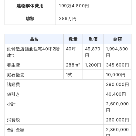
品名
数量
単価
金額
建物解体費用
199万4,800円
軽量鉄骨造店舗34坪1階
34坪
35,378
1,202,837
総額
286万円
建て
円
円
養生費
206m²
601円
123,828円
アスベスト撤去
7m³
33,143
232,000円
品名
数量
単価
金額
円
鉄骨造店舗兼住宅40坪2階
40坪
49,870
1,994,800
看板撤去
1基
68,000
68,000円
建て
円
円
円
養生費
288m²
1,200円
345,600円
室内残置物撤去
1式
46,000円
庭石撤去
1式
10,000円
室内残置物撤去
10m³
10,000
100,000円
諸経費
290,000円
円
値引き
40,400円
フェンス撤去
9m
1,500円
13,500円
小計
2,600,000
外構撤去
74m
1,800円
133,200円
円
駐車場撤去
191m²
2,002円
382,400円
消費税
260,000円
諸経費
378,191円
合計金額
2,860,000
値引き
29,956円
円