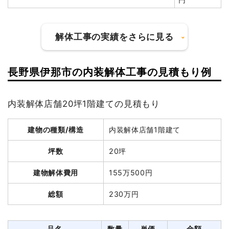
小計
2,650,000
円
解体工事の実績をさらに見る
消費税
265,000円
合計金額
2,915,000
円
長野県伊那市の内装解体工事の見積もり例
建物の種類/構造
鉄骨造住宅2階建て
内装解体店舗20坪1階建ての見積もり
坪数
52坪
建物の種類/構造
軽量鉄骨造店舗1階建て
建物解体費用
346万9,300円
建物の種類/構造
内装解体店舗1階建て
坪数
12坪
総額
511万5,000円
坪数
20坪
建物解体費用
20万8,000円
建物解体費用
155万500円
品名
数量
単価
金額
総額
216万7,000円
総額
230万円
鉄骨造住宅52坪2階建
52坪
66,717円
3,469,300
て
円
品名
数量
単価
金額
養生費
374m²
1,000円
374,000円
品名
数量
単価
金額