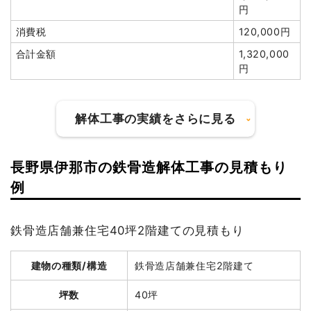
円
坪数
89坪
消費税
120,000円
合計金額
1,320,000
建物解体費用
241万8,600円
円
総額
297万円
解体工事の実績をさらに見る
品名
数量
単価
金額
木造住宅89坪2階建て
89坪
27,175円
2,418,600円
長野県伊那市の鉄骨造解体工事の見積もり
養生費
102m²
950円
96,900円
建物の種類/構造
軽量鉄骨造店舗1階建て
例
植木・植栽撤去
1式
50,000円
坪数
34坪
諸経費
230,000円
鉄骨造店舗兼住宅40坪2階建ての見積もり
建物解体費用
120万2,837円
値引き
95,500円
小計
2,700,000円
建物の種類/構造
鉄骨造店舗兼住宅2階建て
総額
291万5,000円
消費税
270,000円
坪数
40坪
合計金額
2,970,000円