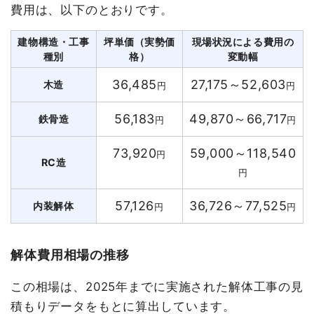
費用は、以下のとおりです。
建物構造・工事
坪単価（実勢価
現場状況による費用の
種別
格）
変動幅
36,485
27,175～52,603
木造
円
円
56,183
49,870～66,717
鉄骨造
円
円
73,920
59,000～118,540
円
RC造
円
57,126
36,726～77,525
内装解体
円
円
解体費用相場の推移
この相場は、2025年までに実施された解体工事の見
積もりデータをもとに算出しています。