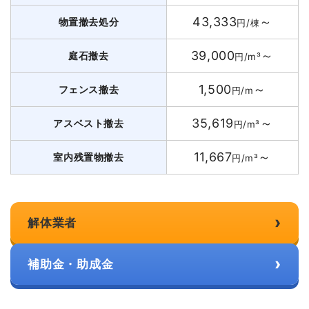
43,333
～
物置撤去処分
円/棟
39,000
～
庭石撤去
円/m³
1,500
～
フェンス撤去
円/m
35,619
～
アスベスト撤去
円/m³
11,667
～
室内残置物撤去
円/m³
›
解体業者
›
補助金・助成金