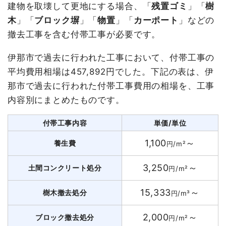
建物を取壊して更地にする場合、「
残置ゴミ
」「
樹
木
」「
ブロック塀
」「
物置
」「
カーポート
」などの
撤去工事を含む付帯工事が必要です。
伊那市で過去に行われた工事において、付帯工事の
平均費用相場は457,892円でした。下記の表は、伊
那市で過去に行われた付帯工事費用の相場を、工事
内容別にまとめたものです。
付帯工事内容
単価/単位
1,100
～
養生費
円/m²
3,250
～
土間コンクリート処分
円/m²
15,333
～
樹木撤去処分
円/m³
2,000
～
ブロック撤去処分
円/m²