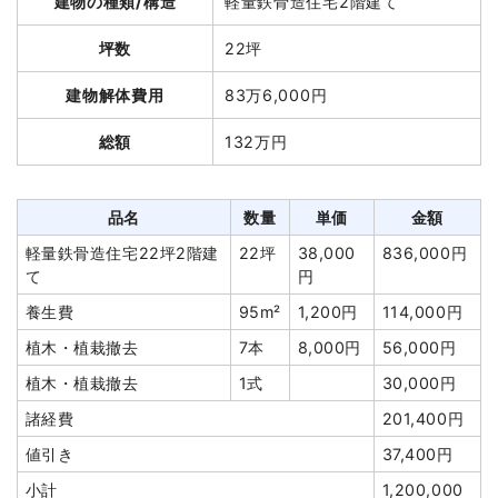
建物の種類/構造
軽量鉄骨造住宅2階建て
総額
374万円
坪数
22坪
品名
数量
単価
金額
建物解体費用
83万6,000円
木造住宅44坪2階建て
44坪
43,730円
1,924,100円
総額
132万円
木造住宅22坪1階建て
22坪
42,409円
933,000円
養生費
176m²
950円
167,200円
品名
数量
単価
金額
諸経費
420,000円
軽量鉄骨造住宅22坪2階建
22坪
38,000
836,000円
値引き
44,300円
て
円
小計
3,400,000円
養生費
95m²
1,200円
114,000円
消費税
340,000円
植木・植栽撤去
7本
8,000円
56,000円
合計金額
3,740,000円
植木・植栽撤去
1式
30,000円
諸経費
201,400円
値引き
37,400円
小計
1,200,000
建物の種類/構造
木造住宅2階建て