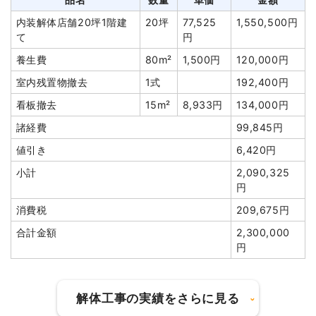
軽量鉄骨造店舗12坪1階建
12坪
17,333円
208,000円
室内残置物撤去
25m³
15,000
375,000円
内装解体店舗20坪1階建
20坪
77,525
1,550,500円
て
円
て
円
木造住宅12坪2階建て
12坪
24,940
299,280円
植木・植栽撤去
2m³
15,000
30,000円
養生費
80m²
1,500円
120,000円
円
円
室内残置物撤去
1式
192,400円
木造住宅15坪2階建て
15坪
32,667
490,000円
駐車場撤去
1式
60,000円
看板撤去
15m²
8,933円
134,000円
円
諸経費
380,000円
諸経費
99,845円
CB造小屋11坪1階建て
11坪
31,966
351,622円
値引き
38,300円
円
値引き
6,420円
小計
4,650,000
養生費
72m²
933円
67,200円
小計
2,090,325
円
円
ブロック塀撤去
6m²
4,167円
25,000円
消費税
465,000円
消費税
209,675円
カッター工事
1式
20,000円
合計金額
5,115,000円
合計金額
2,300,000
植木・植栽撤去
1式
75,000円
円
庭石撤去
1式
35,000円
残土撤去
20m³
5,200円
104,000円
解体工事の実績をさらに見る
建物の種類/構造
鉄骨造住宅2階建て
諸経費
314,000円