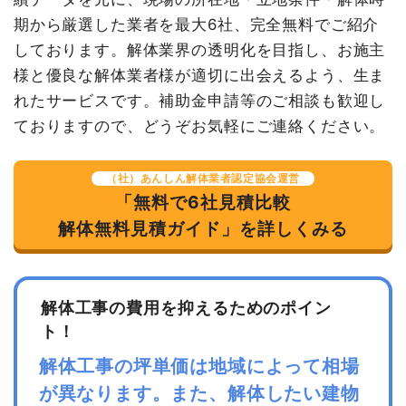
円
円
期から厳選した業者を最大6社、完全無料でご紹介
諸経費
180,000円
消費税
446,000円
しております。解体業界の透明化を目指し、お施主
値引き
0円
合計金額
4,906,000
様と優良な解体業者様が適切に出会えるよう、生ま
円
小計
3,790,000円
れたサービスです。補助金申請等のご相談も歓迎し
消費税
379,000円
ておりますので、どうぞお気軽にご連絡ください。
合計金額
4,169,000円
（社）あんしん解体業者認定協会運営
「無料で6社見積比較
解体無料見積ガイド」を詳しくみる
解体工事の費用を抑えるためのポイン
ト！
解体工事の坪単価は地域によって相場
が異なります。また、解体したい建物