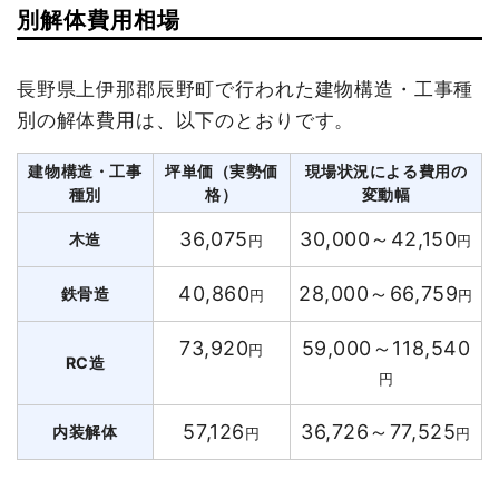
別解体費用相場
長野県上伊那郡辰野町で行われた建物構造・工事種
別の解体費用は、以下のとおりです。
建物構造・工事
坪単価（実勢価
現場状況による費用の
種別
格）
変動幅
36,075
30,000～42,150
木造
円
円
40,860
28,000～66,759
鉄骨造
円
円
73,920
59,000～118,540
円
RC造
円
57,126
36,726～77,525
内装解体
円
円