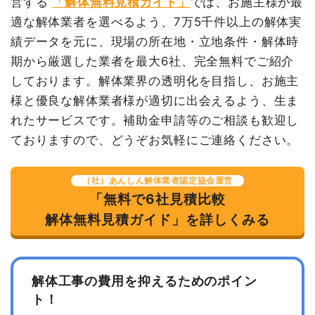
営する
「解体無料見積ガイド」
では、お施主様が最
値引き
9,060円
適な解体業者を選べるよう、7万5千件以上の解体実
小計
4,460,000
績データを元に、現場の所在地・立地条件・解体時
円
期から厳選した業者を最大6社、完全無料でご紹介
消費税
446,000円
しております。解体業界の透明化を目指し、お施主
合計金額
4,906,000
様と優良な解体業者様が適切に出会えるよう、生ま
円
れたサービスです。補助金申請等のご相談も歓迎し
ておりますので、どうぞお気軽にご連絡ください。
（社）あんしん解体業者認定協会運営
「無料で6社見積比較
解体無料見積ガイド」を詳しくみる
解体工事の費用を抑えるためのポイン
ト！