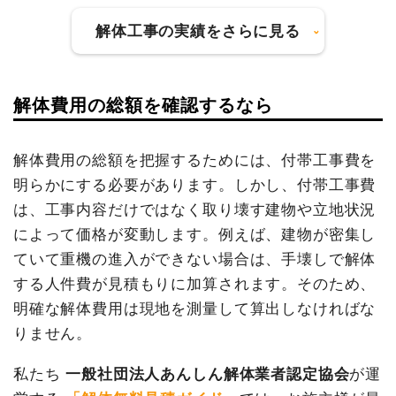
諸経費
314,000円
総額
423万7,860円
解体工事の実績をさらに見る
値引き
19,102円
小計
1,970,000
品名
数量
単価
金額
円
解体費用の総額を確認するなら
鉄骨造住宅60坪2階建
60坪
50,000
3,000,000
建物の種類/構造
内装解体店舗1階建て
消費税
197,000円
て
円
円
合計金額
2,167,000
坪数
103坪
養生費
248m²
1,200円
297,600円
円
解体費用の総額を把握するためには、付帯工事費を
大谷石撤去
1式
150,000円
明らかにする必要があります。しかし、付帯工事費
建物解体費用
378万2,782円
植木・植栽撤去
1式
200,000円
は、工事内容だけではなく取り壊す建物や立地状況
総額
490万6,000円
によって価格が変動します。例えば、建物が密集し
駐車場撤去
1式
50,000円
ていて重機の進入ができない場合は、手壊しで解体
諸経費
155,000円
する人件費が見積もりに加算されます。そのため、
品名
数量
単価
金額
値引き
0円
明確な解体費用は現地を測量して算出しなければな
内装解体店舗103坪1階建
103
36,726
3,782,782
小計
3,852,600
て
坪
円
円
りません。
円
養生費
1式
150,000円
消費税
385,260円
私たち
一般社団法人あんしん解体業者認定協会
が運
諸経費
536,278円
合計金額
4,237,860円