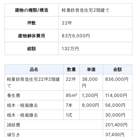
建物の種類/構造
軽量鉄骨造住宅2階建て
総額
275万円
坪数
22坪
品名
数量
単価
金額
建物解体費用
83万6,000円
木造住宅48坪2階建て
48坪
42,150円
2,023,200円
総額
132万円
養生費
242m²
950円
229,900円
室内残置物撤去
8m²
15,000円
120,000円
品名
数量
単価
金額
家具・家電処分
1式
12,000円
軽量鉄骨造住宅22坪2階建
22坪
38,000
836,000円
諸経費
150,000円
て
円
値引き
35,100円
養生費
95m²
1,200円
114,000円
小計
2,500,000円
植木・植栽撤去
7本
8,000円
56,000円
消費税
250,000円
植木・植栽撤去
1式
30,000円
合計金額
2,750,000円
諸経費
201,400円
値引き
37,400円