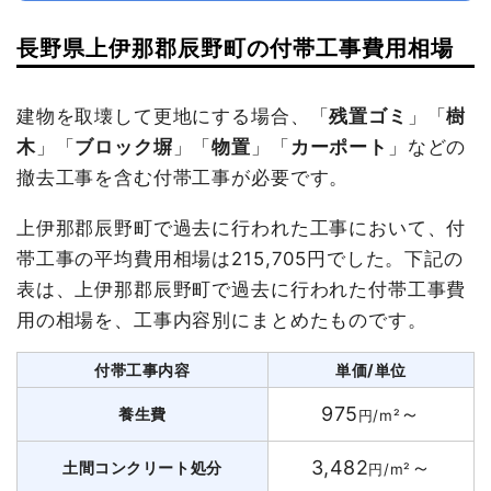
長野県上伊那郡辰野町の付帯工事費用相場
建物を取壊して更地にする場合、「
残置ゴミ
」「
樹
木
」「
ブロック塀
」「
物置
」「
カーポート
」などの
撤去工事を含む付帯工事が必要です。
上伊那郡辰野町で過去に行われた工事において、付
帯工事の平均費用相場は215,705円でした。下記の
表は、上伊那郡辰野町で過去に行われた付帯工事費
用の相場を、工事内容別にまとめたものです。
付帯工事内容
単価/単位
975
～
養生費
円/m²
3,482
～
土間コンクリート処分
円/m²