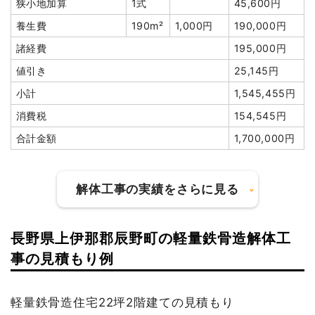
狭小地加算
1式
45,600円
養生費
190m²
1,000円
190,000円
諸経費
195,000円
値引き
25,145円
小計
1,545,455円
消費税
154,545円
合計金額
1,700,000円
解体工事の実績をさらに見る
長野県上伊那郡辰野町の軽量鉄骨造解体工
建物の種類/構造
木造住宅2階建て
事の見積もり例
坪数
48坪
軽量鉄骨造住宅22坪2階建ての見積もり
建物解体費用
202万3,200円