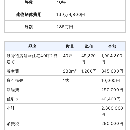
坪数
40坪
諸経費
110,000円
品名
数量
単価
金額
建物解体費用
199万4,800円
値引き
39,500円
軽量鉄骨造店舗34坪1階
34坪
35,378
1,202,837
小計
580,000円
総額
286万円
建て
円
円
消費税
58,000円
養生費
206m²
601円
123,828円
合計金額
638,000円
アスベスト撤去
7m³
33,143
232,000円
品名
数量
単価
金額
円
鉄骨造店舗兼住宅40坪2階
40坪
49,870
1,994,800
看板撤去
1基
68,000
68,000円
建て
円
円
円
養生費
288m²
1,200円
345,600円
室内残置物撤去
1式
46,000円
庭石撤去
1式
10,000円
室内残置物撤去
10m³
10,000
100,000円
諸経費
290,000円
円
値引き
40,400円
フェンス撤去
9m
1,500円
13,500円
小計
2,600,000
外構撤去
74m
1,800円
133,200円
円
駐車場撤去
191m²
2,002円
382,400円
消費税
260,000円
諸経費
378,191円