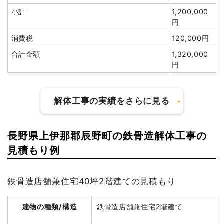
小計
1,200,000
円
建物の種類/構造
木造小屋2階建て
消費税
120,000円
坪数
18坪
合計金額
1,320,000
円
建物解体費用
35万7,500円
総額
63万8,000円
解体工事の実績をさらに見る
品名
数量
単価
金額
長野県上伊那郡辰野町の鉄骨造解体工事の
木造小屋18坪2階建て
18坪
19,861円
357,500円
建物の種類/構造
軽量鉄骨造店舗1階建て
見積もり例
切り離し・補修工事
1式
60,000円
坪数
34坪
特殊車両
1式
12,000円
鉄骨造店舗兼住宅40坪2階建ての見積もり
建物解体費用
120万2,837円
養生費
0
0円
室内残置物撤去
4m³
15,000円
60,000円
建物の種類/構造
鉄骨造店舗兼住宅2階建て
総額
291万5,000円
室外設備・機器撤去
1式
20,000円