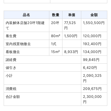
養生費
1式
35,000円
品名
数量
単価
金額
室内残置物撤去
3m³
10,000円
30,000円
軽量鉄骨造店舗12坪1階建
12坪
17,333円
208,000円
品名
数量
単価
金額
屋外物処分
5m³
10,000円
50,000円
て
内装解体店舗20坪1階建
20坪
77,525
1,550,500円
諸経費
138,353円
木造住宅12坪2階建て
12坪
24,940
299,280円
て
円
円
値引き
6,481円
養生費
80m²
1,500円
120,000円
木造住宅15坪2階建て
15坪
32,667
490,000円
小計
763,636円
室内残置物撤去
1式
192,400円
円
消費税
76,364円
看板撤去
15m²
8,933円
134,000円
CB造小屋11坪1階建て
11坪
31,966
351,622円
合計金額
840,000円
円
諸経費
99,845円
養生費
72m²
933円
67,200円
値引き
6,420円
ブロック塀撤去
6m²
4,167円
25,000円
小計
2,090,325
円
カッター工事
1式
20,000円
建物の種類/構造
鉄骨造住宅2階建て
消費税
209,675円
植木・植栽撤去
1式
75,000円
坪数
60坪
合計金額
2,300,000
庭石撤去
1式
35,000円
円
建物解体費用
300万円
残土撤去
20m³
5,200円
104,000円