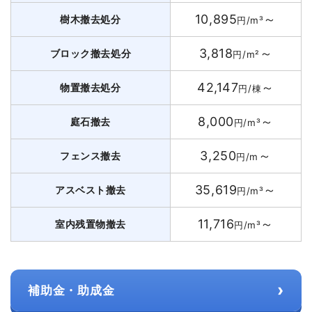
10,895
～
樹木撤去処分
円/m³
3,818
～
ブロック撤去処分
円/m²
42,147
～
物置撤去処分
円/棟
8,000
～
庭石撤去
円/m³
3,250
～
フェンス撤去
円/m
35,619
～
アスベスト撤去
円/m³
11,716
～
室内残置物撤去
円/m³
›
補助金・助成金