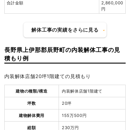
合計金額
2,860,000
値引き
29,956円
円
小計
2,650,000
円
解体工事の実績をさらに見る
消費税
265,000円
合計金額
2,915,000
円
長野県上伊那郡辰野町の内装解体工事の見
建物の種類/構造
鉄骨造倉庫1階建て
積もり例
坪数
12坪
内装解体店舗20坪1階建ての見積もり
建物の種類/構造
軽量鉄骨造店舗1階建て
建物解体費用
51万6,764円
建物の種類/構造
内装解体店舗1階建て
坪数
12坪
総額
84万円
坪数
20坪
建物解体費用
20万8,000円
品名
数量
単価
金額
建物解体費用
155万500円
総額
216万7,000円
鉄骨造倉庫12坪1階建て
12坪
43,064円
516,764円
総額
230万円