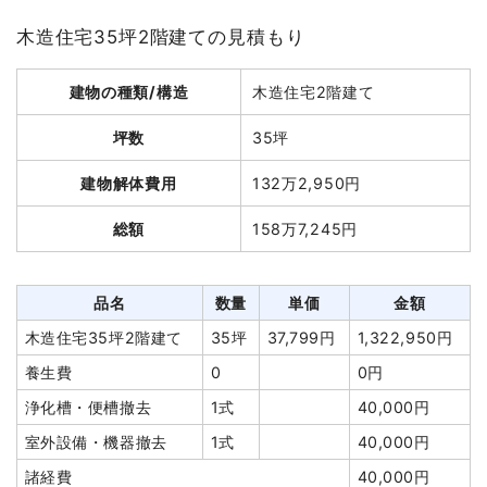
木造住宅35坪2階建ての見積もり
建物の種類/構造
木造住宅2階建て
坪数
35坪
建物解体費用
132万2,950円
総額
158万7,245円
品名
数量
単価
金額
木造住宅35坪2階建て
35坪
37,799円
1,322,950円
養生費
0
0円
浄化槽・便槽撤去
1式
40,000円
室外設備・機器撤去
1式
40,000円
諸経費
40,000円