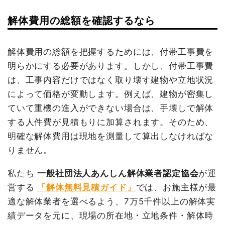
品名
数量
単価
金額
円
解体費用の総額を確認するなら
鉄骨造住宅60坪2階建
60坪
50,000
3,000,000
建物の種類/構造
内装解体店舗1階建て
消費税
197,000円
て
円
円
合計金額
2,167,000
坪数
103坪
養生費
248m²
1,200円
297,600円
円
解体費用の総額を把握するためには、付帯工事費を
大谷石撤去
1式
150,000円
明らかにする必要があります。しかし、付帯工事費
建物解体費用
378万2,782円
植木・植栽撤去
1式
200,000円
は、工事内容だけではなく取り壊す建物や立地状況
総額
490万6,000円
によって価格が変動します。例えば、建物が密集し
駐車場撤去
1式
50,000円
ていて重機の進入ができない場合は、手壊しで解体
諸経費
155,000円
する人件費が見積もりに加算されます。そのため、
品名
数量
単価
金額
値引き
0円
明確な解体費用は現地を測量して算出しなければな
内装解体店舗103坪1階建
103
36,726
3,782,782
小計
3,852,600
て
坪
円
円
りません。
円
養生費
1式
150,000円
消費税
385,260円
私たち
一般社団法人あんしん解体業者認定協会
が運
諸経費
536,278円
合計金額
4,237,860円
営する
「解体無料見積ガイド」
では、お施主様が最
値引き
9,060円
適な解体業者を選べるよう、7万5千件以上の解体実
小計
4,460,000
績データを元に、現場の所在地・立地条件・解体時
円