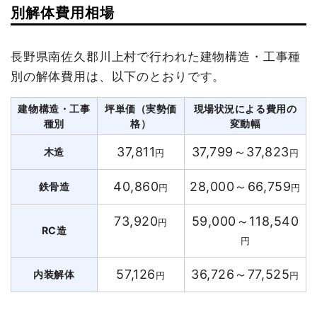
別解体費用相場
長野県南佐久郡川上村で行われた建物構造・工事種
別の解体費用は、以下のとおりです。
建物構造・工事
坪単価（実勢価
現場状況による費用の
種別
格）
変動幅
37,811
37,799～37,823
木造
円
円
40,860
28,000～66,759
鉄骨造
円
円
73,920
59,000～118,540
円
RC造
円
57,126
36,726～77,525
内装解体
円
円