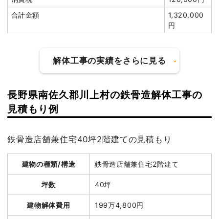
合計金額
1,320,000
建物解体費用
35万7,500円
円
総額
63万8,000円
解体工事の実績をさらに見る
品名
数量
単価
金額
木造小屋18坪2階建て
18坪
19,861円
357,500円
長野県南佐久郡川上村の鉄骨造解体工事の
切り離し・補修工事
1式
60,000円
建物の種類/構造
軽量鉄骨造店舗1階建て
見積もり例
特殊車両
1式
12,000円
坪数
34坪
養生費
0
0円
鉄骨造店舗兼住宅40坪2階建ての見積もり
建物解体費用
120万2,837円
室内残置物撤去
4m³
15,000円
60,000円
室外設備・機器撤去
1式
20,000円
建物の種類/構造
鉄骨造店舗兼住宅2階建て
総額
291万5,000円
諸経費
110,000円
坪数
40坪
値引き
39,500円
品名
数量
単価
金額
建物解体費用
199万4,800円
小計
580,000円
軽量鉄骨造店舗34坪1階
34坪
35,378
1,202,837