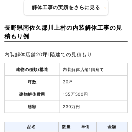
円
解体工事の実績をさらに見る
消費税
265,000円
合計金額
2,915,000
円
長野県南佐久郡川上村の内装解体工事の見
建物の種類/構造
鉄骨造倉庫1階建て
積もり例
坪数
12坪
内装解体店舗20坪1階建ての見積もり
建物の種類/構造
軽量鉄骨造店舗1階建て
建物解体費用
51万6,764円
建物の種類/構造
内装解体店舗1階建て
坪数
12坪
総額
84万円
坪数
20坪
建物解体費用
20万8,000円
品名
数量
単価
金額
建物解体費用
155万500円
総額
216万7,000円
鉄骨造倉庫12坪1階建て
12坪
43,064円
516,764円
総額
230万円
養生費
1式
35,000円
品名
数量
単価
金額
室内残置物撤去
3m³
10,000円
30,000円
軽量鉄骨造店舗12坪1階建
12坪
17,333円
208,000円
品名
数量
単価
金額
屋外物処分
5m³
10,000円
50,000円
て