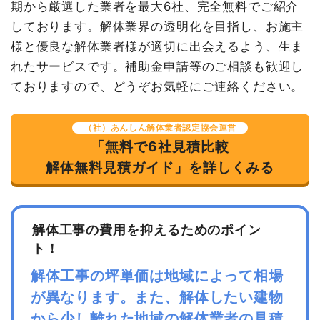
期から厳選した業者を最大6社、完全無料でご紹介
消費税
446,000円
しております。解体業界の透明化を目指し、お施主
合計金額
4,906,000
様と優良な解体業者様が適切に出会えるよう、生ま
円
れたサービスです。補助金申請等のご相談も歓迎し
ておりますので、どうぞお気軽にご連絡ください。
（社）あんしん解体業者認定協会運営
「無料で6社見積比較
解体無料見積ガイド」を詳しくみる
解体工事の費用を抑えるためのポイン
ト！
解体工事の坪単価は地域によって相場
が異なります。また、解体したい建物
から少し離れた地域の解体業者の見積