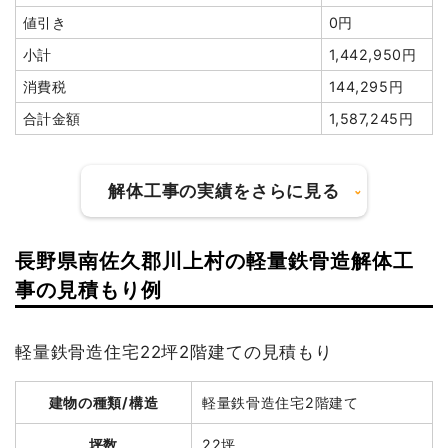
値引き
0円
小計
1,442,950円
消費税
144,295円
合計金額
1,587,245円
解体工事の実績をさらに見る
長野県南佐久郡川上村の軽量鉄骨造解体工
建物の種類/構造
木造住宅2階建て
事の見積もり例
坪数
35坪
軽量鉄骨造住宅22坪2階建ての見積もり
建物解体費用
132万3,795円
建物の種類/構造
軽量鉄骨造住宅2階建て
総額
192万5,000円
坪数
22坪