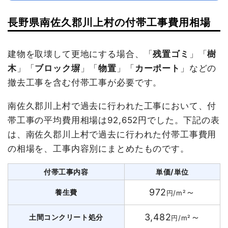
長野県南佐久郡川上村の付帯工事費用相場
建物を取壊して更地にする場合、「
残置ゴミ
」「
樹
木
」「
ブロック塀
」「
物置
」「
カーポート
」などの
撤去工事を含む付帯工事が必要です。
南佐久郡川上村で過去に行われた工事において、付
帯工事の平均費用相場は92,652円でした。下記の表
は、南佐久郡川上村で過去に行われた付帯工事費用
の相場を、工事内容別にまとめたものです。
付帯工事内容
単価/単位
972
～
養生費
円/m²
3,482
～
土間コンクリート処分
円/m²