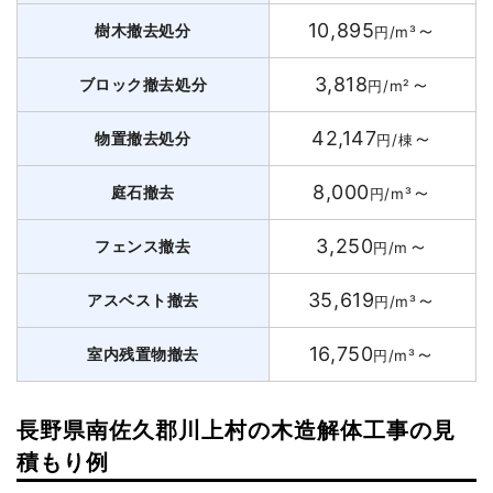
10,895
～
樹木撤去処分
円/m³
3,818
～
ブロック撤去処分
円/m²
42,147
～
物置撤去処分
円/棟
8,000
～
庭石撤去
円/m³
3,250
～
フェンス撤去
円/m
35,619
～
アスベスト撤去
円/m³
16,750
～
室内残置物撤去
円/m³
長野県南佐久郡川上村の木造解体工事の見
積もり例