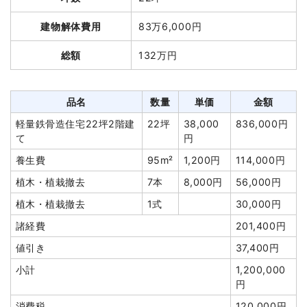
品名
数量
単価
金額
建物解体費用
83万6,000円
木造住宅35坪2階建て
35坪
37,823円
1,323,795円
総額
132万円
養生費
104m²
972円
101,106円
花壇撤去
1式
18,000円
品名
数量
単価
金額
諸経費
314,000円
軽量鉄骨造住宅22坪2階建
22坪
38,000
836,000円
値引き
6,901円
て
円
小計
1,750,000円
養生費
95m²
1,200円
114,000円
消費税
175,000円
植木・植栽撤去
7本
8,000円
56,000円
合計金額
1,925,000円
植木・植栽撤去
1式
30,000円
諸経費
201,400円
値引き
37,400円
小計
1,200,000
建物の種類/構造
木造小屋2階建て
円
坪数
18坪
消費税
120,000円