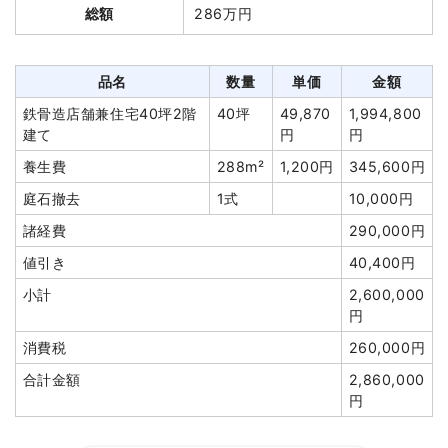
消費税
58,000円
総額
286万円
建て
円
円
合計金額
638,000円
養生費
206m²
601円
123,828円
アスベスト撤去
7m³
33,143
232,000円
品名
数量
単価
金額
円
鉄骨造店舗兼住宅40坪2階
40坪
49,870
1,994,800
看板撤去
1基
68,000
68,000円
建て
円
円
円
養生費
288m²
1,200円
345,600円
室内残置物撤去
1式
46,000円
庭石撤去
1式
10,000円
室内残置物撤去
10m³
10,000
100,000円
諸経費
290,000円
円
値引き
40,400円
フェンス撤去
9m
1,500円
13,500円
小計
2,600,000
外構撤去
74m
1,800円
133,200円
円
駐車場撤去
191m²
2,002円
382,400円
消費税
260,000円
諸経費
378,191円
合計金額
2,860,000
値引き
29,956円
円
小計
2,650,000