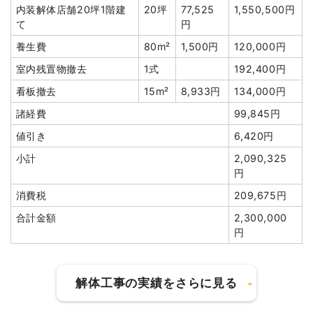
内装解体店舗20坪1階建
20坪
77,525
1,550,500円
諸経費
138,353円
木造住宅12坪2階建て
12坪
24,940
299,280円
て
円
円
値引き
6,481円
養生費
80m²
1,500円
120,000円
木造住宅15坪2階建て
15坪
32,667
490,000円
小計
763,636円
室内残置物撤去
1式
192,400円
円
消費税
76,364円
看板撤去
15m²
8,933円
134,000円
CB造小屋11坪1階建て
11坪
31,966
351,622円
合計金額
840,000円
円
諸経費
99,845円
養生費
72m²
933円
67,200円
値引き
6,420円
ブロック塀撤去
6m²
4,167円
25,000円
小計
2,090,325
円
カッター工事
1式
20,000円
建物の種類/構造
鉄骨造住宅2階建て
消費税
209,675円
植木・植栽撤去
1式
75,000円
坪数
60坪
合計金額
2,300,000
庭石撤去
1式
35,000円
円
建物解体費用
300万円
残土撤去
20m³
5,200円
104,000円
諸経費
314,000円
総額
423万7,860円
解体工事の実績をさらに見る
値引き
19,102円
小計
1,970,000