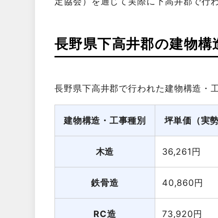
定協会）を通じて実際に下高井郡で行
長野県下高井郡の建物構
長野県下高井郡で行われた建物構造・
建物構造・工事種別
坪単価（実
木造
36,261
円
鉄骨造
40,860
円
RC造
73,920
円