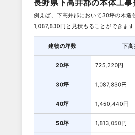
長野県下高井郡の本体工事
例えば、下高井郡において30坪の木造
1,087,830円と見積もることができま
建物の坪数
下高
20坪
725,220
円
30坪
1,087,830
円
40坪
1,450,440
円
50坪
1,813,050
円