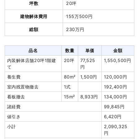
総額
84万円
坪数
20坪
て
円
養生費
95m²
1,200円
114,000円
建物解体費用
155万500円
品名
数量
単価
金額
植木・植栽撤去
7本
8,000円
56,000円
総額
230万円
鉄骨造倉庫12坪1階建て
12坪
43,064円
516,764円
植木・植栽撤去
1式
30,000円
養生費
1式
35,000円
諸経費
201,400円
品名
数量
単価
金額
室内残置物撤去
3m³
10,000円
30,000円
値引き
37,400円
内装解体店舗20坪1階建
20坪
77,525
1,550,500円
屋外物処分
5m³
10,000円
50,000円
小計
1,200,000
て
円
円
諸経費
138,353円
養生費
80m²
1,500円
120,000円
消費税
120,000円
値引き
6,481円
室内残置物撤去
1式
192,400円
合計金額
1,320,000
小計
763,636円
看板撤去
15m²
8,933円
134,000円
円
消費税
76,364円
諸経費
99,845円
合計金額
840,000円
値引き
6,420円
小計
2,090,325
円