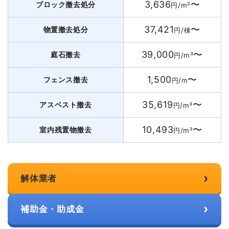
3,636
〜
ブロック撤去処分
円/m²
37,421
〜
物置撤去処分
円/棟
39,000
〜
庭石撤去
円/m³
1,500
〜
フェンス撤去
円/m
35,619
〜
アスベスト撤去
円/m³
10,493
〜
室内残置物撤去
円/m³
›
解体業者
›
補助金・助成金