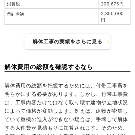
消費税
209,675円
建物の種類/構造
鉄骨造住宅2階建て
合計金額
2,300,000
坪数
60坪
円
建物解体費用
300万円
解体工事の実績をさらに見る
総額
423万7,860円
品名
数量
単価
金額
解体費用の総額を確認するなら
建物の種類/構造
内装解体店舗1階建て
鉄骨造住宅60坪2階建
60坪
50,000
3,000,000
て
円
円
坪数
103坪
解体費用の総額を把握するためには、付帯工事費を
養生費
248m²
1,200円
297,600円
明らかにする必要があります。しかし、付帯工事費
建物解体費用
378万2,782円
大谷石撤去
1式
150,000円
は、工事内容だけではなく取り壊す建物や立地状況
総額
490万6,000円
植木・植栽撤去
1式
200,000円
によって価格が変動します。例えば、建物が密集し
ていて重機の進入ができない場合は、手壊しで解体
駐車場撤去
1式
50,000円
する人件費が見積もりに加算されます。そのため、
品名
数量
単価
金額
諸経費
155,000円