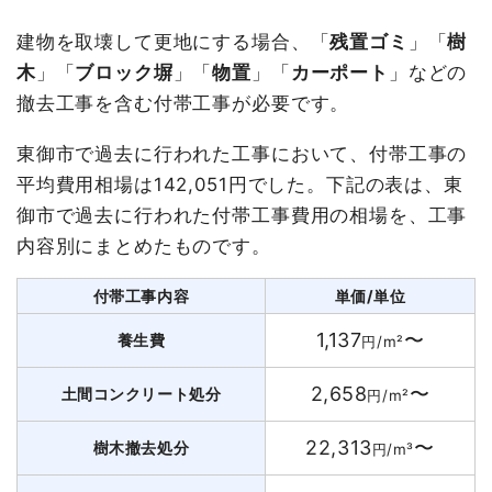
建物を取壊して更地にする場合、「
残置ゴミ
」「
樹
木
」「
ブロック塀
」「
物置
」「
カーポート
」などの
撤去工事を含む付帯工事が必要です。
東御市で過去に行われた工事において、付帯工事の
平均費用相場は142,051円でした。下記の表は、東
御市で過去に行われた付帯工事費用の相場を、工事
内容別にまとめたものです。
付帯工事内容
単価/単位
1,137
〜
養生費
円/m²
2,658
〜
土間コンクリート処分
円/m²
22,313
〜
樹木撤去処分
円/m³