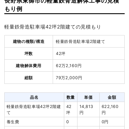
長野県東御市の軽量鉄骨造解体工事の見積
建物の種類/構造
木造小屋2階建て
もり例
坪数
18坪
軽量鉄骨造駐車場42坪2階建ての見積もり
建物解体費用
35万7,500円
建物の種類/構造
軽量鉄骨造駐車場2階建て
総額
63万8,000円
坪数
42坪
品名
数量
単価
金額
建物解体費用
62万2,160円
木造小屋18坪2階建て
18坪
19,861円
357,500円
総額
79万2,000円
切り離し・補修工事
1式
60,000円
特殊車両
1式
12,000円
品名
数量
単価
金額
養生費
0
0円
軽量鉄骨造駐車場42坪2階建
42
14,813
622,160
室内残置物撤去
4m³
15,000円
60,000円
て
坪
円
円
室外設備・機器撤去
1式
20,000円
養生費
0
0円
諸経費
110,000円