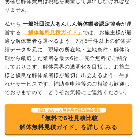
明確な解体費用は現地を測量して算出しなければな
内装解体店舗103坪1階建
103
36,726
3,782,782
値引き
0円
て
坪
円
円
りません。
小計
3,852,600
養生費
1式
150,000円
円
私たち
一般社団法人あんしん解体業者認定協会
が運
諸経費
536,278円
消費税
385,260円
営する
「解体無料見積ガイド」
では、お施主様が最
値引き
9,060円
合計金額
4,237,860円
適な解体業者を選べるよう、7万5千件以上の解体実
小計
4,460,000
績データを元に、現場の所在地・立地条件・解体時
円
期から厳選した業者を最大6社、完全無料でご紹介
消費税
446,000円
しております。解体業界の透明化を目指し、お施主
合計金額
4,906,000
様と優良な解体業者様が適切に出会えるよう、生ま
円
れたサービスです。補助金申請等のご相談も歓迎し
ておりますので、どうぞお気軽にご連絡ください。
（社）あんしん解体業者認定協会運営
「無料で6社見積比較
解体無料見積ガイド」を詳しくみる