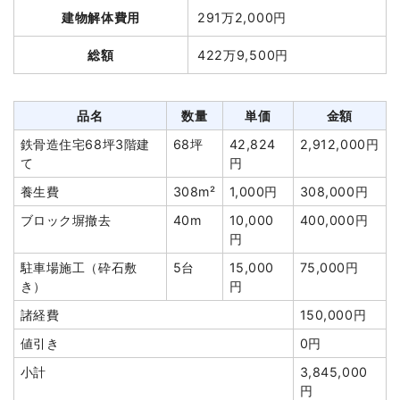
品名
数量
単価
金額
建物解体費用
291万2,000円
木造住宅39坪2階建て
39坪
34,062円
1,328,400円
総額
422万9,500円
養生費
195m²
1,200円
234,000円
諸経費
233,240円
品名
数量
単価
金額
値引き
175,640円
鉄骨造住宅68坪3階建
68坪
42,824
2,912,000円
小計
1,620,000円
て
円
消費税
129,600円
養生費
308m²
1,000円
308,000円
合計金額
1,749,600円
ブロック塀撤去
40m
10,000
400,000円
円
駐車場施工（砕石敷
5台
15,000
75,000円
き）
円
建物の種類/構造
木造住宅2階建て
諸経費
150,000円
値引き
0円
坪数
44坪
小計
3,845,000
建物解体費用
157万7,875円
円