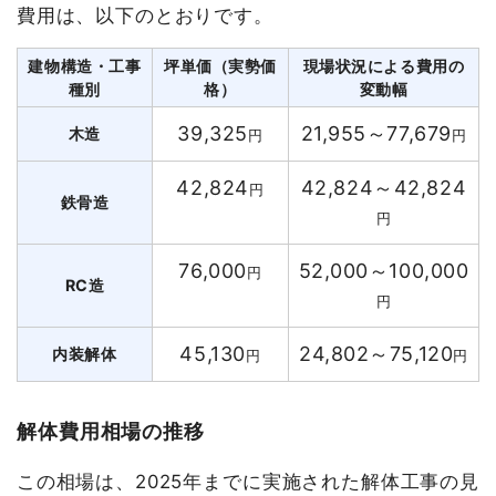
費用は、以下のとおりです。
建物構造・工事
坪単価（実勢価
現場状況による費用の
種別
格）
変動幅
39,325
21,955～77,679
木造
円
円
42,824
42,824～42,824
円
鉄骨造
円
76,000
52,000～100,000
円
RC造
円
45,130
24,802～75,120
内装解体
円
円
解体費用相場の推移
この相場は、2025年までに実施された解体工事の見