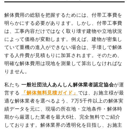
坪数
41坪
解体費用の総額を把握するためには、付帯工事費を
明らかにする必要があります。しかし、付帯工事費
建物解体費用
307万9,900円
は、工事内容だけではなく取り壊す建物や立地状況
総額
373万4,390円
によって価格が変動します。例えば、建物が密集し
ていて重機の進入ができない場合は、手壊しで解体
する人件費が見積もりに加算されます。そのため、
品名
数量
単価
金額
明確な解体費用は現地を測量して算出しなければな
内装解体店舗41坪2階建
41坪
75,120円
3,079,900円
て
りません。
養生費
0
0円
私たち
一般社団法人あんしん解体業者認定協会
が運
室内残置物撤去
1式
120,000円
営する
「解体無料見積ガイド」
では、お施主様が最
残土撤去
1式
30,000円
適な解体業者を選べるよう、7万5千件以上の解体実
家具・家電処分
1式
15,000円
績データを元に、現場の所在地・立地条件・解体時
諸経費
150,000円
期から厳選した業者を最大6社、完全無料でご紹介
しております。解体業界の透明化を目指し、お施主
値引き
0円