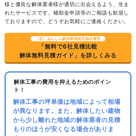
様と優良な解体業者様が適切に出会えるよう、生ま
小計
3,394,900円
れたサービスです。補助金申請等のご相談も歓迎し
消費税
339,490円
ておりますので、どうぞお気軽にご連絡ください。
合計金額
3,734,390円
（社）あんしん解体業者認定協会運営
「無料で6社見積比較
解体無料見積ガイド」を詳しくみる
解体工事の費用を抑えるためのポイン
ト！
解体工事の坪単価は地域によって相場
が異なります。また、解体したい建物
から少し離れた地域の解体業者の見積
もりのほうが安くなる場合がありま