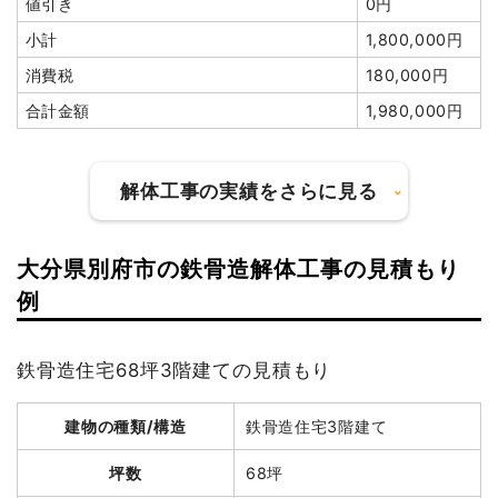
値引き
0円
小計
1,800,000円
消費税
180,000円
合計金額
1,980,000円
解体工事の実績をさらに見る
大分県別府市の鉄骨造解体工事の見積もり
建物の種類/構造
木造住宅2階建て
例
坪数
39坪
鉄骨造住宅68坪3階建ての見積もり
建物解体費用
132万8,400円
建物の種類/構造
鉄骨造住宅3階建て
総額
174万9,600円
坪数
68坪