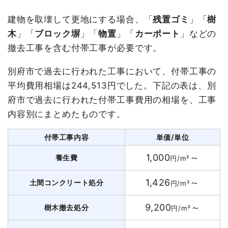
建物を取壊して更地にする場合、「
残置ゴミ
」「
樹
木
」「
ブロック塀
」「
物置
」「
カーポート
」などの
撤去工事を含む付帯工事が必要です。
別府市で過去に行われた工事において、付帯工事の
平均費用相場は244,513円でした。下記の表は、別
府市で過去に行われた付帯工事費用の相場を、工事
内容別にまとめたものです。
付帯工事内容
単価/単位
1,000
～
養生費
円/m²
1,426
～
土間コンクリート処分
円/m²
9,200
～
樹木撤去処分
円/m³