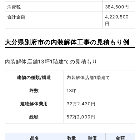
消費税
384,500円
総額
253万円
合計金額
4,229,500
円
品名
数量
単価
金額
木造住宅44坪2階建て
44坪
35,861円
1,577,875円
大分県別府市の内装解体工事の見積もり例
養生費
220m²
700円
154,000円
室内残置物撤去
6台
36,000円
216,000円
内装解体店舗13坪1階建ての見積もり
ブロック塀撤去
17m²
7,461円
126,840円
建物の種類/構造
内装解体店舗1階建て
諸経費
242,000円
値引き
16,715円
坪数
13坪
小計
2,300,000円
建物解体費用
32万2,430円
消費税
230,000円
総額
57万2,000円
合計金額
2,530,000円
品名
数量
単価
金額