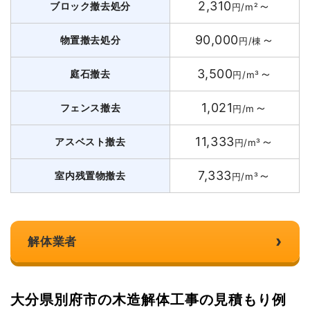
2,310
～
ブロック撤去処分
円/m²
90,000
～
物置撤去処分
円/棟
3,500
～
庭石撤去
円/m³
1,021
～
フェンス撤去
円/m
11,333
～
アスベスト撤去
円/m³
7,333
～
室内残置物撤去
円/m³
›
解体業者
大分県別府市の木造解体工事の見積もり例