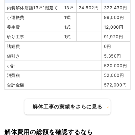
内装解体店舗13坪1階建て
13坪
24,802円
322,430円
小運搬費
1式
99,000円
養生費
1式
12,000円
斫り工事
1式
91,920円
諸経費
0円
値引き
5,350円
小計
520,000円
消費税
52,000円
合計金額
572,000円
解体工事の実績をさらに見る
解体費用の総額を確認するなら
建物の種類/構造
内装解体店舗2階建て