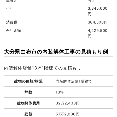
建物の種類/構造
木造小屋2階建て
小計
3,845,000
円
坪数
7坪
消費税
384,500円
建物解体費用
42万円
合計金額
4,229,500
円
総額
145万4,750円
大分県由布市の内装解体工事の見積もり例
品名
数量
単価
金額
木造小屋7坪2階建て
7坪
60,000円
420,000円
内装解体店舗13坪1階建ての見積もり
養生費
1式
350,000円
建物の種類/構造
内装解体店舗1階建て
物置小屋撤去
1式
330,000円
諸経費
222,500円
坪数
13坪
値引き
0円
建物解体費用
32万2,430円
小計
1,322,500円
総額
57万2,000円
消費税
132,250円