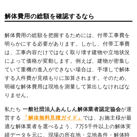
解体費用の総額を確認するなら
建物の種類/構造
内装解体店舗2階建て
坪数
41坪
解体費用の総額を把握するためには、付帯工事費を
明らかにする必要があります。しかし、付帯工事費
建物解体費用
307万9,900円
は、工事内容だけではなく取り壊す建物や立地状況
総額
373万4,390円
によって価格が変動します。例えば、建物が密集し
ていて重機の進入ができない場合は、手壊しで解体
する人件費が見積もりに加算されます。そのため、
品名
数量
単価
金額
明確な解体費用は現地を測量して算出しなければな
内装解体店舗41坪2階建
41坪
75,120円
3,079,900円
て
りません。
養生費
0
0円
私たち
一般社団法人あんしん解体業者認定協会
が運
室内残置物撤去
1式
120,000円
営する
「解体無料見積ガイド」
では、お施主様が最
残土撤去
1式
30,000円
適な解体業者を選べるよう、7万5千件以上の解体実
家具・家電処分
1式
15,000円
績データを元に、現場の所在地・立地条件・解体時