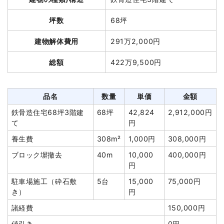
総額
129万8,000円
坪数
68坪
品名
数量
単価
金額
建物解体費用
291万2,000円
木造店舗兼住宅29坪2階建
29坪
35,418
1,027,125
総額
422万9,500円
て
円
円
養生費
220m²
700円
154,000円
諸経費
0円
品名
数量
単価
金額
値引き
1,125円
鉄骨造住宅68坪3階建
68坪
42,824
2,912,000円
て
円
小計
1,180,000
円
養生費
308m²
1,000円
308,000円
消費税
118,000円
ブロック塀撤去
40m
10,000
400,000円
円
合計金額
1,298,000
円
駐車場施工（砕石敷
5台
15,000
75,000円
き）
円
諸経費
150,000円
値引き
0円