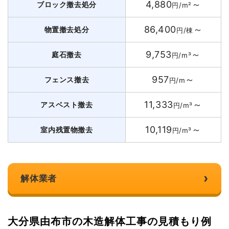
4,880
～
ブロック撤去処分
円/m²
86,400
～
物置撤去処分
円/棟
9,753
～
庭石撤去
円/m³
957
～
フェンス撤去
円/m
11,333
～
アスベスト撤去
円/m³
10,119
～
室内残置物撤去
円/m³
›
解体業者
大分県由布市の木造解体工事の見積もり例