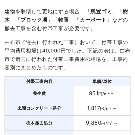
建物を取壊して更地にする場合、「
残置ゴミ
」「
樹
木
」「
ブロック塀
」「
物置
」「
カーポート
」などの
撤去工事を含む付帯工事が必要です。
由布市で過去に行われた工事において、付帯工事の
平均費用相場は40,000円でした。下記の表は、由布
市で過去に行われた付帯工事費用の相場を、工事内
容別にまとめたものです。
付帯工事内容
単価/単位
951
～
養生費
円/m²
1,817
～
土間コンクリート処分
円/m²
9,850
～
樹木撤去処分
円/m³