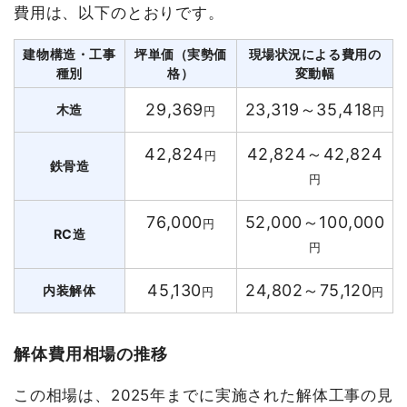
費用は、以下のとおりです。
建物構造・工事
坪単価（実勢価
現場状況による費用の
種別
格）
変動幅
29,369
23,319～35,418
木造
円
円
42,824
42,824～42,824
円
鉄骨造
円
76,000
52,000～100,000
円
RC造
円
45,130
24,802～75,120
内装解体
円
円
解体費用相場の推移
この相場は、2025年までに実施された解体工事の見