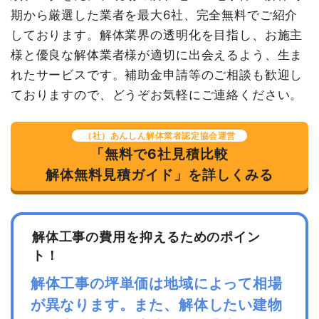
諸経費
150,000円
期から厳選した業者を最大6社、完全無料でご紹介
しております。解体業界の透明化を目指し、お施主
値引き
0円
様と優良な解体業者様が適切に出会えるよう、生ま
小計
3,394,900円
れたサービスです。補助金申請等のご相談も歓迎し
消費税
339,490円
ておりますので、どうぞお気軽にご連絡ください。
合計金額
3,734,390円
（社）あんしん解体業者認定協会運営
「無料で6社見積比較
解体無料見積ガイド」を詳しくみる
解体工事の費用を抑えるためのポイン
ト！
解体工事の坪単価は地域によって相場
が異なります。また、解体したい建物