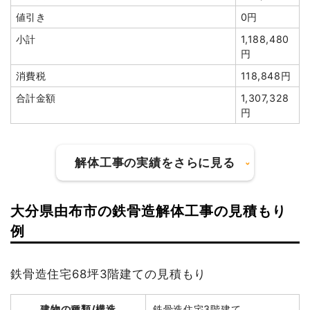
値引き
0円
小計
1,188,480
円
消費税
118,848円
合計金額
1,307,328
円
解体工事の実績をさらに見る
大分県由布市の鉄骨造解体工事の見積もり
建物の種類/構造
木造店舗兼住宅2階建て
例
坪数
29坪
鉄骨造住宅68坪3階建ての見積もり
建物解体費用
102万7,125円
建物の種類/構造
鉄骨造住宅3階建て