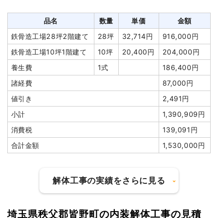
合計金額
3,000,000円
養生費
259m²
800円
207,200円
庭石撤去
6t
15,000
90,000円
品名
数量
単価
金額
円
鉄骨造工場28坪2階建て
28坪
32,714円
916,000円
植木・植栽撤去
4m³
12,000
48,000円
鉄骨造工場10坪1階建て
10坪
20,400円
204,000円
円
養生費
1式
186,400円
ブロック塀撤去
1式
100,000円
諸経費
87,000円
家具・家電処分
5基
5,000円
25,000円
値引き
2,491円
家具・家電処分
1台
2,000円
2,000円
小計
1,390,909円
室内残置物撤去
1式
8,000円
消費税
139,091円
諸経費
15,000円
合計金額
1,530,000円
値引き
0円
小計
2,167,200
円
解体工事の実績をさらに見る
消費税
216,720円
合計金額
2,383,920
埼玉県秩父郡皆野町の内装解体工事の見積
円