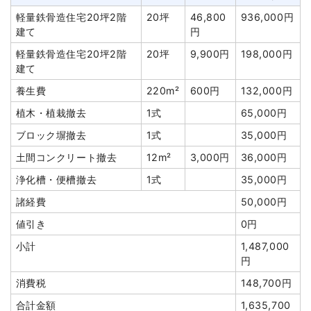
円
軽量鉄骨造住宅20坪2階
20坪
46,800
936,000円
物置撤去
1式
18,000円
建て
円
諸経費
70,000円
軽量鉄骨造住宅20坪2階
20坪
9,900円
198,000円
建て
値引き
2,491円
養生費
220m²
600円
132,000円
小計
1,690,909
円
植木・植栽撤去
1式
65,000円
消費税
169,091円
ブロック塀撤去
1式
35,000円
合計金額
1,860,000
土間コンクリート撤去
12m²
3,000円
36,000円
円
浄化槽・便槽撤去
1式
35,000円
諸経費
50,000円
値引き
0円
小計
1,487,000
建物の種類/構造
木造住宅2階建て
円
坪数
70坪
消費税
148,700円
建物解体費用
175万円
合計金額
1,635,700