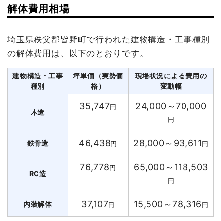
解体費用相場
埼玉県秩父郡皆野町で行われた建物構造・工事種別
の解体費用は、以下のとおりです。
建物構造・工事
坪単価（実勢価
現場状況による費用の
種別
格）
変動幅
35,747
24,000～70,000
円
木造
円
46,438
28,000～93,611
鉄骨造
円
円
76,778
65,000～118,503
円
RC造
円
37,107
15,500～78,316
内装解体
円
円