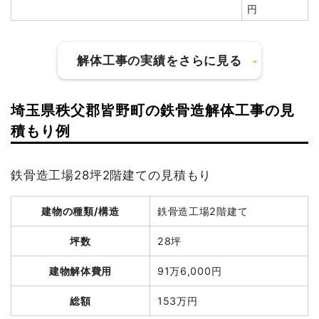
円
総額
300万円
解体工事の実績をさらに見る
品名
数量
単価
金額
木造住宅70坪2階建て
70坪
25,000円
1,750,000円
埼玉県秩父郡皆野町の鉄骨造解体工事の見
養生費
195m²
800円
156,000円
建物の種類/構造
軽量鉄骨造住宅2階建て
積もり例
土間コンクリート撤去
20m³
12,000円
240,000円
坪数
38坪
ブロック塀撤去
12m³
11,000円
132,000円
鉄骨造工場28坪2階建ての見積もり
建物解体費用
167万2,000円
植木・植栽撤去
1式
150,000円
庭石撤去
1式
250,000円
建物の種類/構造
鉄骨造工場2階建て
総額
238万3,920円
諸経費
120,000円
坪数
28坪
値引き
20,222円
品名
数量
単価
金額
建物解体費用
91万6,000円
小計
2,777,778円
軽量鉄骨造住宅38坪2階
38坪
44,000
1,672,000
消費税
222,222円
総額
153万円
建て
円
円