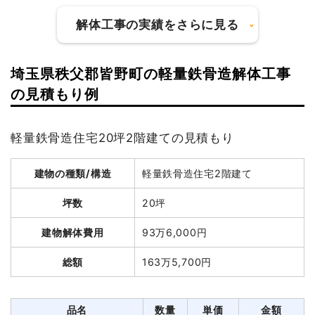
解体工事の実績をさらに見る
埼玉県秩父郡皆野町の軽量鉄骨造解体工事
建物の種類/構造
木造店舗兼住宅2階建て
の見積もり例
坪数
36坪
軽量鉄骨造住宅20坪2階建ての見積もり
建物解体費用
122万4,000円
建物の種類/構造
軽量鉄骨造住宅2階建て
総額
186万円
坪数
20坪
品名
数量
単価
金額
建物解体費用
93万6,000円
木造店舗兼住宅36坪2階
36坪
34,000
1,224,000
総額
163万5,700円
建て
円
円
養生費
202m²
700円
141,400円
室内残置物撤去
15m³
16,000
240,000円
品名
数量
単価
金額