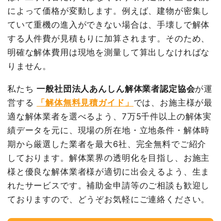
総額
430万1,000円
品名
数量
単価
金額
によって価格が変動します。例えば、建物が密集し
ていて重機の進入ができない場合は、手壊しで解体
鉄骨造住宅302坪2階建
302坪
38,169
11,527,000
て
円
円
する人件費が見積もりに加算されます。そのため、
品名
数量
単価
金額
明確な解体費用は現地を測量して算出しなければな
養生費
292m²
500円
146,000円
内装解体店舗36坪1階建
36坪
87,472円
3,149,000円
て
りません。
外階段撤去
1式
120,000円
養生費
0
0円
駐車場撤去
1200m²
3,000円
3,600,000
私たち
一般社団法人あんしん解体業者認定協会
が運
円
土間コンクリート撤去
1式
350,000円
営する
「解体無料見積ガイド」
では、お施主様が最
ブロック塀撤去
1式
40,000円
フロンガス撤去
1式
150,000円
適な解体業者を選べるよう、7万5千件以上の解体実
看板撤去
1式
184,000円
看板撤去
1式
10,000円
績データを元に、現場の所在地・立地条件・解体時
室外設備・機器撤去
1式
20,000円
諸経費
450,000円
期から厳選した業者を最大6社、完全無料でご紹介
アスベスト撤去
35m³
13,000
455,000円
しております。解体業界の透明化を目指し、お施主
値引き
199,000円
円
様と優良な解体業者様が適切に出会えるよう、生ま
小計
3,910,000円
植木・植栽撤去
4m³
12,000
48,000円
れたサービスです。補助金申請等のご相談も歓迎し
消費税
391,000円
円
ておりますので、どうぞお気軽にご連絡ください。
合計金額
4,301,000円
諸経費
50,000円