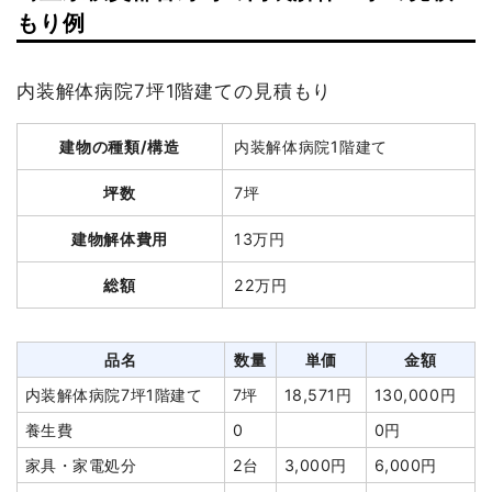
建物の種類/構造
鉄骨造アパート3階建て
もり例
坪数
130坪
内装解体病院7坪1階建ての見積もり
建物解体費用
785万円
建物の種類/構造
軽量鉄骨造住宅2階建て
建物の種類/構造
内装解体病院1階建て
総額
940万円
坪数
45坪
坪数
7坪
建物解体費用
250万2,000円
品名
数量
単価
金額
建物解体費用
13万円
総額
495万円
鉄骨造アパート130坪3階
130坪
60,385
7,850,000
総額
22万円
建て
円
円
養生費
400m²
1,000円
400,000円
品名
数量
単価
金額
土間コンクリート撤去
1式
50,000円
品名
数量
単価
金額
軽量鉄骨造住宅45坪2階
45坪
55,600
2,502,000
建て
円
円
駐車場撤去
1式
65,000円
内装解体病院7坪1階建て
7坪
18,571円
130,000円
小運搬費
45坪
19,867
894,000円
植木・植栽撤去
3台
60,000
180,000円
養生費
0
0円
円
円
家具・家電処分
2台
3,000円
6,000円
養生費
233m²
700円
163,100円
諸経費
175,000円