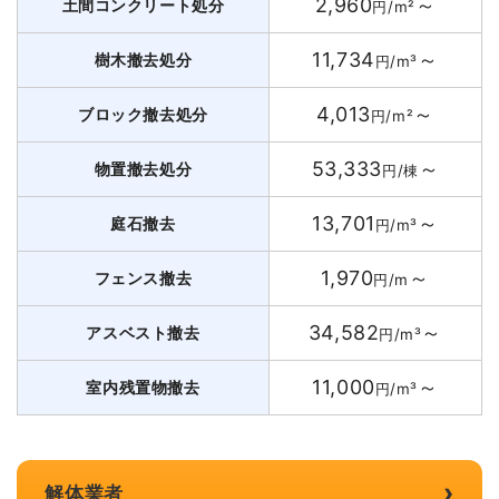
2,960
～
土間コンクリート処分
円/m²
11,734
～
樹木撤去処分
円/m³
4,013
～
ブロック撤去処分
円/m²
53,333
～
物置撤去処分
円/棟
13,701
～
庭石撤去
円/m³
1,970
～
フェンス撤去
円/m
34,582
～
アスベスト撤去
円/m³
11,000
～
室内残置物撤去
円/m³
›
解体業者