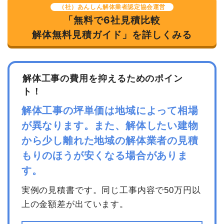
値引き
90,000円
（社）あんしん解体業者認定協会運営
「無料で6社見積比較
小計
16,100,000
円
解体無料見積ガイド」を詳しくみる
建物の種類/構造
内装解体住宅1階建て
消費税
1,610,000円
坪数
33坪
合計金額
17,710,000
円
解体工事の費用を抑えるためのポイン
建物解体費用
102万3,000円
ト！
総額
112万5,300円
解体工事の坪単価は地域によって相場
が異なります。また、解体したい建物
品名
数量
単価
金額
から少し離れた地域の解体業者の見積
内装解体住宅33坪1階建
33坪
31,000円
1,023,000円
もりのほうが安くなる場合がありま
て
す。
養生費
0
0円
実例の見積書です。同じ工事内容で50万円以
諸経費
0円
上の金額差が出ています。
値引き
0円