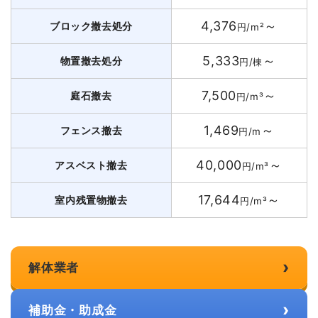
4,376
～
ブロック撤去処分
円/m²
5,333
～
物置撤去処分
円/棟
7,500
～
庭石撤去
円/m³
1,469
～
フェンス撤去
円/m
40,000
～
アスベスト撤去
円/m³
17,644
～
室内残置物撤去
円/m³
›
解体業者
›
補助金・助成金