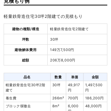
見積もり例
坪数
16坪
軽量鉄骨造住宅30坪2階建ての見積もり
建物解体費用
70万円
建物の種類/構造
軽量鉄骨造住宅2階建て
総額
104万5,000円
坪数
30坪
品名
数量
単価
金額
建物解体費用
149万7,500円
木造住宅16坪2階建て
16坪
43,750円
700,000円
総額
206万8,000円
養生費
164m²
799円
131,040円
土間コンクリート撤去
25m²
3,000円
75,000円
品名
数量
単価
金額
諸経費
50,000円
軽量鉄骨造住宅30坪2階
30坪
49,917
1,497,500
値引き
6,040円
建て
円
円
小計
950,000円
養生費
266m²
700円
186,200円
消費税
95,000円
ブロック塀撤去
8m²
6,000
48,000円
合計金額
1,045,000円