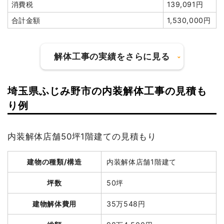
小計
1,728,000
消費税
139,091円
円
合計金額
1,530,000円
消費税
172,800円
合計金額
1,900,800
円
解体工事の実績をさらに見る
埼玉県ふじみ野市の内装解体工事の見積も
建物の種類/構造
鉄骨造アパート3階建て
り例
建物の種類/構造
軽量鉄骨造住宅2階建て
坪数
130坪
坪数
36坪
内装解体店舗50坪1階建ての見積もり
建物解体費用
785万円
建物解体費用
184万5,264円
建物の種類/構造
内装解体店舗1階建て
総額
940万円
総額
257万4,000円
坪数
50坪
品名
数量
単価
金額
建物解体費用
35万548円
品名
数量
単価
金額
鉄骨造アパート130坪3階
130坪
60,385
7,850,000
軽量鉄骨造住宅36坪2階建
36坪
51,257
1,845,264