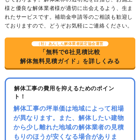
様と優良な解体業者様が適切に出会えるよう、生ま
室外設備・機器撤去
1式
20,000円
れたサービスです。補助金申請等のご相談も歓迎し
アスベスト撤去
35m³
13,000
455,000円
ておりますので、どうぞお気軽にご連絡ください。
円
建物の種類/構造
内装解体病院1階建て
植木・植栽撤去
4m³
12,000
48,000円
円
（社）あんしん解体業者認定協会運営
坪数
7坪
「無料で6社見積比較
諸経費
50,000円
解体無料見積ガイド」を詳しくみる
建物解体費用
13万円
値引き
90,000円
小計
16,100,000
総額
22万円
円
解体工事の費用を抑えるためのポイン
消費税
1,610,000円
品名
数量
単価
金額
ト！
合計金額
17,710,000
円
内装解体病院7坪1階建て
7坪
18,571円
130,000円
解体工事の坪単価は地域によって相場
養生費
0
0円
が異なります。また、解体したい建物
家具・家電処分
2台
3,000円
6,000円
から少し離れた地域の解体業者の見積
室内残置物撤去
1式
25,000円
もりのほうが安くなる場合がありま