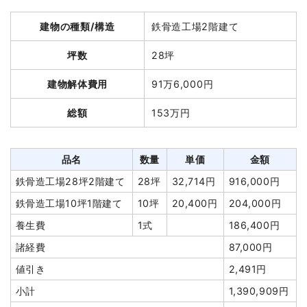
建物解体費用
86万8,000円
諸経費
160,000円
建物の種類/構造
鉄骨造工場2階建て
総額
190万800円
値引き
0円
小計
4,014,250円
坪数
28坪
消費税
401,425円
品名
数量
単価
金額
建物解体費用
91万6,000円
合計金額
4,415,675円
軽量鉄骨造住宅31坪2階建
31坪
28,000
868,000円
総額
153万円
て
円
2トン車・小型車両
1式
310,000円
養生費
240m²
700円
168,000円
品名
数量
単価
金額
ブロック塀撤去
17m²
7,000円
119,000円
鉄骨造工場28坪2階建て
28坪
32,714円
916,000円
土間コンクリート撤去
18m²
3,500円
63,000円
鉄骨造工場10坪1階建て
10坪
20,400円
204,000円
植木・植栽撤去
1式
20,000円
養生費
1式
186,400円
室外設備・機器撤去
1式
20,000円
諸経費
87,000円
諸経費
160,000円
値引き
2,491円
値引き
0円
小計
1,390,909円