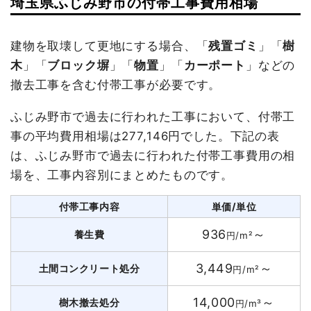
埼玉県ふじみ野市の付帯工事費用相場
建物を取壊して更地にする場合、「
残置ゴミ
」「
樹
木
」「
ブロック塀
」「
物置
」「
カーポート
」などの
撤去工事を含む付帯工事が必要です。
ふじみ野市で過去に行われた工事において、付帯工
事の平均費用相場は277,146円でした。下記の表
は、ふじみ野市で過去に行われた付帯工事費用の相
場を、工事内容別にまとめたものです。
付帯工事内容
単価/単位
936
～
養生費
円/m²
3,449
～
土間コンクリート処分
円/m²
14,000
～
樹木撤去処分
円/m³