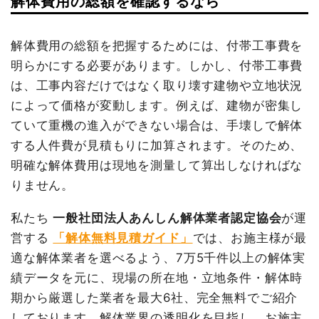
解体費用の総額を確認するなら
建物の種類/構造
内装解体店舗1階建て
建物の種類/構造
鉄骨造住宅2階建て
坪数
50坪
坪数
302坪
解体費用の総額を把握するためには、付帯工事費を
明らかにする必要があります。しかし、付帯工事費
建物解体費用
148万1,000円
建物解体費用
1,152万7,000円
は、工事内容だけではなく取り壊す建物や立地状況
総額
182万円
総額
1,771万円
によって価格が変動します。例えば、建物が密集し
ていて重機の進入ができない場合は、手壊しで解体
する人件費が見積もりに加算されます。そのため、
品名
数量
単価
金額
品名
数量
単価
金額
明確な解体費用は現地を測量して算出しなければな
内装解体店舗50坪1階建
50
29,620
1,481,000円
鉄骨造住宅302坪2階建
302坪
38,169
11,527,000
て
坪
円
りません。
て
円
円
養生費
0
0円
養生費
292m²
500円
146,000円
私たち
一般社団法人あんしん解体業者認定協会
が運
諸経費
185,000円
外階段撤去
1式
120,000円
営する
「解体無料見積ガイド」
では、お施主様が最
値引き
12,600円
駐車場撤去
1200m²
3,000円
3,600,000
適な解体業者を選べるよう、7万5千件以上の解体実
円
小計
1,653,400円
績データを元に、現場の所在地・立地条件・解体時
ブロック塀撤去
1式
40,000円
消費税
166,600円
期から厳選した業者を最大6社、完全無料でご紹介
看板撤去
1式
184,000円
しております。解体業界の透明化を目指し、お施主
合計金額
1,820,000円