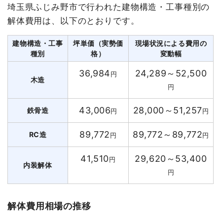
埼玉県ふじみ野市で行われた建物構造・工事種別の
解体費用は、以下のとおりです。
建物構造・工事
坪単価（実勢価
現場状況による費用の
種別
格）
変動幅
36,984
24,289～52,500
円
木造
円
43,006
28,000～51,257
鉄骨造
円
円
89,772
89,772～89,772
RC造
円
円
41,510
29,620～53,400
円
内装解体
円
解体費用相場の推移