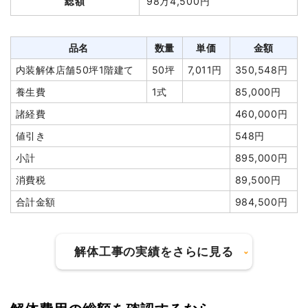
総額
98万4,500円
建て
円
円
て
円
円
養生費
400m²
1,000円
400,000円
養生費
158m²
804円
127,008円
土間コンクリート撤去
1式
50,000円
品名
数量
単価
金額
ブロック塀撤去
10m²
3,063
30,630円
駐車場撤去
1式
65,000円
内装解体店舗50坪1階建て
50坪
7,011円
350,548円
円
植木・植栽撤去
3台
60,000
180,000円
養生費
1式
85,000円
庭石撤去
1式
40,000円
円
諸経費
460,000円
諸経費
300,000円
諸経費
175,000円
値引き
548円
値引き
2,902円
値引き
17,600円
小計
895,000円
小計
2,340,000
小計
8,702,400
円
消費税
89,500円
円
消費税
234,000円
合計金額
984,500円
消費税
697,600円
合計金額
2,574,000
合計金額
9,400,000
円
円
解体工事の実績をさらに見る