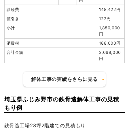
円
諸経費
148,422円
値引き
122円
小計
1,880,000
建物の種類/構造
木造住宅2階建て
円
消費税
188,000円
坪数
43坪
合計金額
2,068,000
建物解体費用
322万5,000円
円
総額
441万5,675円
解体工事の実績をさらに見る
品名
数量
単価
金額
木造住宅43坪2階建て
43坪
75,000円
3,225,000円
埼玉県ふじみ野市の鉄骨造解体工事の見積
建物の種類/構造
軽量鉄骨造住宅2階建て
養生費
270m²
1,500円
405,000円
もり例
土間コンクリート撤去
23m²
7,500円
172,500円
坪数
31坪
ブロック塀撤去
11m²
4,705円
51,750円
鉄骨造工場28坪2階建ての見積もり