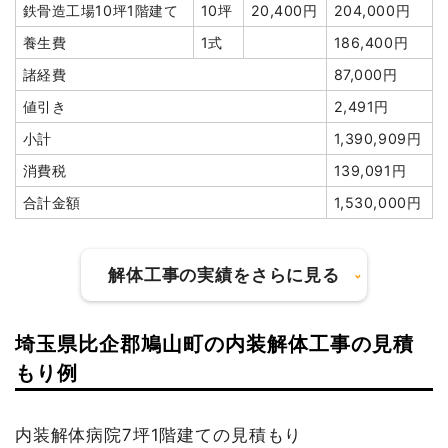
鉄骨造工場10坪1階建て
10坪
20,400円
204,000円
植木・植栽撤去
3m²
9,000円
27,000円
土間コンクリート撤去
1式
35,000円
養生費
1式
186,400円
諸経費
123,640円
アスベスト撤去
2m³
35,000
70,000円
諸経費
87,000円
値引き
0円
円
値引き
2,491円
小計
1,394,240円
諸経費
108,000円
小計
1,390,909円
消費税
133,760円
値引き
7,440円
消費税
139,091円
合計金額
1,528,000円
小計
6,890,000
円
合計金額
1,530,000円
消費税
689,000円
合計金額
7,579,000
解体工事の実績をさらに見る
円
埼玉県比企郡鳩山町の内装解体工事の見積
建物の種類/構造
鉄骨造アパート3階建て
もり例
建物の種類/構造
軽量鉄骨造住宅2階建て
坪数
130坪
内装解体病院7坪1階建ての見積もり
坪数
20坪