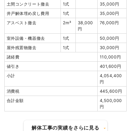
土間コンクリート撤去
1式
20,000円
土間コンクリート撤去
1式
35,000円
井戸解体埋め戻し費用
1式
50,000円
井戸解体埋め戻し費用
1式
35,000円
アスベスト撤去
3m³
38,000
114,000円
アスベスト撤去
2m³
38,000
76,000円
円
円
有価物買取
5t
-20,000
-100,000
室外設備・機器撤去
1式
50,000円
円
円
屋外残置物撤去
1式
30,000円
土間コンクリート撤去
232m²
1,800円
417,600円
諸経費
110,000円
諸経費
130,000円
値引き
401,600円
値引き
30,100円
小計
4,054,400
小計
4,300,000
円
円
消費税
445,600円
消費税
430,000円
合計金額
4,500,000
合計金額
4,730,000
円
円
解体工事の実績をさらに見る