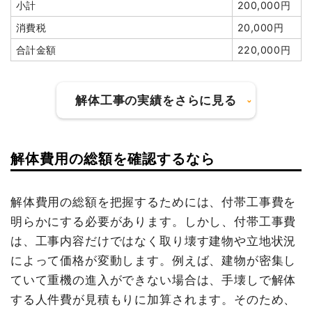
小計
200,000円
消費税
697,600円
値引き
0円
消費税
20,000円
合計金額
9,400,000
小計
1,487,000
円
合計金額
220,000円
円
消費税
148,700円
合計金額
1,635,700
解体工事の実績をさらに見る
円
建物の種類/構造
鉄骨造住宅2階建て
坪数
302坪
解体費用の総額を確認するなら
建物の種類/構造
内装解体店舗1階建て
建物解体費用
1,152万7,000円
坪数
36坪
解体費用の総額を把握するためには、付帯工事費を
総額
1,771万円
明らかにする必要があります。しかし、付帯工事費
建物解体費用
314万9,000円
は、工事内容だけではなく取り壊す建物や立地状況
総額
430万1,000円
品名
数量
単価
金額
によって価格が変動します。例えば、建物が密集し
ていて重機の進入ができない場合は、手壊しで解体
鉄骨造住宅302坪2階建
302坪
38,169
11,527,000
て
円
円
する人件費が見積もりに加算されます。そのため、
品名
数量
単価
金額