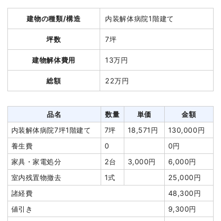
建物解体費用
785万円
建物解体費用
93万6,000円
建物の種類/構造
内装解体病院1階建て
総額
940万円
総額
163万5,700円
坪数
7坪
品名
数量
単価
金額
建物解体費用
13万円
品名
数量
単価
金額
鉄骨造アパート130坪3階
130坪
60,385
7,850,000
総額
22万円
建て
円
円
軽量鉄骨造住宅20坪2階
20坪
46,800
936,000円
建て
円
養生費
400m²
1,000円
400,000円
軽量鉄骨造住宅20坪2階
20坪
9,900円
198,000円
土間コンクリート撤去
1式
50,000円
品名
数量
単価
金額
建て
駐車場撤去
1式
65,000円
内装解体病院7坪1階建て
7坪
18,571円
130,000円
養生費
220m²
600円
132,000円
植木・植栽撤去
3台
60,000
180,000円
養生費
0
0円
植木・植栽撤去
1式
65,000円
円
家具・家電処分
2台
3,000円
6,000円
ブロック塀撤去
1式
35,000円
諸経費
175,000円
室内残置物撤去
1式
25,000円
土間コンクリート撤去
12m²
3,000円
36,000円
値引き
17,600円
諸経費
48,300円
浄化槽・便槽撤去
1式
35,000円
小計
8,702,400
値引き
9,300円
円
諸経費
50,000円