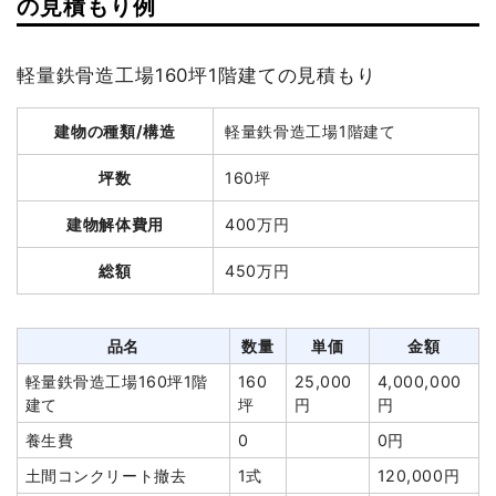
の見積もり例
坪数
50坪
軽量鉄骨造工場160坪1階建ての見積もり
建物解体費用
102万5,000円
建物の種類/構造
軽量鉄骨造工場1階建て
総額
473万円
坪数
160坪
品名
数量
単価
金額
建物解体費用
400万円
木造工場50坪1階建て
50坪
20,500
1,025,000
総額
450万円
円
円
木造小屋30坪1階建て
30坪
15,100円
453,000円
軽量鉄骨造工場80坪1階
80坪
22,100
1,768,000
品名
数量
単価
金額
建て
円
円
軽量鉄骨造工場160坪1階
160
25,000
4,000,000
深基礎
165m²
2,500円
412,500円
建て
坪
円
円
養生費
0
0円
養生費
0
0円
室外設備・機器撤去
1式
40,000円
土間コンクリート撤去
1式
120,000円