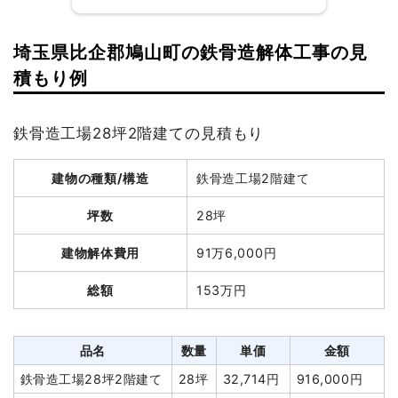
建物の種類/構造
木造住宅2階建て
埼玉県比企郡鳩山町の鉄骨造解体工事の見
建物の種類/構造
軽量鉄骨造工場2階建て
積もり例
坪数
14坪
坪数
166坪
建物解体費用
58万8,000円
鉄骨造工場28坪2階建ての見積もり
建物解体費用
464万6,040円
総額
152万8,000円
建物の種類/構造
鉄骨造工場2階建て
総額
757万9,000円
品名
数量
単価
金額
坪数
28坪
木造住宅14坪2階建て
14坪
42,000円
588,000円
品名
数量
単価
金額
建物解体費用
91万6,000円
木造住宅10坪2階建て
10坪
48,000円
480,000円
軽量鉄骨造工場166坪2階
166坪
27,988
4,646,040
総額
153万円
建て
円
円
養生費
700m²
178円
124,600円
養生費
166m²
633円
105,000円
ブロック塀撤去
2m²
6,000円
12,000円
土間コンクリート撤去
765m²
2,501円
1,913,400
品名
数量
単価
金額
カッター工事
9m
3,000円
27,000円
円
鉄骨造工場28坪2階建て
28坪
32,714円
916,000円
門扉・門柱撤去
1式
12,000円
室外設備・機器撤去
1式
20,000円