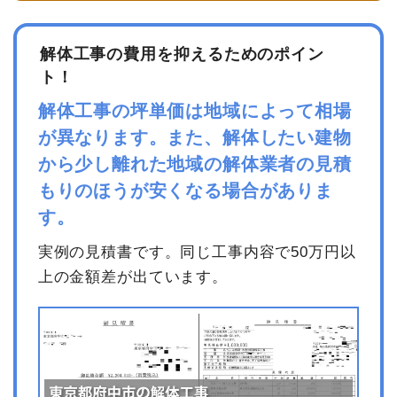
坪数
33坪
合計金額
17,710,000
円
解体工事の費用を抑えるためのポイン
建物解体費用
102万3,000円
ト！
総額
112万5,300円
解体工事の坪単価は地域によって相場
が異なります。また、解体したい建物
品名
数量
単価
金額
から少し離れた地域の解体業者の見積
内装解体住宅33坪1階建
33坪
31,000円
1,023,000円
もりのほうが安くなる場合がありま
て
す。
養生費
0
0円
実例の見積書です。同じ工事内容で50万円以
諸経費
0円
上の金額差が出ています。
値引き
0円
小計
1,023,000円
消費税
102,300円
合計金額
1,125,300円