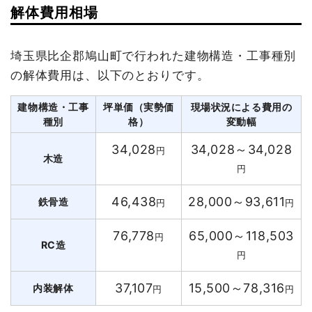
解体費用相場
埼玉県比企郡鳩山町で行われた建物構造・工事種別
の解体費用は、以下のとおりです。
建物構造・工事
坪単価（実勢価
現場状況による費用の
種別
格）
変動幅
34,028
34,028～34,028
円
木造
円
46,438
28,000～93,611
鉄骨造
円
円
76,778
65,000～118,503
円
RC造
円
37,107
15,500～78,316
内装解体
円
円