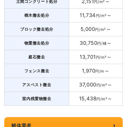
2,151
～
土間コンクリート処分
円/m²
11,734
～
樹木撤去処分
円/m³
5,000
～
ブロック撤去処分
円/m²
30,750
～
物置撤去処分
円/棟
13,701
～
庭石撤去
円/m³
1,970
～
フェンス撤去
円/m
37,000
～
アスベスト撤去
円/m³
15,438
～
室内残置物撤去
円/m³
›
解体業者