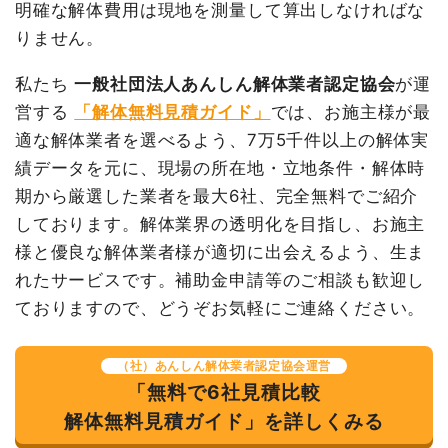
明確な解体費用は現地を測量して算出しなければな
養生費
292m²
500円
146,000円
内装解体店舗36坪1階建
36坪
87,472円
3,149,000円
て
りません。
外階段撤去
1式
120,000円
養生費
0
0円
駐車場撤去
1200m²
3,000円
3,600,000
私たち
一般社団法人あんしん解体業者認定協会
が運
円
土間コンクリート撤去
1式
350,000円
営する
「解体無料見積ガイド」
では、お施主様が最
ブロック塀撤去
1式
40,000円
フロンガス撤去
1式
150,000円
適な解体業者を選べるよう、7万5千件以上の解体実
看板撤去
1式
184,000円
看板撤去
1式
10,000円
績データを元に、現場の所在地・立地条件・解体時
室外設備・機器撤去
1式
20,000円
諸経費
450,000円
期から厳選した業者を最大6社、完全無料でご紹介
アスベスト撤去
35m³
13,000
455,000円
しております。解体業界の透明化を目指し、お施主
値引き
199,000円
円
様と優良な解体業者様が適切に出会えるよう、生ま
小計
3,910,000円
植木・植栽撤去
4m³
12,000
48,000円
れたサービスです。補助金申請等のご相談も歓迎し
消費税
391,000円
円
ておりますので、どうぞお気軽にご連絡ください。
合計金額
4,301,000円
諸経費
50,000円
値引き
90,000円
（社）あんしん解体業者認定協会運営
「無料で6社見積比較
小計
16,100,000
円
解体無料見積ガイド」を詳しくみる
建物の種類/構造
内装解体住宅1階建て
消費税
1,610,000円