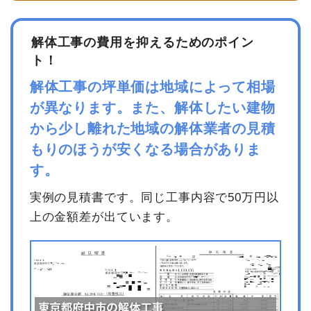
坪数
33坪
合計金額
17,710,000
円
解体工事の費用を抑えるためのポイン
建物解体費用
102万3,000円
ト！
総額
112万5,300円
解体工事の坪単価は地域によって相場
が異なります。また、解体したい建物
品名
数量
単価
金額
から少し離れた地域の解体業者の見積
内装解体住宅33坪1階建
33坪
31,000円
1,023,000円
もりのほうが安くなる場合がありま
て
す。
養生費
0
0円
実例の見積書です。同じ工事内容で50万円以
諸経費
0円
上の金額差が出ています。
値引き
0円
小計
1,023,000円
消費税
102,300円
合計金額
1,125,300円