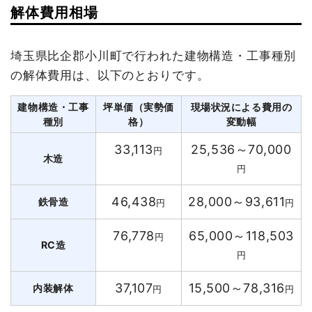
解体費用相場
埼玉県比企郡小川町で行われた建物構造・工事種別
の解体費用は、以下のとおりです。
建物構造・工事
坪単価（実勢価
現場状況による費用の
種別
格）
変動幅
33,113
25,536～70,000
円
木造
円
46,438
28,000～93,611
鉄骨造
円
円
76,778
65,000～118,503
円
RC造
円
37,107
15,500～78,316
内装解体
円
円