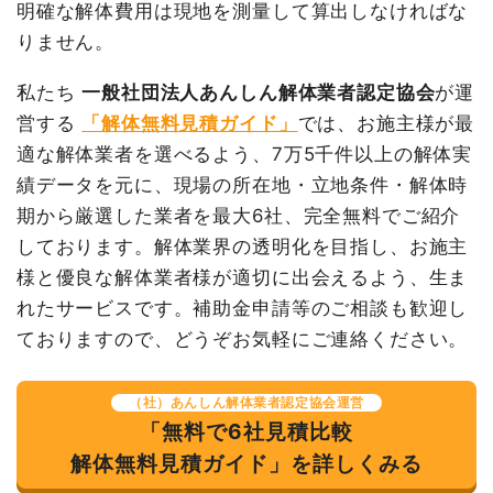
明確な解体費用は現地を測量して算出しなければな
養生費
292m²
500円
146,000円
内装解体店舗36坪1階建
36坪
87,472円
3,149,000円
て
りません。
外階段撤去
1式
120,000円
養生費
0
0円
駐車場撤去
1200m²
3,000円
3,600,000
私たち
一般社団法人あんしん解体業者認定協会
が運
円
土間コンクリート撤去
1式
350,000円
営する
「解体無料見積ガイド」
では、お施主様が最
ブロック塀撤去
1式
40,000円
フロンガス撤去
1式
150,000円
適な解体業者を選べるよう、7万5千件以上の解体実
看板撤去
1式
184,000円
看板撤去
1式
10,000円
績データを元に、現場の所在地・立地条件・解体時
室外設備・機器撤去
1式
20,000円
諸経費
450,000円
期から厳選した業者を最大6社、完全無料でご紹介
アスベスト撤去
35m³
13,000
455,000円
しております。解体業界の透明化を目指し、お施主
値引き
199,000円
円
様と優良な解体業者様が適切に出会えるよう、生ま
小計
3,910,000円
植木・植栽撤去
4m³
12,000
48,000円
れたサービスです。補助金申請等のご相談も歓迎し
消費税
391,000円
円
ておりますので、どうぞお気軽にご連絡ください。
合計金額
4,301,000円
諸経費
50,000円
値引き
90,000円
（社）あんしん解体業者認定協会運営
「無料で6社見積比較
小計
16,100,000
円
解体無料見積ガイド」を詳しくみる
建物の種類/構造
内装解体住宅1階建て
消費税
1,610,000円