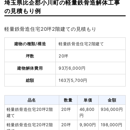
埼玉県比企郡小川町の軽量鉄骨造解体工事
建物の種類/構造
木造住宅2階建て
の見積もり例
坪数
28坪
軽量鉄骨造住宅20坪2階建ての見積もり
建物解体費用
71万5,000円
建物の種類/構造
軽量鉄骨造住宅2階建て
総額
122万400円
坪数
20坪
品名
数量
単価
金額
建物解体費用
93万6,000円
木造住宅28坪2階建て
28坪
25,536円
715,000円
総額
163万5,700円
養生費
120m²
750円
90,000円
室内残置物撤去
8m³
22,750円
182,000円
品名
数量
単価
金額
諸経費
143,000円
軽量鉄骨造住宅20坪2階
20坪
46,800
936,000円
値引き
0円
建て
円
小計
1,130,000円
軽量鉄骨造住宅20坪2階
20坪
9,900円
198,000円
消費税
90,400円