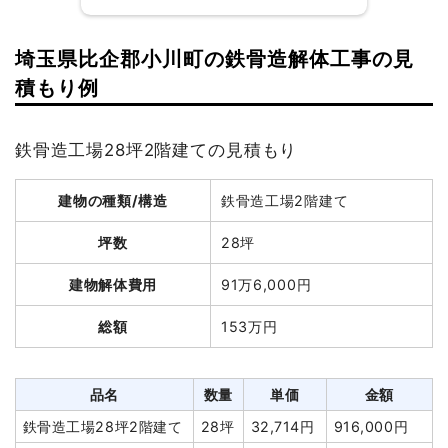
ブロック塀撤去
23m²
3,515円
80,850円
植木・植栽撤去
1台
30,000円
30,000円
埼玉県比企郡小川町の鉄骨造解体工事の見
建物の種類/構造
軽量鉄骨造住宅2階建て
室内残置物撤去
6台
80,000円
480,000円
積もり例
諸経費
270,000円
坪数
38坪
値引き
2,015円
鉄骨造工場28坪2階建ての見積もり
建物解体費用
167万2,000円
小計
2,781,635円
建物の種類/構造
鉄骨造工場2階建て
総額
238万3,920円
消費税
278,365円
合計金額
3,060,000円
坪数
28坪
品名
数量
単価
金額
建物解体費用
91万6,000円
軽量鉄骨造住宅38坪2階
38坪
44,000
1,672,000
総額
153万円
建て
円
円
養生費
259m²
800円
207,200円
庭石撤去
6t
15,000
90,000円
品名
数量
単価
金額
円
鉄骨造工場28坪2階建て
28坪
32,714円
916,000円
植木・植栽撤去
4m³
12,000
48,000円