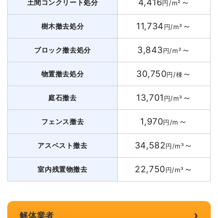
4,416
～
土間コンクリート処分
円/m²
11,734
～
樹木撤去処分
円/m³
3,843
～
ブロック撤去処分
円/m²
30,750
～
物置撤去処分
円/棟
13,701
～
庭石撤去
円/m³
1,970
～
フェンス撤去
円/m
34,582
～
アスベスト撤去
円/m³
22,750
～
室内残置物撤去
円/m³
›
解体業者