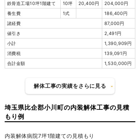
鉄骨造工場10坪1階建て
10坪
20,400円
204,000円
円
養生費
1式
186,400円
ブロック塀撤去
1式
100,000円
諸経費
87,000円
家具・家電処分
5基
5,000円
25,000円
値引き
2,491円
家具・家電処分
1台
2,000円
2,000円
小計
1,390,909円
室内残置物撤去
1式
8,000円
消費税
139,091円
諸経費
15,000円
合計金額
1,530,000円
値引き
0円
小計
2,167,200
円
解体工事の実績をさらに見る
消費税
216,720円
合計金額
2,383,920
埼玉県比企郡小川町の内装解体工事の見積
円
建物の種類/構造
鉄骨造アパート3階建て
もり例
坪数
130坪
内装解体病院7坪1階建ての見積もり