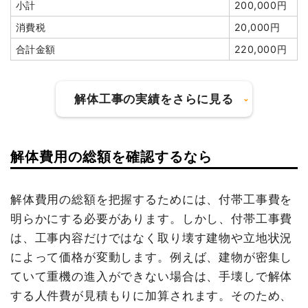
小計
200,000円
植木・植栽撤去
2台
80,000
160,000円
消費税
697,600円
円
消費税
20,000円
合計金額
9,400,000
ブロック塀撤去
1式
100,000円
円
合計金額
220,000円
太陽光パネル撤去
1式
60,000円
諸経費
400,000円
解体工事の実績をさらに見る
値引き
59,100円
建物の種類/構造
鉄骨造住宅2階建て
小計
4,500,000
円
坪数
302坪
解体費用の総額を確認するなら
建物の種類/構造
内装解体店舗1階建て
消費税
450,000円
建物解体費用
1,152万7,000円
合計金額
4,950,000
坪数
36坪
解体費用の総額を把握するためには、付帯工事費を
円
総額
1,771万円
明らかにする必要があります。しかし、付帯工事費
建物解体費用
314万9,000円
は、工事内容だけではなく取り壊す建物や立地状況
総額
430万1,000円
品名
数量
単価
金額
によって価格が変動します。例えば、建物が密集し
ていて重機の進入ができない場合は、手壊しで解体
鉄骨造住宅302坪2階建
302坪
38,169
11,527,000
て
円
円
する人件費が見積もりに加算されます。そのため、
品名
数量
単価
金額