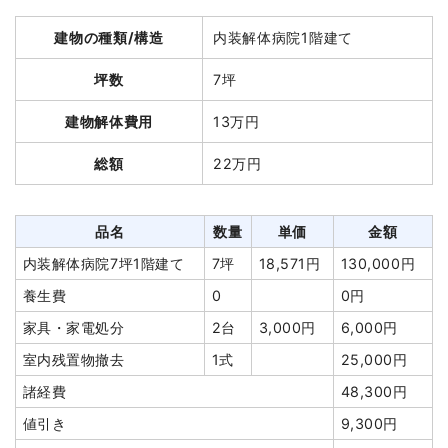
建物解体費用
785万円
建物の種類/構造
軽量鉄骨造住宅2階建て
建物の種類/構造
内装解体病院1階建て
総額
940万円
坪数
45坪
坪数
7坪
建物解体費用
250万2,000円
品名
数量
単価
金額
建物解体費用
13万円
総額
495万円
鉄骨造アパート130坪3階
130坪
60,385
7,850,000
総額
22万円
建て
円
円
養生費
400m²
1,000円
400,000円
品名
数量
単価
金額
土間コンクリート撤去
1式
50,000円
品名
数量
単価
金額
軽量鉄骨造住宅45坪2階
45坪
55,600
2,502,000
建て
円
円
駐車場撤去
1式
65,000円
内装解体病院7坪1階建て
7坪
18,571円
130,000円
小運搬費
45坪
19,867
894,000円
植木・植栽撤去
3台
60,000
180,000円
養生費
0
0円
円
円
家具・家電処分
2台
3,000円
6,000円
養生費
233m²
700円
163,100円
諸経費
175,000円
室内残置物撤去
1式
25,000円
物置撤去
1式
100,000円
値引き
17,600円
諸経費
48,300円
アスベスト撤去
6m³
30,000
180,000円
小計
8,702,400
値引き
9,300円
円
円