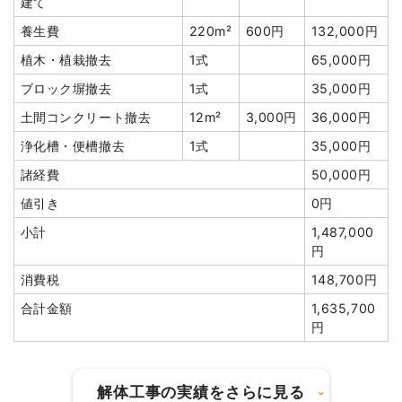
建て
合計金額
1,220,400円
養生費
220m²
600円
132,000円
植木・植栽撤去
1式
65,000円
ブロック塀撤去
1式
35,000円
土間コンクリート撤去
12m²
3,000円
36,000円
建物の種類/構造
木造住宅2階建て
浄化槽・便槽撤去
1式
35,000円
坪数
39坪
諸経費
50,000円
値引き
0円
建物解体費用
128万7,000円
小計
1,487,000
総額
306万円
円
消費税
148,700円
品名
数量
単価
金額
合計金額
1,635,700
円
木造住宅39坪2階建て
39坪
33,000円
1,287,000円
木造住宅9坪1階建て
9坪
55,000円
495,000円
養生費
176m²
800円
140,800円
解体工事の実績をさらに見る