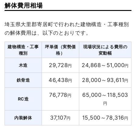
解体費用相場
埼玉県大里郡寄居町で行われた建物構造・工事種別
の解体費用は、以下のとおりです。
建物構造・工事
坪単価（実勢価
現場状況による費用の
種別
格）
変動幅
29,728
24,868～51,000
木造
円
円
46,438
28,000～93,611
鉄骨造
円
円
76,778
65,000～118,503
円
RC造
円
37,107
15,500～78,316
内装解体
円
円