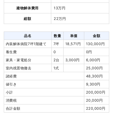
建物解体費用
250万2,000円
品名
数量
単価
金額
建物解体費用
13万円
総額
495万円
鉄骨造アパート130坪3階
130坪
60,385
7,850,000
総額
22万円
建て
円
円
養生費
400m²
1,000円
400,000円
品名
数量
単価
金額
土間コンクリート撤去
1式
50,000円
品名
数量
単価
金額
軽量鉄骨造住宅45坪2階
45坪
55,600
2,502,000
建て
円
円
駐車場撤去
1式
65,000円
内装解体病院7坪1階建て
7坪
18,571円
130,000円
小運搬費
45坪
19,867
894,000円
植木・植栽撤去
3台
60,000
180,000円
養生費
0
0円
円
円
家具・家電処分
2台
3,000円
6,000円
養生費
233m²
700円
163,100円
諸経費
175,000円
室内残置物撤去
1式
25,000円
物置撤去
1式
100,000円
値引き
17,600円
諸経費
48,300円
アスベスト撤去
6m³
30,000
180,000円
小計
8,702,400
値引き
9,300円
円
円
小計
200,000円
植木・植栽撤去
2台
80,000
160,000円
消費税
697,600円
円
消費税
20,000円
合計金額
9,400,000
ブロック塀撤去
1式
100,000円
円
合計金額
220,000円