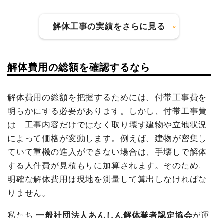
太陽光パネル撤去
1式
60,000円
諸経費
400,000円
解体工事の実績をさらに見る
値引き
59,100円
建物の種類/構造
鉄骨造住宅2階建て
小計
4,500,000
円
坪数
302坪
解体費用の総額を確認するなら
建物の種類/構造
内装解体店舗1階建て
消費税
450,000円
建物解体費用
1,152万7,000円
合計金額
4,950,000
坪数
36坪
解体費用の総額を把握するためには、付帯工事費を
円
総額
1,771万円
明らかにする必要があります。しかし、付帯工事費
建物解体費用
314万9,000円
は、工事内容だけではなく取り壊す建物や立地状況
総額
430万1,000円
品名
数量
単価
金額
によって価格が変動します。例えば、建物が密集し
ていて重機の進入ができない場合は、手壊しで解体
鉄骨造住宅302坪2階建
302坪
38,169
11,527,000
て
円
円
する人件費が見積もりに加算されます。そのため、
品名
数量
単価
金額
明確な解体費用は現地を測量して算出しなければな
養生費
292m²
500円
146,000円
内装解体店舗36坪1階建
36坪
87,472円
3,149,000円
て
りません。
外階段撤去
1式
120,000円
養生費
0
0円
駐車場撤去
1200m²
3,000円
3,600,000
私たち
一般社団法人あんしん解体業者認定協会
が運