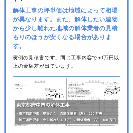
総額
112万5,300円
解体工事の坪単価は地域によって相場
が異なります。また、解体したい建物
品名
数量
単価
金額
から少し離れた地域の解体業者の見積
内装解体住宅33坪1階建
33坪
31,000円
1,023,000円
もりのほうが安くなる場合がありま
て
す。
養生費
0
0円
実例の見積書です。同じ工事内容で50万円以
諸経費
0円
上の金額差が出ています。
値引き
0円
小計
1,023,000円
消費税
102,300円
合計金額
1,125,300円