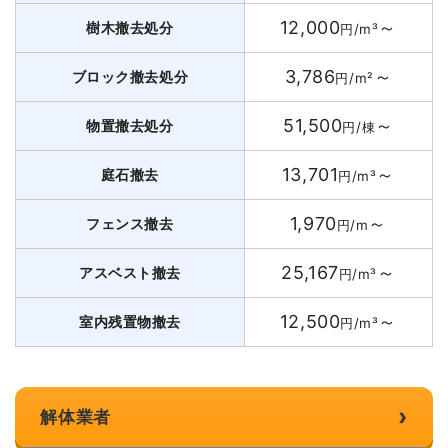
12,000
～
樹木撤去処分
円/m³
3,786
～
ブロック撤去処分
円/m²
51,500
～
物置撤去処分
円/棟
13,701
～
庭石撤去
円/m³
1,970
～
フェンス撤去
円/m
25,167
～
アスベスト撤去
円/m³
12,500
～
室内残置物撤去
円/m³
›
解体業者