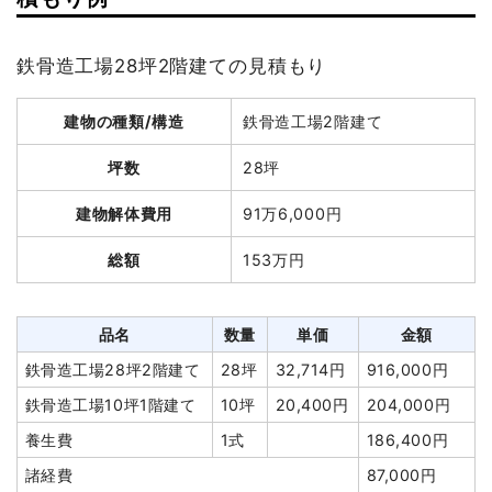
アスベスト撤去
4m³
35,000円
140,000円
坪数
38坪
室内残置物撤去
10m³
12,000円
120,000円
鉄骨造工場28坪2階建ての見積もり
建物解体費用
167万2,000円
家具・家電処分
6台
13,333円
80,000円
建物の種類/構造
鉄骨造工場2階建て
総額
238万3,920円
貯水槽撤去
1式
15,000円
浄化槽・便槽撤去
1式
30,000円
坪数
28坪
諸経費
90,000円
品名
数量
単価
金額
建物解体費用
91万6,000円
値引き
2,000円
軽量鉄骨造住宅38坪2階
38坪
44,000
1,672,000
総額
153万円
建て
円
円
小計
1,890,000円
養生費
259m²
800円
207,200円
消費税
189,000円
庭石撤去
6t
15,000
90,000円
品名
数量
単価
金額
合計金額
2,079,000円
円
鉄骨造工場28坪2階建て
28坪
32,714円
916,000円
植木・植栽撤去
4m³
12,000
48,000円
鉄骨造工場10坪1階建て
10坪
20,400円
204,000円
円
養生費
1式
186,400円
ブロック塀撤去
1式
100,000円
諸経費
87,000円
家具・家電処分
5基
5,000円
25,000円