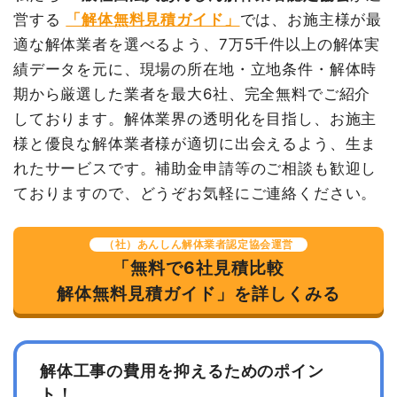
円
土間コンクリート撤去
1式
350,000円
営する
「解体無料見積ガイド」
では、お施主様が最
ブロック塀撤去
1式
40,000円
フロンガス撤去
1式
150,000円
適な解体業者を選べるよう、7万5千件以上の解体実
看板撤去
1式
184,000円
看板撤去
1式
10,000円
績データを元に、現場の所在地・立地条件・解体時
室外設備・機器撤去
1式
20,000円
諸経費
450,000円
期から厳選した業者を最大6社、完全無料でご紹介
アスベスト撤去
35m³
13,000
455,000円
しております。解体業界の透明化を目指し、お施主
値引き
199,000円
円
様と優良な解体業者様が適切に出会えるよう、生ま
小計
3,910,000円
植木・植栽撤去
4m³
12,000
48,000円
れたサービスです。補助金申請等のご相談も歓迎し
消費税
391,000円
円
ておりますので、どうぞお気軽にご連絡ください。
合計金額
4,301,000円
諸経費
50,000円
値引き
90,000円
（社）あんしん解体業者認定協会運営
「無料で6社見積比較
小計
16,100,000
円
解体無料見積ガイド」を詳しくみる
建物の種類/構造
内装解体住宅1階建て
消費税
1,610,000円
坪数
33坪
合計金額
17,710,000
円
解体工事の費用を抑えるためのポイン
建物解体費用
102万3,000円
ト！