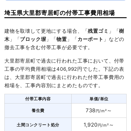
埼玉県大里郡寄居町の付帯工事費用相場
建物を取壊して更地にする場合、「
残置ゴミ
」「
樹
木
」「
ブロック塀
」「
物置
」「
カーポート
」などの
撤去工事を含む付帯工事が必要です。
大里郡寄居町で過去に行われた工事において、付帯
工事の平均費用相場は406,992円でした。下記の表
は、大里郡寄居町で過去に行われた付帯工事費用の
相場を、工事内容別にまとめたものです。
付帯工事内容
単価/単位
738
～
養生費
円/m²
1,920
～
土間コンクリート処分
円/m²