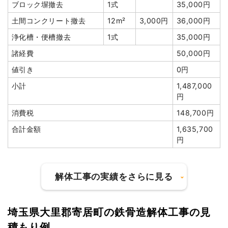
小計
1,090,125円
ブロック塀撤去
1式
35,000円
消費税
109,875円
土間コンクリート撤去
12m²
3,000円
36,000円
合計金額
1,200,000円
浄化槽・便槽撤去
1式
35,000円
諸経費
50,000円
値引き
0円
小計
1,487,000
建物の種類/構造
木造店舗1階建て
円
消費税
148,700円
坪数
40坪
合計金額
1,635,700
建物解体費用
138万5,000円
円
総額
207万9,000円
解体工事の実績をさらに見る
品名
数量
単価
金額
木造店舗40坪1階建て
40坪
34,625円
1,385,000円
埼玉県大里郡寄居町の鉄骨造解体工事の見
建物の種類/構造
軽量鉄骨造住宅2階建て
養生費
80m²
400円
32,000円
積もり例