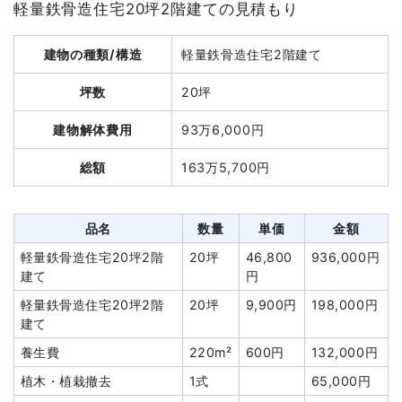
軽量鉄骨造住宅20坪2階建ての見積もり
建物解体費用
69万3,000円
建物の種類/構造
軽量鉄骨造住宅2階建て
総額
120万円
坪数
20坪
品名
数量
単価
金額
建物解体費用
93万6,000円
木造住宅21坪2階建て
21坪
33,000円
693,000円
総額
163万5,700円
養生費
160m²
800円
128,000円
ブロック塀撤去
7m²
3,250円
22,750円
品名
数量
単価
金額
室外設備・機器撤去
1式
50,000円
軽量鉄骨造住宅20坪2階
20坪
46,800
936,000円
浄化槽・便槽撤去
1式
40,000円
建て
円
駐車場撤去
1式
15,000円
軽量鉄骨造住宅20坪2階
20坪
9,900円
198,000円
植木・植栽撤去
1式
80,000円
建て
諸経費
70,000円
養生費
220m²
600円
132,000円
値引き
8,625円
植木・植栽撤去
1式
65,000円