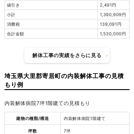
値引き
2,491円
家具・家電処分
1台
2,000円
2,000円
小計
1,390,909円
室内残置物撤去
1式
8,000円
消費税
139,091円
諸経費
15,000円
合計金額
1,530,000円
値引き
0円
小計
2,167,200
円
解体工事の実績をさらに見る
消費税
216,720円
合計金額
2,383,920
埼玉県大里郡寄居町の内装解体工事の見積
円
建物の種類/構造
鉄骨造アパート3階建て
もり例
坪数
130坪
内装解体病院7坪1階建ての見積もり
建物解体費用
785万円
建物の種類/構造
軽量鉄骨造住宅2階建て
建物の種類/構造
内装解体病院1階建て
総額
940万円
坪数
45坪
坪数
7坪