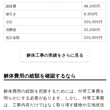
諸経費
48,300円
諸経費
80,000円
物置撤去
1式
150,000円
値引き
9,300円
値引き
4,800円
諸経費
100,000円
小計
200,000円
小計
5,050,000
値引き
8,236円
円
消費税
20,000円
小計
3,536,364
消費税
404,000円
円
合計金額
220,000円
合計金額
5,454,000
消費税
353,636円
円
合計金額
3,890,000
解体工事の実績をさらに見る
円
解体費用の総額を確認するなら
建物の種類/構造
内装解体店舗1階建て
建物の種類/構造
鉄骨造事務所兼住宅2階建て
坪数
36坪
解体費用の総額を把握するためには、付帯工事費を
坪数
67坪
明らかにする必要があります。しかし、付帯工事費
建物解体費用
314万9,000円
建物解体費用
178万9,000円
は、工事内容だけではなく取り壊す建物や立地状況
総額
430万1,000円