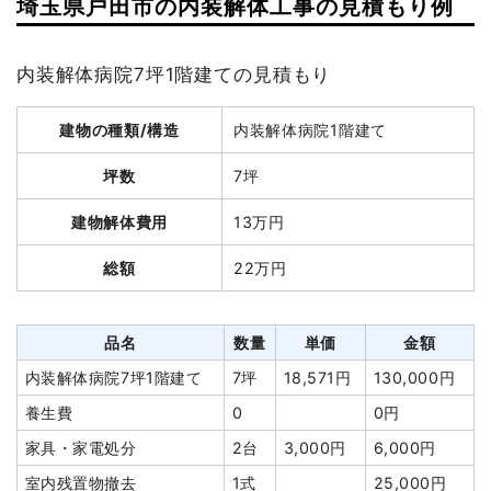
埼玉県戸田市の内装解体工事の見積もり例
建物の種類/構造
鉄骨造事務所兼住宅2階建て
坪数
108坪
内装解体病院7坪1階建ての見積もり
坪数
66坪
建物解体費用
418万5,800円
建物解体費用
239万8,000円
総額
545万4,000円
建物の種類/構造
内装解体病院1階建て
総額
389万円
坪数
7坪
品名
数量
単価
金額
建物解体費用
13万円
軽量鉄骨造アパート108坪2
108坪
38,757
4,185,800
品名
数量
単価
金額
階建て
円
円
総額
22万円
鉄骨造事務所兼住宅66坪2
66坪
36,333
2,398,000
養生費
224m²
1,000
224,000円
階建て
円
円
円
養生費
378m²
700円
264,600円
品名
数量
単価
金額
土間コンクリート撤去
170m²
2,500
425,000円
アスベスト撤去
5m³
35,000
175,000円
内装解体病院7坪1階建て
7坪
18,571円
130,000円
円
円
養生費
0
0円
フェンス撤去
1式
50,000円
室内残置物撤去
18m³
18,000
324,000円
家具・家電処分
2台
3,000円
6,000円
ブロック塀撤去
1式
60,000円
円
室内残置物撤去
1式
25,000円
植木・植栽撤去
1式
30,000円
屋外残置物撤去
1式
133,000円