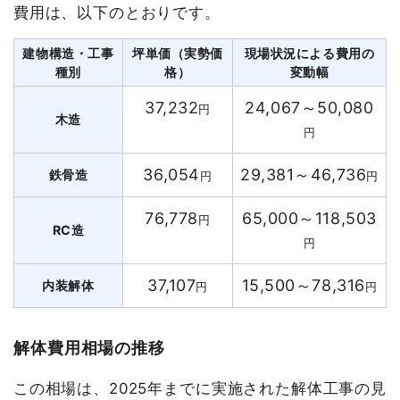
費用は、以下のとおりです。
建物構造・工事
坪単価（実勢価
現場状況による費用の
種別
格）
変動幅
37,232
24,067～50,080
円
木造
円
36,054
29,381～46,736
鉄骨造
円
円
76,778
65,000～118,503
円
RC造
円
37,107
15,500～78,316
内装解体
円
円
解体費用相場の推移
この相場は、2025年までに実施された解体工事の見