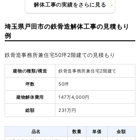
解体工事の実績をさらに見る
建物解体費用
175万5,000円
埼玉県戸田市の鉄骨造解体工事の見積もり
総額
220万円
建物の種類/構造
軽量鉄骨造アパート2階建て
例
坪数
108坪
品名
数量
単価
金額
鉄骨造事務所兼住宅50坪2階建ての見積もり
木造住宅50坪2階建て
50坪
35,100円
1,755,000円
建物解体費用
504万7,515円
狭小地加算
5坪
25,000円
125,000円
建物の種類/構造
鉄骨造事務所兼住宅2階建て
総額
707万4,000円
養生費
270m²
700円
189,000円
坪数
50坪
土間コンクリート撤去
1式
80,000円
品名
数量
単価
金額
植木・植栽撤去
1式
15,000円
建物解体費用
147万4,000円
軽量鉄骨造アパート108坪2
108坪
46,736
5,047,515
門扉・門柱撤去
1式
15,000円
総額
231万円
階建て
円
円
ブロック塀撤去
1m³
5,000円
5,000円
養生費
353m²
849円
299,625円
諸経費
25,000円
植木・植栽撤去
1式
60,000円
品名
数量
単価
金額
値引き
209,000円