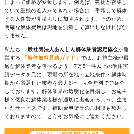
によって価格が変動します。例えば、建物が密集し
総額
305万6,900円
ていて重機の進入ができない場合は、手壊しで解体
する人件費が見積もりに加算されます。そのため、
品名
数量
単価
金額
品名
数量
単価
金額
明確な解体費用は現地を測量して算出しなければな
内装解体店舗36坪1階建
36坪
87,472円
3,149,000円
て
りません。
鉄骨造事務所兼住宅67坪2
67坪
26,701
1,789,000
階建て
円
円
養生費
0
0円
私たち
一般社団法人あんしん解体業者認定協会
が運
養生費
1式
200,000円
土間コンクリート撤去
1式
350,000円
営する
「解体無料見積ガイド」
では、お施主様が最
土間コンクリート撤去
120m²
3,000
360,000円
フロンガス撤去
1式
150,000円
適な解体業者を選べるよう、7万5千件以上の解体実
円
看板撤去
1式
10,000円
績データを元に、現場の所在地・立地条件・解体時
室内残置物撤去
1式
165,000円
諸経費
450,000円
期から厳選した業者を最大6社、完全無料でご紹介
物置撤去
1式
175,000円
しております。解体業界の透明化を目指し、お施主
値引き
199,000円
諸経費
90,000円
様と優良な解体業者様が適切に出会えるよう、生ま
小計
3,910,000円
値引き
0円
れたサービスです。補助金申請等のご相談も歓迎し
消費税
391,000円
小計
2,779,000
ておりますので、どうぞお気軽にご連絡ください。
合計金額
4,301,000円
円
消費税
277,900円
（社）あんしん解体業者認定協会運営