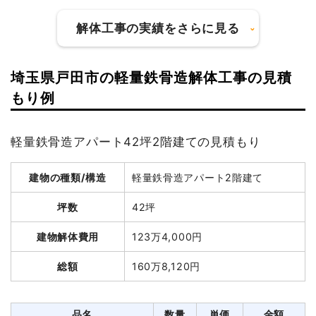
解体工事の実績をさらに見る
埼玉県戸田市の軽量鉄骨造解体工事の見積
建物の種類/構造
木造住宅2階建て
もり例
坪数
30坪
軽量鉄骨造アパート42坪2階建ての見積もり
建物解体費用
150万2,400円
建物の種類/構造
軽量鉄骨造アパート2階建て
総額
235万円
坪数
42坪
品名
数量
単価
金額
建物解体費用
123万4,000円
木造住宅30坪2階建て
30坪
50,080円
1,502,400円
総額
160万8,120円
養生費
220m²
900円
198,000円
アスベスト撤去
4m³
40,000円
160,000円
品名
数量
単価
金額