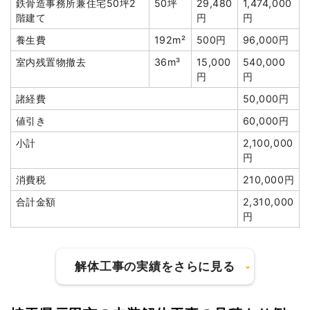
土間コンクリート撤去
70m²
1,200
84,000円
鉄骨造事務所兼住宅50坪2
50坪
29,480
1,474,000
円
小計
2,000,000円
階建て
円
円
室内残置物撤去
1式
1,160,000
消費税
200,000円
養生費
192m²
500円
96,000円
円
合計金額
2,200,000円
室内残置物撤去
36m³
15,000
540,000
有価物買取
1式
-140,000
円
円
円
諸経費
50,000円
諸経費
90,000円
値引き
60,000円
値引き
51,140円
小計
2,100,000
小計
6,550,000
円
円
消費税
210,000円
消費税
524,000円
合計金額
2,310,000
合計金額
7,074,000
円
円
解体工事の実績をさらに見る
建物の種類/構造
軽量鉄骨造アパート2階建て