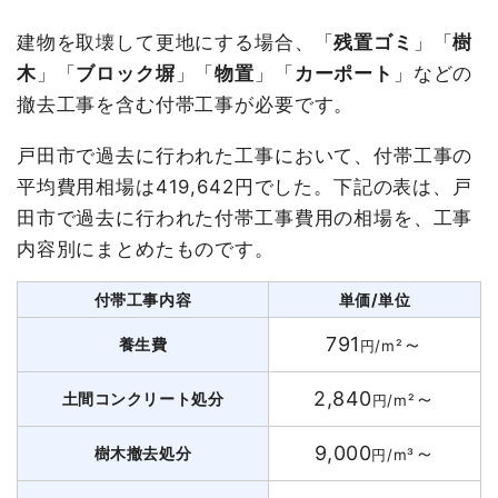
建物を取壊して更地にする場合、「
残置ゴミ
」「
樹
木
」「
ブロック塀
」「
物置
」「
カーポート
」などの
撤去工事を含む付帯工事が必要です。
戸田市で過去に行われた工事において、付帯工事の
平均費用相場は419,642円でした。下記の表は、戸
田市で過去に行われた付帯工事費用の相場を、工事
内容別にまとめたものです。
付帯工事内容
単価/単位
791
～
養生費
円/m²
2,840
～
土間コンクリート処分
円/m²
9,000
～
樹木撤去処分
円/m³