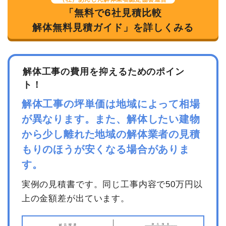
「無料で6社見積比較
合計金額
3,056,900
円
解体無料見積ガイド」を詳しくみる
建物の種類/構造
内装解体住宅1階建て
坪数
33坪
解体工事の費用を抑えるためのポイン
建物解体費用
102万3,000円
ト！
総額
112万5,300円
解体工事の坪単価は地域によって相場
が異なります。また、解体したい建物
品名
数量
単価
金額
から少し離れた地域の解体業者の見積
内装解体住宅33坪1階建
33坪
31,000円
1,023,000円
もりのほうが安くなる場合がありま
て
す。
養生費
0
0円
実例の見積書です。同じ工事内容で50万円以
諸経費
0円
上の金額差が出ています。
値引き
0円
小計
1,023,000円