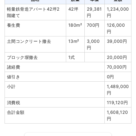
土間コンクリート撤去
1式
40,000円
軽量鉄骨造アパート42坪2
42坪
29,381
1,234,000
ブロック塀撤去
1式
20,000円
階建て
円
円
カーポート撤去
1式
15,000円
養生費
180m²
700円
126,000
浄化槽・便槽撤去
1式
60,000円
円
植木・植栽撤去
1式
30,000円
土間コンクリート撤去
13m²
3,000
39,000円
円
諸経費
130,000円
ブロック塀撤去
1式
20,000円
値引き
20,940円
諸経費
70,000円
小計
2,134,460円
値引き
0円
消費税
215,540円
小計
1,489,000
合計金額
2,350,000円
円
消費税
119,120円
合計金額
1,608,120
円
建物の種類/構造
木造住宅2階建て
坪数
50坪