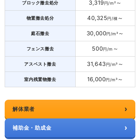
3,319
～
ブロック撤去処分
円/m²
40,325
～
物置撤去処分
円/棟
30,000
～
庭石撤去
円/m³
500
～
フェンス撤去
円/m
31,643
～
アスベスト撤去
円/m³
16,000
～
室内残置物撤去
円/m³
›
解体業者
›
補助金・助成金