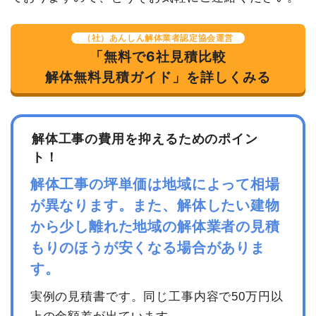
値引き
0円
小計
5,850,000
（社）あんしん解体業者認定協会運営
建物の種類/構造
内装解体病院1階建て
円
「無料で6社見積比較
消費税
0円
坪数
7坪
解体無料見積ガイド」を詳しくみる
合計金額
5,850,000
建物解体費用
13万円
円
総額
22万円
解体工事の費用を抑えるためのポイン
ト！
品名
数量
単価
金額
解体工事の坪単価は地域によって相場
内装解体病院7坪1階建て
7坪
18,571円
130,000円
が異なります。また、解体したい建物
養生費
0
0円
から少し離れた地域の解体業者の見積
家具・家電処分
2台
3,000円
6,000円
もりのほうが安くなる場合がありま
室内残置物撤去
1式
25,000円
す。
諸経費
48,300円
実例の見積書です。同じ工事内容で50万円以
値引き
9,300円