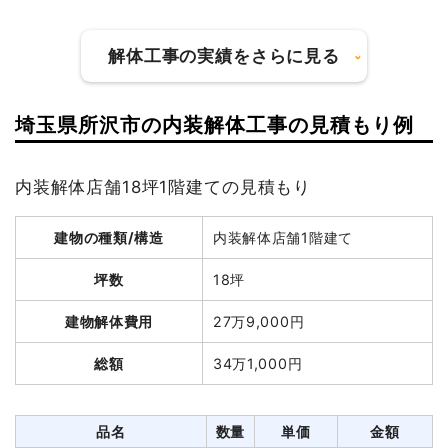
合計金額
1,450,000
円
解体工事の実績をさらに見る
埼玉県所沢市の内装解体工事の見積もり例
建物の種類/構造
軽量鉄骨造住宅2階建て
建物の種類/構造
鉄骨造アパート2階建て
坪数
26坪
内装解体店舗18坪1階建ての見積もり
坪数
40坪
建物解体費用
70万1,600円
建物解体費用
183万6,240円
建物の種類/構造
内装解体店舗1階建て
総額
105万8,400円
総額
260万円
坪数
18坪
建物解体費用
27万9,000円
品名
数量
単価
金額
品名
数量
単価
金額
軽量鉄骨造住宅26坪2階建
26坪
26,985
701,600円
総額
34万1,000円
鉄骨造アパート40坪2階
40坪
45,906
1,836,240
て
円
建て
円
円
養生費
125m²
950円
118,750円
養生費
220m²
1,000円
220,000円
品名
数量
単価
金額
駐車場撤去
1式
30,000円