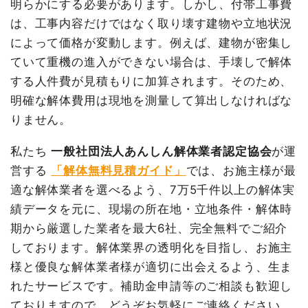
建物の種類/構造
鉄骨造工場3階建て
明らかにする必要があります。しかし、付帯工事費
建物解体費用
315万7,975円
は、工事内容だけではなく取り壊す建物や立地状況
坪数
123坪
総額
450万円
によって価格が変動します。例えば、建物が密集し
建物解体費用
494万8,000円
ていて重機の進入ができない場合は、手壊しで解体
する人件費が見積もりに加算されます。そのため、
品名
数量
単価
金額
総額
585万円
明確な解体費用は現地を測量して算出しなければな
内装解体店舗39坪1階建
39
80,974
3,157,975円
て
坪
円
りません。
品名
数量
単価
金額
養生費
1式
40,000円
私たち
一般社団法人あんしん解体業者認定協会
が運
鉄骨造工場123坪3階建
123坪
40,228
4,948,000
看板撤去
1式
380,000円
営する
「解体無料見積ガイド」
では、お施主様が最
て
円
円
諸経費
520,000円
適な解体業者を選べるよう、7万5千件以上の解体実
養生費
520m²
800円
416,000円
値引き
7,772円
績データを元に、現場の所在地・立地条件・解体時
土間コンクリート撤去
1式
64,000円
小計
4,090,203円
期から厳選した業者を最大6社、完全無料でご紹介
外階段撤去
1式
100,000円
しております。解体業界の透明化を目指し、お施主
消費税
409,797円
物置撤去
1棟
50,000
50,000円
様と優良な解体業者様が適切に出会えるよう、生ま
合計金額
4,500,000円
円
れたサービスです。補助金申請等のご相談も歓迎し
諸経費
272,000円
ておりますので、どうぞお気軽にご連絡ください。