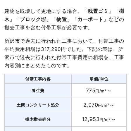
建物を取壊して更地にする場合、「
残置ゴミ
」「
樹
木
」「
ブロック塀
」「
物置
」「
カーポート
」などの
撤去工事を含む付帯工事が必要です。
所沢市で過去に行われた工事において、付帯工事の
平均費用相場は317,290円でした。下記の表は、所
沢市で過去に行われた付帯工事費用の相場を、工事
内容別にまとめたものです。
付帯工事内容
単価/単位
775
～
養生費
円/m²
2,970
～
土間コンクリート処分
円/m²
12,953
～
樹木撤去処分
円/m³