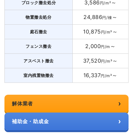
3,586
～
ブロック撤去処分
円/m²
24,886
～
物置撤去処分
円/棟
10,875
～
庭石撤去
円/m³
2,000
～
フェンス撤去
円/m
37,520
～
アスベスト撤去
円/m³
16,337
～
室内残置物撤去
円/m³
›
解体業者
›
補助金・助成金