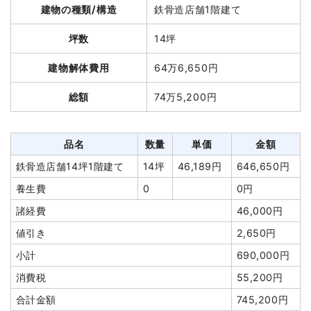
建物の種類/構造
鉄骨造店舗1階建て
総額
145万円
諸経費
95,000円
坪数
14坪
値引き
3,985円
品名
数量
単価
金額
小計
3,545,455
建物解体費用
64万6,650円
円
軽量鉄骨造住宅25坪2階建
25坪
40,000
1,000,000
総額
74万5,200円
て
円
円
消費税
354,545円
養生費
180m²
800円
144,000円
合計金額
3,900,000
円
アスベスト撤去
1式
100,000円
品名
数量
単価
金額
ブロック塀撤去
7m²
3,560円
24,920円
鉄骨造店舗14坪1階建て
14坪
46,189円
646,650円
土間コンクリート撤去
15m²
3,000円
45,000円
養生費
0
0円
諸経費
30,000円
諸経費
46,000円
値引き
1,327円
値引き
2,650円
小計
1,342,593
小計
690,000円
円
消費税
55,200円
消費税
107,407円
合計金額
745,200円