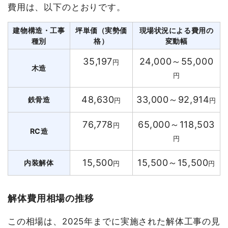
費用は、以下のとおりです。
建物構造・工事
坪単価（実勢価
現場状況による費用の
種別
格）
変動幅
35,197
24,000～55,000
円
木造
円
48,630
33,000～92,914
鉄骨造
円
円
76,778
65,000～118,503
円
RC造
円
15,500
15,500～15,500
内装解体
円
円
解体費用相場の推移
この相場は、2025年までに実施された解体工事の見