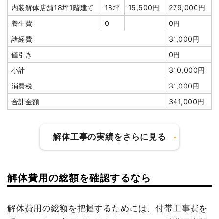
アスベスト撤去
4m³
40,000
160,000円
内装解体店舗18坪1階建て
18坪
15,500円
279,000円
ブロック塀撤去
1式
50,000円
円
養生費
0
0円
諸経費
80,000円
浄化槽・便槽撤去
1台
50,000
50,000円
諸経費
31,000円
円
値引き
350円
値引き
0円
ブロック塀撤去
1本
50,000
50,000円
小計
980,000円
円
小計
310,000円
消費税
78,400円
諸経費
110,000円
消費税
31,000円
合計金額
1,058,400
値引き
68,864円
合計金額
341,000円
円
小計
2,357,376
円
解体工事の実績をさらに見る
消費税
242,624円
合計金額
2,600,000
円
解体費用の総額を確認するなら
建物の種類/構造
内装解体店舗1階建て
坪数
39坪
解体費用の総額を把握するためには、付帯工事費を