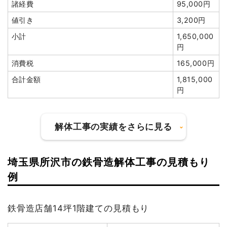
諸経費
95,000円
建物の種類/構造
木造アパート2階建て
値引き
3,200円
坪数
84坪
小計
1,650,000
円
建物解体費用
235万1,440円
消費税
165,000円
総額
390万円
合計金額
1,815,000
円
品名
数量
単価
金額
木造アパート84坪2階建
84坪
27,993
2,351,440
解体工事の実績をさらに見る
て
円
円
養生費
570m²
900円
513,000円
埼玉県所沢市の鉄骨造解体工事の見積もり
アスベスト撤去
8m³
35,000
280,000円
建物の種類/構造
軽量鉄骨造住宅2階建て
例
円
坪数
25坪
土間コンクリート撤去
1式
95,000円
鉄骨造店舗14坪1階建ての見積もり
ブロック塀撤去
1式
140,000円
建物解体費用
100万円
外階段撤去
1式
75,000円