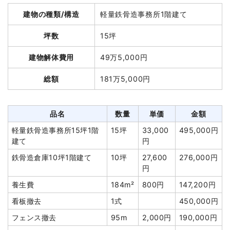
建物の種類/構造
軽量鉄骨造事務所1階建て
総額
100万円
坪数
15坪
品名
数量
単価
金額
建物解体費用
49万5,000円
木造住宅15坪2階建て
15坪
55,000円
825,000円
総額
181万5,000円
養生費
126m²
700円
88,200円
室内残置物撤去
1式
30,000円
品名
数量
単価
金額
諸経費
0円
軽量鉄骨造事務所15坪1階
15坪
33,000
495,000円
値引き
34,109円
建て
円
小計
909,091円
鉄骨造倉庫10坪1階建て
10坪
27,600
276,000円
消費税
90,909円
円
合計金額
1,000,000円
養生費
184m²
800円
147,200円
看板撤去
1式
450,000円
フェンス撤去
95m
2,000円
190,000円