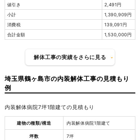
値引き
2,491円
家具・家電処分
1台
2,000円
2,000円
小計
1,390,909円
室内残置物撤去
1式
8,000円
消費税
139,091円
諸経費
15,000円
合計金額
1,530,000円
値引き
0円
小計
2,167,200
円
解体工事の実績をさらに見る
消費税
216,720円
合計金額
2,383,920
埼玉県鶴ヶ島市の内装解体工事の見積もり
円
建物の種類/構造
鉄骨造アパート3階建て
例
坪数
130坪
内装解体病院7坪1階建ての見積もり
建物解体費用
785万円
建物の種類/構造
軽量鉄骨造住宅2階建て
建物の種類/構造
内装解体病院1階建て
総額
940万円
坪数
45坪
坪数
7坪