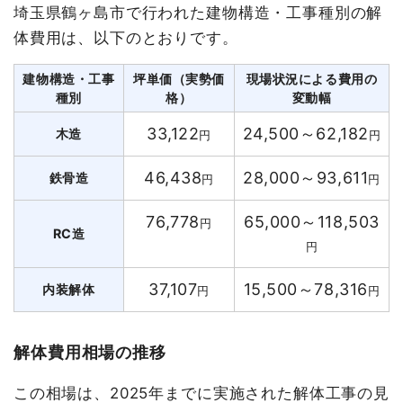
埼玉県鶴ヶ島市で行われた建物構造・工事種別の解
体費用は、以下のとおりです。
建物構造・工事
坪単価（実勢価
現場状況による費用の
種別
格）
変動幅
33,122
24,500～62,182
木造
円
円
46,438
28,000～93,611
鉄骨造
円
円
76,778
65,000～118,503
円
RC造
円
37,107
15,500～78,316
内装解体
円
円
解体費用相場の推移
この相場は、2025年までに実施された解体工事の見