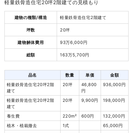
軽量鉄骨造住宅20坪2階建ての見積もり
建物解体費用
80万7,600円
建物の種類/構造
軽量鉄骨造住宅2階建て
総額
129万6,000円
坪数
20坪
品名
数量
単価
金額
建物解体費用
93万6,000円
木造住宅27坪2階建て
27坪
29,911円
807,600円
総額
163万5,700円
養生費
162m²
700円
113,400円
土間コンクリート撤去
22m²
1,500円
33,000円
品名
数量
単価
金額
ブロック塀撤去
11m
6,000円
66,000円
軽量鉄骨造住宅20坪2階
20坪
46,800
936,000円
植木・植栽撤去
1台
50,000円
50,000円
建て
円
諸経費
130,000円
軽量鉄骨造住宅20坪2階
20坪
9,900円
198,000円
値引き
0円
建て
小計
1,200,000円
養生費
220m²
600円
132,000円
消費税
96,000円
植木・植栽撤去
1式
65,000円