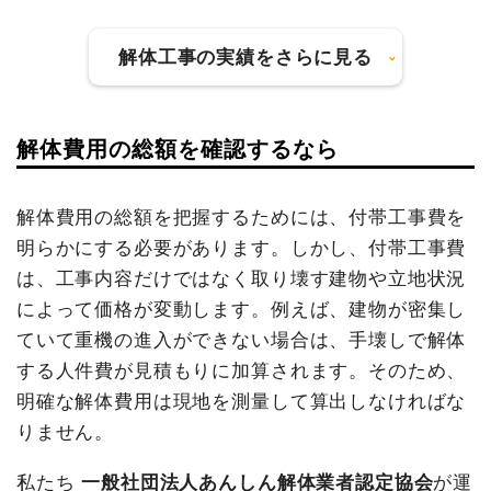
太陽光パネル撤去
1式
60,000円
諸経費
400,000円
解体工事の実績をさらに見る
値引き
59,100円
建物の種類/構造
鉄骨造住宅2階建て
小計
4,500,000
円
坪数
302坪
解体費用の総額を確認するなら
建物の種類/構造
内装解体店舗1階建て
消費税
450,000円
建物解体費用
1,152万7,000円
合計金額
4,950,000
坪数
36坪
解体費用の総額を把握するためには、付帯工事費を
円
総額
1,771万円
明らかにする必要があります。しかし、付帯工事費
建物解体費用
314万9,000円
は、工事内容だけではなく取り壊す建物や立地状況
総額
430万1,000円
品名
数量
単価
金額
によって価格が変動します。例えば、建物が密集し
ていて重機の進入ができない場合は、手壊しで解体
鉄骨造住宅302坪2階建
302坪
38,169
11,527,000
て
円
円
する人件費が見積もりに加算されます。そのため、
品名
数量
単価
金額
明確な解体費用は現地を測量して算出しなければな
養生費
292m²
500円
146,000円
内装解体店舗36坪1階建
36坪
87,472円
3,149,000円
て
りません。
外階段撤去
1式
120,000円
養生費
0
0円
駐車場撤去
1200m²
3,000円
3,600,000
私たち
一般社団法人あんしん解体業者認定協会
が運