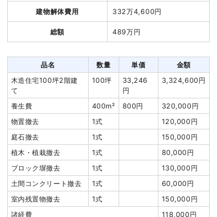
建物解体費用
332万4,600円
総額
489万円
品名
数量
単価
金額
木造住宅100坪2階建
100坪
33,246
3,324,600円
て
円
養生費
400m²
800円
320,000円
物置撤去
1式
120,000円
庭石撤去
1式
150,000円
植木・植栽撤去
1式
80,000円
ブロック塀撤去
1式
130,000円
土間コンクリート撤去
1式
60,000円
室内残置物撤去
1式
150,000円
諸経費
118,000円