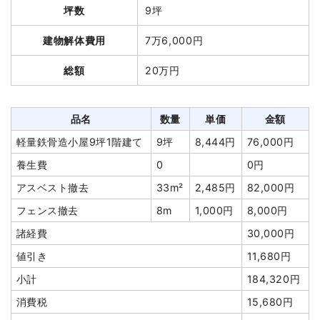
坪数
9坪
品名
数量
単価
金額
建物解体費用
7万6,000円
木造住宅23坪2階建て
23坪
56,598円
1,301,750円
養生費
200m²
600円
120,000円
総額
20万円
ブロック塀撤去
1式
50,000円
植木・植栽撤去
1式
40,000円
品名
数量
単価
金額
諸経費
25,000円
軽量鉄骨造小屋9坪1階建て
9坪
8,444円
76,000円
値引き
6,750円
養生費
0
0円
小計
1,530,000円
アスベスト撤去
33m²
2,485円
82,000円
消費税
153,000円
フェンス撤去
8m
1,000円
8,000円
合計金額
1,683,000円
諸経費
30,000円
値引き
11,680円
小計
184,320円
消費税
15,680円
建物の種類/構造
木造住宅2階建て