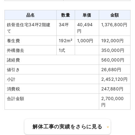
養生費
1式
100,000円
ブロック塀撤去
28m²
3,943円
110,400円
品名
数量
単価
金額
植木・植栽撤去
4台
40,000
160,000円
鉄骨造住宅34坪2階建
34坪
40,494
1,376,800円
円
て
円
土間コンクリート撤去
14m²
3,064円
42,900円
養生費
192m²
1,000円
192,000円
物置撤去
1式
150,000円
外構撤去
1式
350,000円
諸経費
150,000円
諸経費
560,000円
値引き
5,980円
値引き
26,680円
小計
2,335,820
小計
2,452,120円
円
消費税
247,880円
消費税
234,180円
合計金額
2,700,000
合計金額
2,570,000
円
円
解体工事の実績をさらに見る