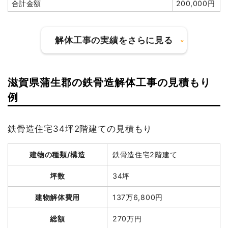
合計金額
200,000円
坪数
56坪
建物解体費用
232万4,125円
解体工事の実績をさらに見る
総額
321万1,147円
滋賀県蒲生郡の鉄骨造解体工事の見積もり
建物の種類/構造
軽量鉄骨造住宅2階建て
品名
数量
単価
金額
例
木造住宅56坪2階建て
56坪
41,502円
2,324,125円
坪数
32坪
養生費
258m²
950円
245,100円
鉄骨造住宅34坪2階建ての見積もり
建物解体費用
162万8,500円
ブロック塀撤去
1式
80,000円
総額
257万円
建物の種類/構造
鉄骨造住宅2階建て
諸経費
270,000円
値引き
0円
坪数
34坪
品名
数量
単価
金額
小計
2,919,225円
建物解体費用
137万6,800円
軽量鉄骨造住宅32坪2階建
32坪
50,891
1,628,500
消費税
291,922円
て
円
円
総額
270万円
合計金額
3,211,147円