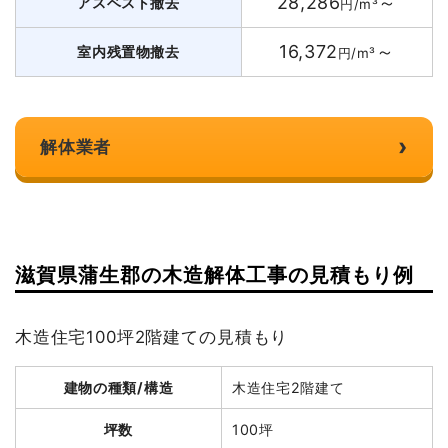
28,286
～
アスベスト撤去
円/m³
16,372
～
室内残置物撤去
円/m³
›
解体業者
滋賀県蒲生郡の木造解体工事の見積もり例
木造住宅100坪2階建ての見積もり
建物の種類/構造
木造住宅2階建て
坪数
100坪