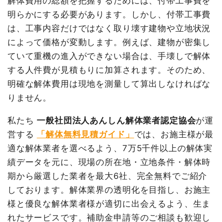
解体費用の総額を把握するためには、付帯工事費を
建物解体費用
38万円
明らかにする必要があります。しかし、付帯工事費
は、工事内容だけではなく取り壊す建物や立地状況
総額
36万円
によって価格が変動します。例えば、建物が密集し
ていて重機の進入ができない場合は、手壊しで解体
品名
数量
単価
金額
する人件費が見積もりに加算されます。そのため、
内装解体倉庫23坪1階建て
23坪
16,522円
380,000円
明確な解体費用は現地を測量して算出しなければな
養生費
0
0円
りません。
有価物買取
30kg
-1,500円
-45,000円
私たち
一般社団法人あんしん解体業者認定協会
が運
諸経費
0円
営する
「解体無料見積ガイド」
では、お施主様が最
値引き
8,500円
適な解体業者を選べるよう、7万5千件以上の解体実
小計
326,500円
績データを元に、現場の所在地・立地条件・解体時
消費税
33,500円
期から厳選した業者を最大6社、完全無料でご紹介
しております。解体業界の透明化を目指し、お施主
合計金額
360,000円
様と優良な解体業者様が適切に出会えるよう、生ま
れたサービスです。補助金申請等のご相談も歓迎し