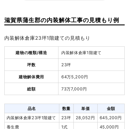
建物の種類/構造
軽量鉄骨造住宅2階建て
坪数
38坪
建物の種類/構造
鉄骨造倉庫2階建て
滋賀県蒲生郡の内装解体工事の見積もり例
建物解体費用
147万2,640円
坪数
65坪
内装解体倉庫23坪1階建ての見積もり
総額
250万円
建物解体費用
127万5,119円
建物の種類/構造
内装解体倉庫1階建て
総額
280万2,271円
品名
数量
単価
金額
坪数
23坪
軽量鉄骨造住宅38坪2階建
38坪
38,754
1,472,640
品名
数量
単価
金額
て
円
円
建物解体費用
64万5,200円
鉄骨造倉庫65坪2階建
65坪
19,617円
1,275,119円
養生費
1式
226,560円
総額
73万7,000円
て
植木・植栽撤去
1式
80,000円
養生費
296m²
900円
266,400円
庭石撤去
1式
60,000円
アスベスト撤去
132m²
4,000円
528,000円
品名
数量
単価
金額
ブロック塀撤去
20m²
5,000円
100,000円
アスベスト撤去
7m³
28,286
198,000円
内装解体倉庫23坪1階建て
23坪
28,052円
645,200円
土間コンクリート撤去
1式
150,000円
円
養生費
1式
45,000円