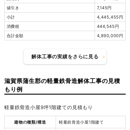
値引き
7,145円
小計
4,445,455円
消費税
444,545円
合計金額
4,890,000円
解体工事の実績をさらに見る
滋賀県蒲生郡の軽量鉄骨造解体工事の見積
建物の種類/構造
木造住宅2階建て
もり例
坪数
23坪
軽量鉄骨造小屋9坪1階建ての見積もり
建物解体費用
130万1,750円
総額
168万3,000円
建物の種類/構造
軽量鉄骨造小屋1階建て