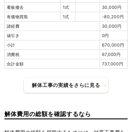
諸経費
230,000円
諸経費
280,000円
看板撤去
1式
30,000円
値引き
46,473円
値引き
0円
有価物買取
1式
-80,200円
小計
2,272,727
小計
2,547,519円
諸経費
30,000円
円
消費税
254,752円
値引き
0円
消費税
227,273円
合計金額
2,802,271
小計
670,000円
合計金額
2,500,000
円
円
消費税
67,000円
合計金額
737,000円
解体工事の実績をさらに見る
建物の種類/構造
内装解体倉庫1階建て
解体費用の総額を確認するなら
坪数
23坪