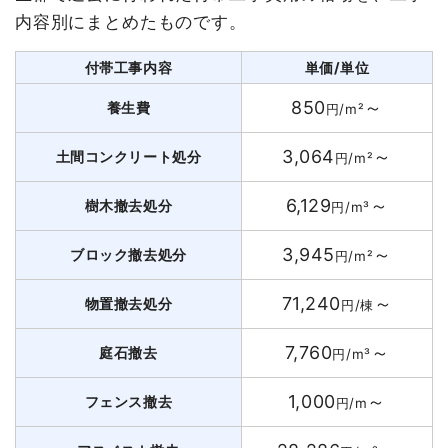
内容別にまとめたものです。
付帯工事内容
単価/単位
850
～
養生費
円/m²
3,064
～
土間コンクリート処分
円/m²
6,129
～
樹木撤去処分
円/m³
3,945
～
ブロック撤去処分
円/m²
71,240
～
物置撤去処分
円/棟
7,760
～
庭石撤去
円/m³
1,000
～
フェンス撤去
円/m