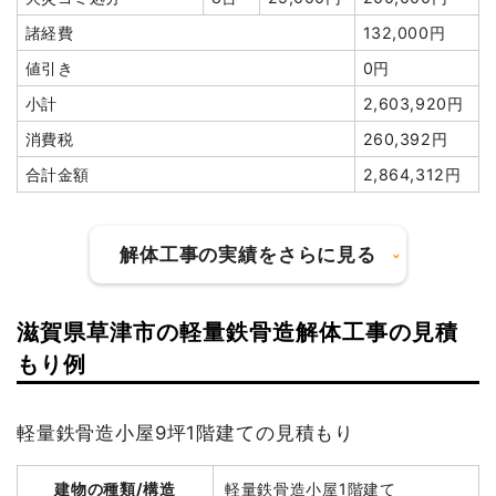
諸経費
132,000円
値引き
0円
小計
2,603,920円
消費税
260,392円
合計金額
2,864,312円
解体工事の実績をさらに見る
滋賀県草津市の軽量鉄骨造解体工事の見積
建物の種類/構造
木造住宅2階建て
もり例
坪数
33坪
軽量鉄骨造小屋9坪1階建ての見積もり
建物解体費用
99万2,070円
建物の種類/構造
軽量鉄骨造小屋1階建て
総額
181万4,400円