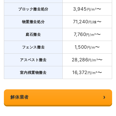
3,945
〜
ブロック撤去処分
円/m²
71,240
〜
物置撤去処分
円/棟
7,760
〜
庭石撤去
円/m³
1,500
〜
フェンス撤去
円/m
28,286
〜
アスベスト撤去
円/m³
16,372
〜
室内残置物撤去
円/m³
›
解体業者