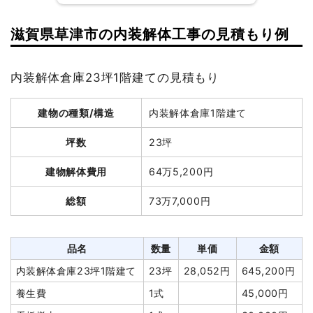
建物の種類/構造
軽量鉄骨造住宅2階建て
滋賀県草津市の内装解体工事の見積もり例
建物の種類/構造
鉄骨造倉庫2階建て
坪数
38坪
内装解体倉庫23坪1階建ての見積もり
坪数
65坪
建物解体費用
147万2,640円
建物解体費用
127万5,119円
総額
250万円
建物の種類/構造
内装解体倉庫1階建て
総額
280万2,271円
坪数
23坪
品名
数量
単価
金額
建物解体費用
64万5,200円
軽量鉄骨造住宅38坪2階建
38坪
38,754
1,472,640
品名
数量
単価
金額
て
円
円
総額
73万7,000円
鉄骨造倉庫65坪2階建
65坪
19,617円
1,275,119円
養生費
1式
226,560円
て
植木・植栽撤去
1式
80,000円
養生費
296m²
900円
266,400円
品名
数量
単価
金額
庭石撤去
1式
60,000円
アスベスト撤去
132m²
4,000円
528,000円
内装解体倉庫23坪1階建て
23坪
28,052円
645,200円
ブロック塀撤去
20m²
5,000円
100,000円
アスベスト撤去
7m³
28,286
198,000円
養生費
1式
45,000円
円
土間コンクリート撤去
1式
150,000円