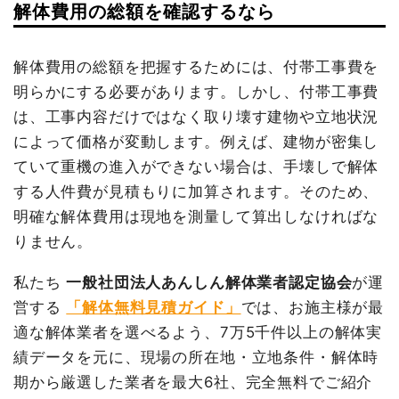
解体費用の総額を確認するなら
坪数
42坪
解体費用の総額を把握するためには、付帯工事費を
建物解体費用
121万2,500円
明らかにする必要があります。しかし、付帯工事費
総額
182万5,200円
は、工事内容だけではなく取り壊す建物や立地状況
によって価格が変動します。例えば、建物が密集し
ていて重機の進入ができない場合は、手壊しで解体
品名
数量
単価
金額
する人件費が見積もりに加算されます。そのため、
木造住宅42坪1階建て
42坪
28,869円
1,212,500円
明確な解体費用は現地を測量して算出しなければな
養生費
60m²
1,800円
108,000円
りません。
植木・植栽撤去
24m³
12,200円
292,800円
諸経費
77,000円
私たち
一般社団法人あんしん解体業者認定協会
が運
営する
「解体無料見積ガイド」
では、お施主様が最
値引き
300円
適な解体業者を選べるよう、7万5千件以上の解体実
小計
1,690,000円
績データを元に、現場の所在地・立地条件・解体時
消費税
135,200円
期から厳選した業者を最大6社、完全無料でご紹介
合計金額
1,825,200円