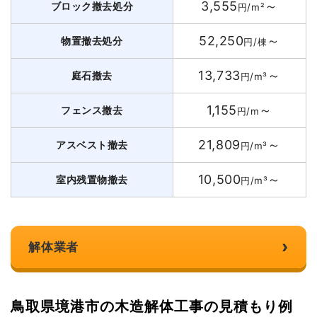
3,555
～
ブロック撤去処分
円/m²
52,250
～
物置撤去処分
円/棟
13,733
～
庭石撤去
円/m³
1,155
～
フェンス撤去
円/m
21,809
～
アスベスト撤去
円/m³
10,500
～
室内残置物撤去
円/m³
›
解体業者
鳥取県境港市の木造解体工事の見積もり例