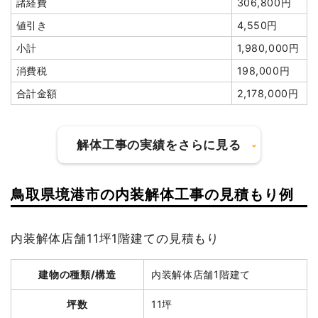
諸経費
306,800円
値引き
4,550円
小計
1,980,000円
消費税
198,000円
合計金額
2,178,000円
解体工事の実績をさらに見る
鳥取県境港市の内装解体工事の見積もり例
建物の種類/構造
木造住宅1階建て
内装解体店舗11坪1階建ての見積もり
坪数
8坪
建物解体費用
34万2,840円
建物の種類/構造
内装解体店舗1階建て
総額
86万7,724円
坪数
11坪