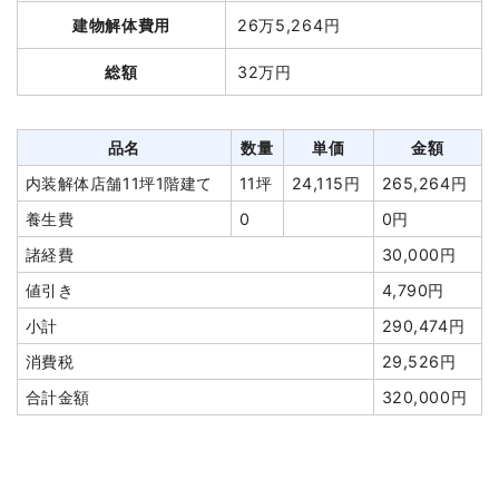
建物解体費用
26万5,264円
品名
数量
単価
金額
総額
32万円
木造住宅8坪1階建て
8坪
45,334円
342,840円
養生費
0
0円
品名
数量
単価
金額
室内残置物撤去
1式
250,000円
内装解体店舗11坪1階建て
11坪
24,115円
265,264円
外構撤去
1式
63,000円
養生費
0
0円
諸経費
133,000円
諸経費
30,000円
値引き
0円
値引き
4,790円
小計
788,840円
小計
290,474円
消費税
78,884円
消費税
29,526円
合計金額
867,724円
合計金額
320,000円
建物の種類/構造
木造住宅1階建て