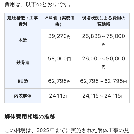
費用は、以下のとおりです。
建物構造・工事
坪単価（実勢価
現場状況による費用の
種別
格）
変動幅
39,270
25,888～75,000
円
木造
円
58,000
26,000～90,000
円
鉄骨造
円
62,795
62,795～62,795
RC造
円
円
24,115
24,115～24,115
内装解体
円
円
解体費用相場の推移
この相場は、2025年までに実施された解体工事の見