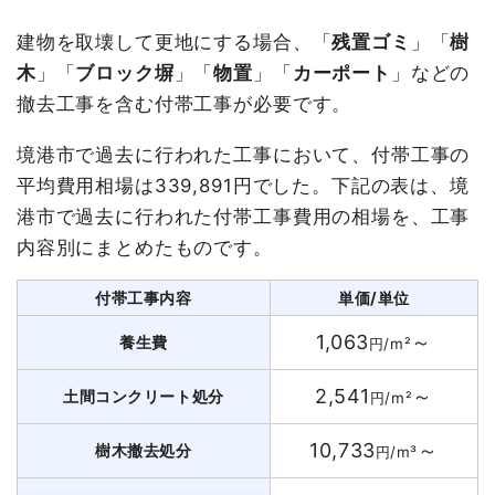
建物を取壊して更地にする場合、「
残置ゴミ
」「
樹
木
」「
ブロック塀
」「
物置
」「
カーポート
」などの
撤去工事を含む付帯工事が必要です。
境港市で過去に行われた工事において、付帯工事の
平均費用相場は339,891円でした。下記の表は、境
港市で過去に行われた付帯工事費用の相場を、工事
内容別にまとめたものです。
付帯工事内容
単価/単位
1,063
～
養生費
円/m²
2,541
～
土間コンクリート処分
円/m²
10,733
～
樹木撤去処分
円/m³