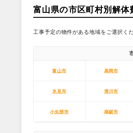
富山県の市区町村別解体
工事予定の物件がある地域をご選択く
富山市
高岡市
氷見市
滑川市
小矢部市
南砺市