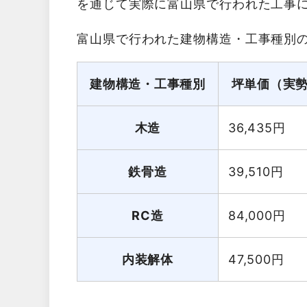
を通じて実際に富山県で行われた工事
富山県で行われた建物構造・工事種別
建物構造・工事種別
坪単価（実
木造
36,435
円
鉄骨造
39,510
円
RC造
84,000
円
内装解体
47,500
円