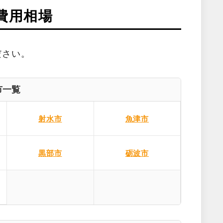
費用相場
ださい。
市一覧
射水市
魚津市
黒部市
砺波市